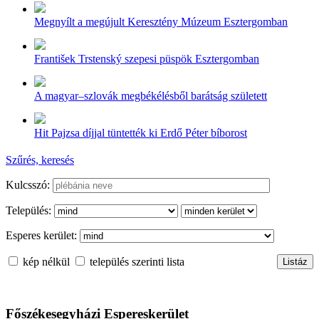
Megnyílt a megújult Keresztény Múzeum Esztergomban
František Trstenský szepesi püspök Esztergomban
A magyar–szlovák megbékélésből barátság született
Hit Pajzsa díjjal tüntették ki Erdő Péter bíborost
Szűrés, keresés
Kulcsszó:
Település:
Esperes kerület:
kép nélkül
település szerinti lista
Főszékesegyházi Espereskerület