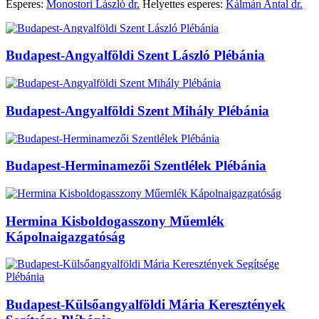
Esperes:
Monostori László dr.
Helyettes esperes:
Kálmán Antal dr.
Budapest-Angyalföldi Szent László Plébánia
Budapest-Angyalföldi Szent Mihály Plébánia
Budapest-Herminamezői Szentlélek Plébánia
Hermina Kisboldogasszony Műemlék
Kápolnaigazgatóság
Budapest-Külsőangyalföldi Mária Keresztények