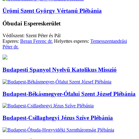
Ürömi Szent György Vértanú Plébánia
Óbudai Espereskerület
Védőszent: Szent Péter és Pál
Esperes:
Beran Ferenc dr.
Helyettes esperes:
Temesszentandrási
Péter dr.
Budapesti Spanyol Nyelvű Katolikus Misszió
Budapest-Békásmegyer-Ófalui Szent József Plébánia
Budapest-Csillaghegyi Jézus Szíve Plébánia