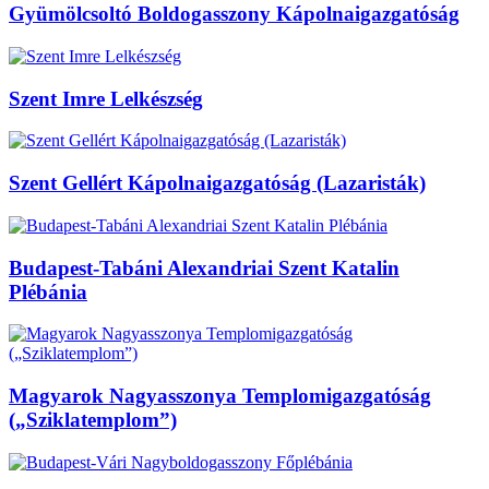
Gyümölcsoltó Boldogasszony Kápolnaigazgatóság
Szent Imre Lelkészség
Szent Gellért Kápolnaigazgatóság (Lazaristák)
Budapest-Tabáni Alexandriai Szent Katalin
Plébánia
Magyarok Nagyasszonya Templomigazgatóság
(„Sziklatemplom”)