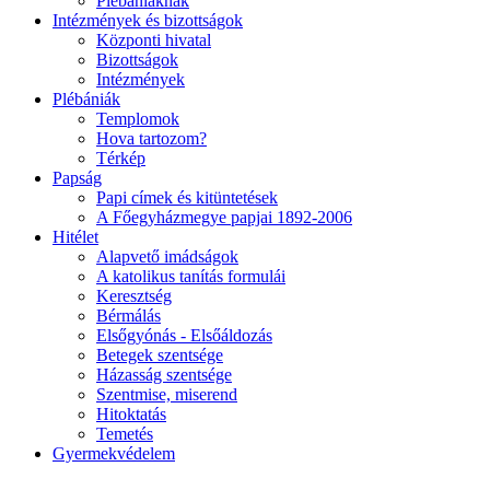
Plébániáknak
Intézmények és bizottságok
Központi hivatal
Bizottságok
Intézmények
Plébániák
Templomok
Hova tartozom?
Térkép
Papság
Papi címek és kitüntetések
A Főegyházmegye papjai 1892-2006
Hitélet
Alapvető imádságok
A katolikus tanítás formulái
Keresztség
Bérmálás
Elsőgyónás - Elsőáldozás
Betegek szentsége
Házasság szentsége
Szentmise, miserend
Hitoktatás
Temetés
Gyermekvédelem