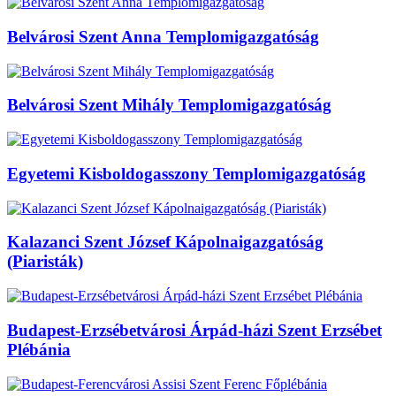
Belvárosi Szent Anna Templomigazgatóság
Belvárosi Szent Mihály Templomigazgatóság
Egyetemi Kisboldogasszony Templomigazgatóság
Kalazanci Szent József Kápolnaigazgatóság
(Piaristák)
Budapest-Erzsébetvárosi Árpád-házi Szent Erzsébet
Plébánia