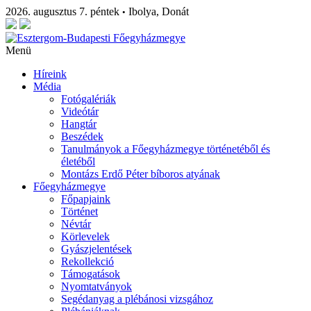
2026. augusztus 7. péntek
Ibolya, Donát
•
Menü
Híreink
Média
Fotógalériák
Videótár
Hangtár
Beszédek
Tanulmányok a Főegyházmegye történetéből és
életéből
Montázs Erdő Péter bíboros atyának
Főegyházmegye
Főpapjaink
Történet
Névtár
Körlevelek
Gyászjelentések
Rekollekció
Támogatások
Nyomtatványok
Segédanyag a plébánosi vizsgához