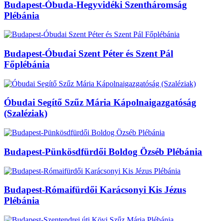
Budapest-Óbuda-Hegyvidéki Szentháromság
Plébánia
Budapest-Óbudai Szent Péter és Szent Pál
Főplébánia
Óbudai Segítő Szűz Mária Kápolnaigazgatóság
(Szaléziak)
Budapest-Pünkösdfürdői Boldog Özséb Plébánia
Budapest-Rómaifürdői Karácsonyi Kis Jézus
Plébánia