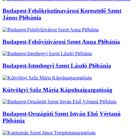
Budapest-Felsőkrisztinavárosi Keresztelő Szent
János Plébánia
Budapest-Felsővízivárosi Szent Anna Plébánia
Budapest-Istenhegyi Szent László Plébánia
Kútvölgyi Szûz Mária Kápolnaigazgatóság
Budapest-Országúti Szent István Első Vértanú
Plébánia