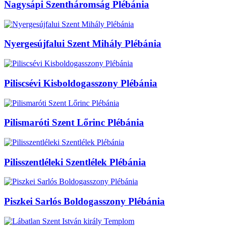
Nagysápi Szentháromság Plébánia
Nyergesújfalui Szent Mihály Plébánia
Piliscsévi Kisboldogasszony Plébánia
Pilismaróti Szent Lőrinc Plébánia
Pilisszentléleki Szentlélek Plébánia
Piszkei Sarlós Boldogasszony Plébánia