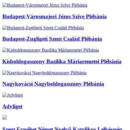
Budapest-Városmajori Jézus Szíve Plébánia
Budapest-Zugligeti Szent Család Plébánia
Kisboldogasszony Bazilika Máriaremetei Plébánia
Nagykovácsi Nagyboldogasszony Plébánia
Adyliget
Szent Erzsébet Német Nyelvű Katolikus Lelkészség