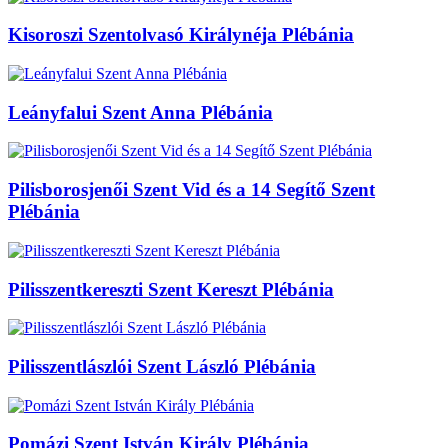
Kisoroszi Szentolvasó Királynéja Plébánia
Leányfalui Szent Anna Plébánia
Pilisborosjenői Szent Vid és a 14 Segítő Szent
Plébánia
Pilisszentkereszti Szent Kereszt Plébánia
Pilisszentlászlói Szent László Plébánia
Pomázi Szent István Király Plébánia