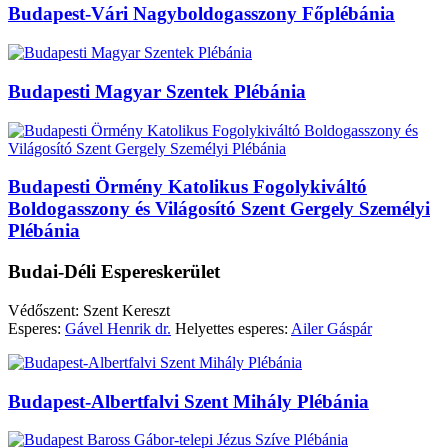
Budapest-Vári Nagyboldogasszony Főplébánia
Budapesti Magyar Szentek Plébánia
Budapesti Örmény Katolikus Fogolykiváltó
Boldogasszony és Világosító Szent Gergely Személyi
Plébánia
Budai-Déli Espereskerület
Védőszent: Szent Kereszt
Esperes:
Gável Henrik dr.
Helyettes esperes:
Ailer Gáspár
Budapest-Albertfalvi Szent Mihály Plébánia