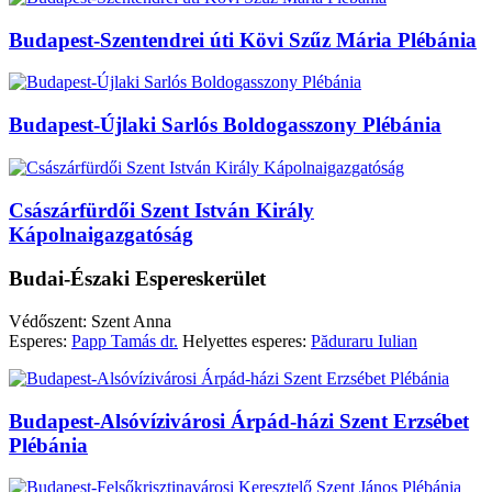
Budapest-Szentendrei úti Kövi Szűz Mária Plébánia
Budapest-Újlaki Sarlós Boldogasszony Plébánia
Császárfürdői Szent István Király
Kápolnaigazgatóság
Budai-Északi Espereskerület
Védőszent: Szent Anna
Esperes:
Papp Tamás dr.
Helyettes esperes:
Păduraru Iulian
Budapest-Alsóvízivárosi Árpád-házi Szent Erzsébet
Plébánia