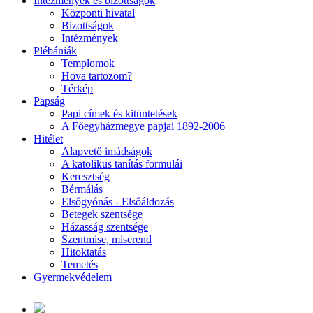
Intézmények és bizottságok
Központi hivatal
Bizottságok
Intézmények
Plébániák
Templomok
Hova tartozom?
Térkép
Papság
Papi címek és kitüntetések
A Főegyházmegye papjai 1892-2006
Hitélet
Alapvető imádságok
A katolikus tanítás formulái
Keresztség
Bérmálás
Elsőgyónás - Elsőáldozás
Betegek szentsége
Házasság szentsége
Szentmise, miserend
Hitoktatás
Temetés
Gyermekvédelem