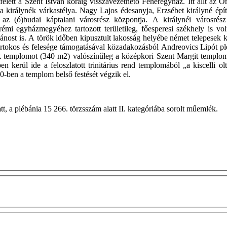
ett a Szent István koráig visszavezethető Fehéregyház. Itt állt az Or
 a királynék várkastélya. Nagy Lajos édesanyja, Erzsébet királyné épít
ett az (ó)budai káptalani városrész központja. A királynéi városr
mi egyházmegyéhez tartozott területileg, főesperesi székhely is vol
ébánost is. A török időben kipusztult lakosság helyébe német telepesek
dbirtokos és felesége támogatásával közadakozásból Andreovics Lipót 
ék templomot (340 m2) valószínűleg a középkori Szent Margit templom
n kerül ide a feloszlatott trinitárius rend templomából „a kiscelli o
0-ben a templom belső festését végzik el.
, a plébánia 15 266. törzsszám alatt II. kategóriába sorolt műemlék.