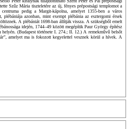
seolo Péter királynak tulajdonítható Szent Péter és Pál prépostsági
tette Szűz Mária tiszteletére az új, fényes prépostsági templomot a
ész centruma pedig a Margit-kápolna, amelyet 1355-ben a város
t, plébániája azonban, mint exempt plébánia az esztergomi érsek
 költöznek. A plébániát 1698-ban állítják vissza. A szükségből emelt
plébánossága idején, 1744–49 között megépítik Paur György építész
 helyén. (Budapest története I. 274.; II. 12.) A remekművű belsőt
ltár”, amelyet ma is fokozott kegyelettel vesznek körül a hívek. A