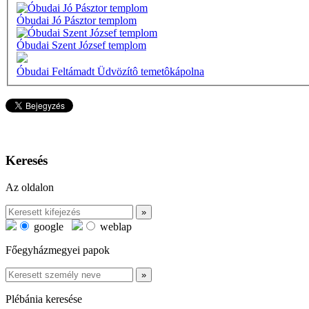
Óbudai Jó Pásztor templom
Óbudai Szent József templom
Óbudai Feltámadt Üdvözítô temetôkápolna
Keresés
Az oldalon
google
weblap
Főegyházmegyei papok
Plébánia keresése