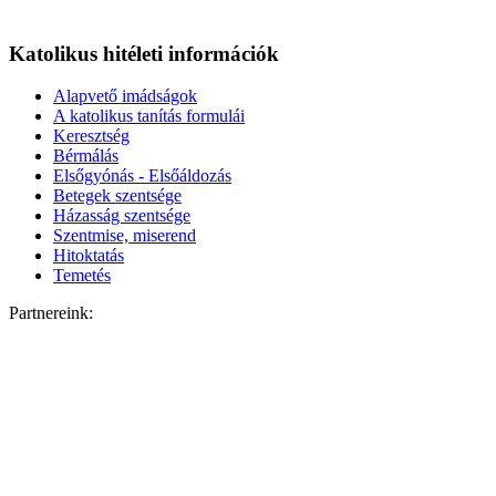
Katolikus hitéleti információk
Alapvető imádságok
A katolikus tanítás formulái
Keresztség
Bérmálás
Elsőgyónás - Elsőáldozás
Betegek szentsége
Házasság szentsége
Szentmise, miserend
Hitoktatás
Temetés
Partnereink: