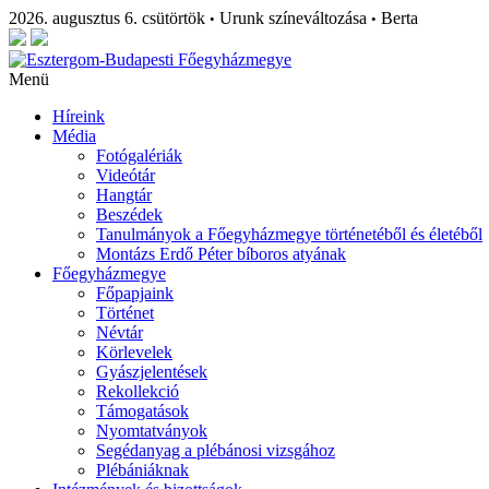
2026. augusztus 6. csütörtök
Urunk színeváltozása
Berta
•
•
Menü
Híreink
Média
Fotógalériák
Videótár
Hangtár
Beszédek
Tanulmányok a Főegyházmegye történetéből és életéből
Montázs Erdő Péter bíboros atyának
Főegyházmegye
Főpapjaink
Történet
Névtár
Körlevelek
Gyászjelentések
Rekollekció
Támogatások
Nyomtatványok
Segédanyag a plébánosi vizsgához
Plébániáknak