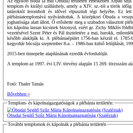
Az egykori Buda (a mai Óbuda) területén emelkedett Árpád sírja fel
templom és királyi szálláshely, amely a XIV. sz.-tól a török időig
tatároktól lerombolt és idővel elpusztult régi helyébe. Ez l
plébániatemplomává nyilvánítottak. A középkori Óbuda a veszpré
joghatósága alatt állott. Ő erősítette meg a szabadon választott pl
kis kápolna lassan kicsinek bizonyul, ezért gr. Zichy Miklós föl
vezetésével Szent Péter és Pál tiszteletére a mai, barokk, műeml
később alakítják ki. A plébániaépület 1756-ban készül el. 1785-be
kegyoltár búcsúja szeptember 8-a. – 1986-ban külső felújítását, 199
2015-ben ünnepelte alapításának ezredik évfordulóját.
A templom az 1997. évi LIV. törvény alapján 15 269. törzsszám alatt
Fotó: Thaler Tamás
Bővebben »
Templom- és kápolnaigazgatóságok a plébánia területén:
Óbudai Segítő Szűz Mária Kápolnaigazgatóság (Szaléziak)
További templomok és kápolnák a plébánia területén