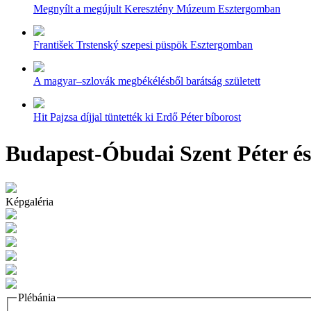
Megnyílt a megújult Keresztény Múzeum Esztergomban
František Trstenský szepesi püspök Esztergomban
A magyar–szlovák megbékélésből barátság született
Hit Pajzsa díjjal tüntették ki Erdő Péter bíborost
Budapest-Óbudai Szent Péter és
Képgaléria
Plébánia