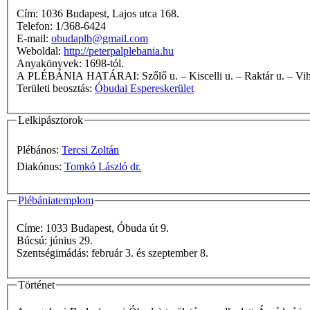
Cím: 1036 Budapest, Lajos utca 168.
Telefon: 1/368-6424
E-mail:
obudaplb@gmail.com
Weboldal:
http://peterpalplebania.hu
Anyakönyvek: 1698-tól.
A PLÉBÁNIA HATÁRAI: Szőlő u. – Kiscelli u. – 
Területi beosztás:
Óbudai Espereskerület
Lelkipásztorok
Plébános:
Tercsi Zoltán
Diakónus:
Tomkó László dr.
Plébániatemplom
Címe: 1033 Budapest, Óbuda út 9.
Búcsú: június 29.
Szentségimádás: február 3. és szeptember 8.
Történet