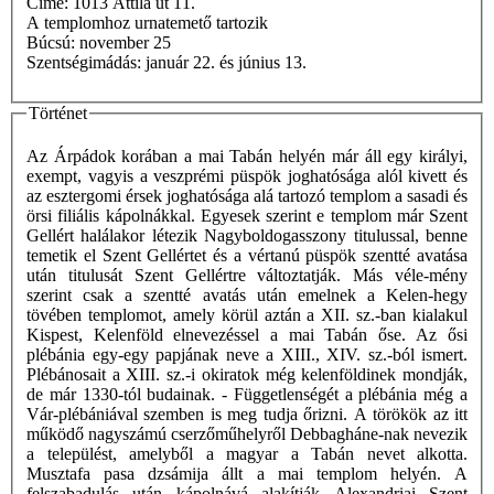
Címe: 1013 Attila út 11.
A templomhoz urnatemető tartozik
Búcsú: november 25
Szentségimádás: január 22. és június 13.
Történet
Az Árpádok korában a mai Tabán helyén már áll egy királyi,
exempt, vagyis a veszprémi püspök joghatósága alól kivett és
az esztergomi érsek joghatósága alá tartozó templom a sasadi és
örsi filiális kápolnákkal. Egyesek szerint e templom már Szent
Gellért halálakor létezik Nagyboldogasszony titulussal, benne
temetik el Szent Gellértet és a vértanú püspök szentté avatása
után titulusát Szent Gellértre változtatják. Más véle-mény
szerint csak a szentté avatás után emelnek a Kelen-hegy
tövében templomot, amely körül aztán a XII. sz.-ban kialakul
Kispest, Kelenföld elnevezéssel a mai Tabán őse. Az ősi
plébánia egy-egy papjának neve a XIII., XIV. sz.-ból ismert.
Plébánosait a XIII. sz.-i okiratok még kelenföldinek mondják,
de már 1330-tól budainak. - Függetlenségét a plébánia még a
Vár-plébániával szemben is meg tudja őrizni. A törökök az itt
működő nagyszámú cserzőműhelyről Debbagháne-nak nevezik
a települést, amelyből a magyar a Tabán nevet alkotta.
Musztafa pasa dzsámija állt a mai templom helyén. A
felszabadulás után kápolnává alakítják Alexandriai Szent