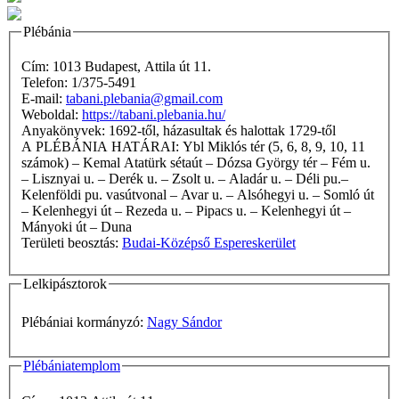
Plébánia
Cím: 1013 Budapest, Attila út 11.
Telefon: 1/375-5491
E-mail:
tabani.plebania@gmail.com
Weboldal:
https://tabani.plebania.hu/
Anyakönyvek: 1692-től, házasultak és halottak 1729-től
A PLÉBÁNIA HATÁRAI: Ybl Miklós tér (5, 6, 8, 9, 10, 11
számok) – Kemal Atatürk sétaút – Dózsa György tér – Fém u.
– Lisznyai u. – Derék u. – Zsolt u. – Aladár u. – Déli pu.–
Kelenföldi pu. vasútvonal – Avar u. – Alsóhegyi u. – Somló út
– Kelenhegyi út – Rezeda u. – Pipacs u. – Kelenhegyi út –
Mányoki út – Duna
Területi beosztás:
Budai-Középső Espereskerület
Lelkipásztorok
Plébániai kormányzó:
Nagy Sándor
Plébániatemplom