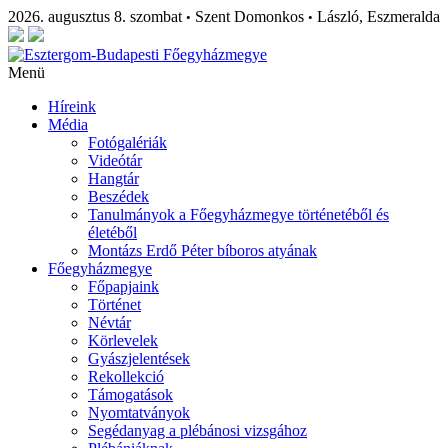
2026. augusztus 8. szombat
Szent Domonkos
László, Eszmeralda
•
•
Menü
Híreink
Média
Fotógalériák
Videótár
Hangtár
Beszédek
Tanulmányok a Főegyházmegye történetéből és
életéből
Montázs Erdő Péter bíboros atyának
Főegyházmegye
Főpapjaink
Történet
Névtár
Körlevelek
Gyászjelentések
Rekollekció
Támogatások
Nyomtatványok
Segédanyag a plébánosi vizsgához