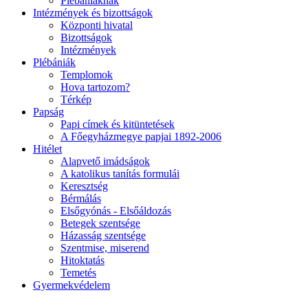
Plébániáknak
Intézmények és bizottságok
Központi hivatal
Bizottságok
Intézmények
Plébániák
Templomok
Hova tartozom?
Térkép
Papság
Papi címek és kitüntetések
A Főegyházmegye papjai 1892-2006
Hitélet
Alapvető imádságok
A katolikus tanítás formulái
Keresztség
Bérmálás
Elsőgyónás - Elsőáldozás
Betegek szentsége
Házasság szentsége
Szentmise, miserend
Hitoktatás
Temetés
Gyermekvédelem