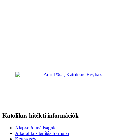
Katolikus hitéleti információk
Alapvető imádságok
A katolikus tanítás formulái
Keresztség