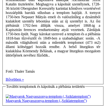
Katalin tiszteletére. Meghagyva a kápolnát szentélynek, 1728-
36 között Obergruber Keresztély karintiai kőműves vezetésével
hozzáépítik barokk stílusban a templom hajóját. A tornyot
1750-ben Nepauer Mátyás emeli és valószínűleg a dzsámiból
kialakított szentély lebontása után az új szentélyt is. Az ősi
plébániát 1702-ben állítják vissza, amelyet 1868-ig a
Kapisztrán ferences rendtartomány atyái vezetnek. Zárdájuk
1750-ben épült. Nagy károkat szenved a templom és a plébánia
1818-ban tűzvésztől és 1849-ben a szabadságharc során. -A
második világháború után a műemlék templomot (473 m2)
állami költséggel hozzák rendbe. A belső liturgikus tér
kialakítása Körmendy Bélának, a magyar liturgikus mozgalom
úttörőjének nevéhez fűződik..
Fotó: Thaler Tamás
Bővebben »
További templomok és kápolnák a plébánia területén
Magyarok Nagyasszonya-templom („Sziklatemplom”)