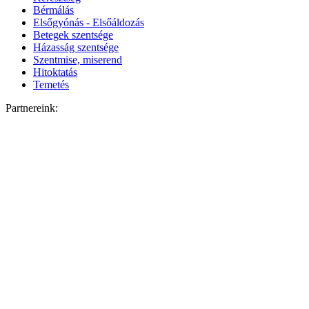
Bérmálás
Elsőgyónás - Elsőáldozás
Betegek szentsége
Házasság szentsége
Szentmise, miserend
Hitoktatás
Temetés
Partnereink: