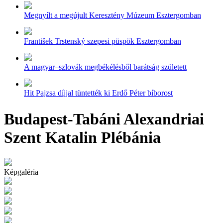
Megnyílt a megújult Keresztény Múzeum Esztergomban
František Trstenský szepesi püspök Esztergomban
A magyar–szlovák megbékélésből barátság született
Hit Pajzsa díjjal tüntették ki Erdő Péter bíborost
Budapest-Tabáni Alexandriai
Szent Katalin Plébánia
Képgaléria