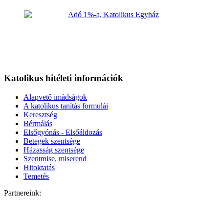
Katolikus hitéleti információk
Alapvető imádságok
A katolikus tanítás formulái
Keresztség
Bérmálás
Elsőgyónás - Elsőáldozás
Betegek szentsége
Házasság szentsége
Szentmise, miserend
Hitoktatás
Temetés
Partnereink: