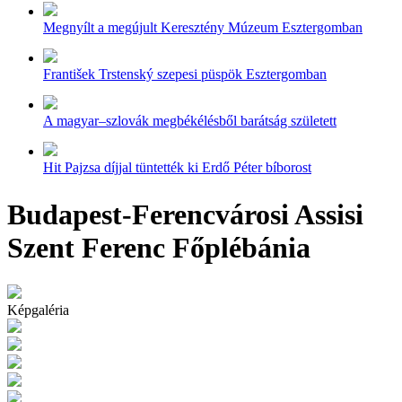
Megnyílt a megújult Keresztény Múzeum Esztergomban
František Trstenský szepesi püspök Esztergomban
A magyar–szlovák megbékélésből barátság született
Hit Pajzsa díjjal tüntették ki Erdő Péter bíborost
Budapest-Ferencvárosi Assisi
Szent Ferenc Főplébánia
Képgaléria