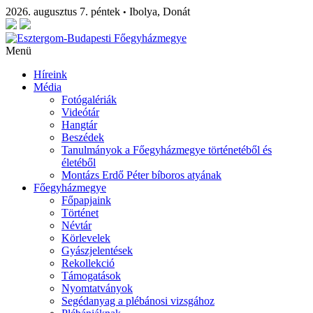
2026. augusztus 7. péntek
Ibolya, Donát
•
Menü
Híreink
Média
Fotógalériák
Videótár
Hangtár
Beszédek
Tanulmányok a Főegyházmegye történetéből és
életéből
Montázs Erdő Péter bíboros atyának
Főegyházmegye
Főpapjaink
Történet
Névtár
Körlevelek
Gyászjelentések
Rekollekció
Támogatások
Nyomtatványok
Segédanyag a plébánosi vizsgához