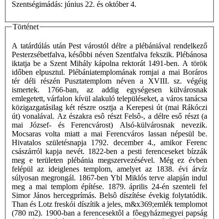
Szentségimádás: június 22. és október 4.
Történet
A tatárdúlás után Pest várostól délre a plébániával rendelkező
Pesterzsébetfalva, későbbi néven Szentfalva fekszik. Plébánosa
iktatja be a Szent Mihály kápolna rektorát 1491-ben. A török
időben elpusztul. Plébániatemplomának romjai a mai Boráros
tér déli részén Pusztatemplom néven a XVIII. sz. végéig
ismertek. 1766-ban, az addig egységesen külvárosnak
emlegetett, várfalon kívül alakuló településeket, a város tanácsa
közigazgatásilag két részre osztja a Kerepesi út (mai Rákóczi
út) vonalával. Az északra esô részt Felsô-, a délre eső részt (a
mai József- és Ferencvárost) Alsó-külvárosnak nevezik.
Mocsaras volta miatt a mai Ferencváros lassan népesül be.
Hivatalos születésnapja 1792. december 4., amikor Ferenc
császárról kapja nevét. 1822-ben a pesti ferenceseket bízzák
meg e területen plébánia megszervezésével. Még ez évben
felépül az ideiglenes templom, amelyet az 1838. évi árvíz
súlyosan megrongál. 1867-ben Ybl Miklós terve alapján indul
meg a mai templom építése. 1879. április 24-én szenteli fel
Simor János hercegprímás. Belsô díszítése évekig folytatódik.
Than és Lotz freskói díszítik a jeles, m&x369;emlék templomot
(780 m2). 1900-ban a ferencesektôl a fôegyházmegyei papság