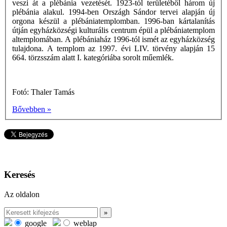
veszi át a plébánia vezetését. 1923-tól területéből három új
plébánia alakul. 1994-ben Országh Sándor tervei alapján új
orgona készül a plébániatemplomban. 1996-ban kártalanítás
útján egyházközségi kulturális centrum épül a plébániatemplom
altemplomában. A plébániaház 1996-tól ismét az egyházközség
tulajdona. A templom az 1997. évi LIV. törvény alapján 15
664. törzsszám alatt I. kategóriába sorolt műemlék.
Fotó: Thaler Tamás
Bővebben »
Keresés
Az oldalon
google
weblap