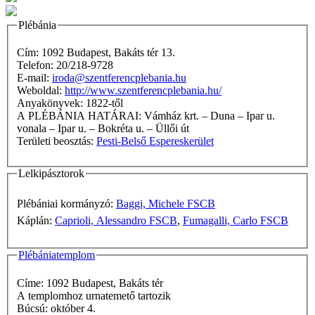
Plébánia
Cím: 1092 Budapest, Bakáts tér 13.
Telefon: 20/218-9728
E-mail:
iroda@szentferencplebania.hu
Weboldal:
http://www.szentferencplebania.hu/
Anyakönyvek: 1822-től
A PLÉBÁNIA HATÁRAI: Vámház krt. – Duna – Ipar u.
vonala – Ipar u. – Bokréta u. – Üllői út
Területi beosztás:
Pesti-Belső Espereskerület
Lelkipásztorok
Plébániai kormányzó:
Baggi, Michele FSCB
Káplán:
Caprioli, Alessandro FSCB
,
Fumagalli, Carlo FSCB
Plébániatemplom
Címe: 1092 Budapest, Bakáts tér
A templomhoz urnatemető tartozik
Búcsú: október 4.