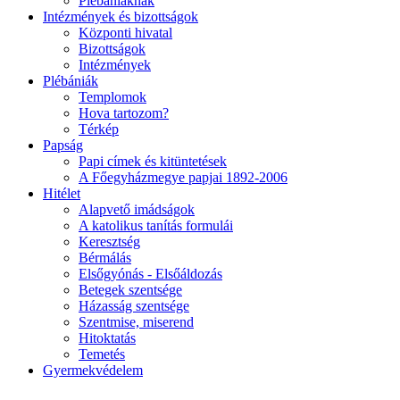
Plébániáknak
Intézmények és bizottságok
Központi hivatal
Bizottságok
Intézmények
Plébániák
Templomok
Hova tartozom?
Térkép
Papság
Papi címek és kitüntetések
A Főegyházmegye papjai 1892-2006
Hitélet
Alapvető imádságok
A katolikus tanítás formulái
Keresztség
Bérmálás
Elsőgyónás - Elsőáldozás
Betegek szentsége
Házasság szentsége
Szentmise, miserend
Hitoktatás
Temetés
Gyermekvédelem