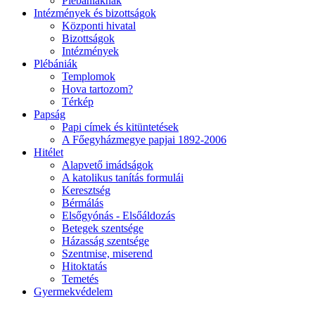
Plébániáknak
Intézmények és bizottságok
Központi hivatal
Bizottságok
Intézmények
Plébániák
Templomok
Hova tartozom?
Térkép
Papság
Papi címek és kitüntetések
A Főegyházmegye papjai 1892-2006
Hitélet
Alapvető imádságok
A katolikus tanítás formulái
Keresztség
Bérmálás
Elsőgyónás - Elsőáldozás
Betegek szentsége
Házasság szentsége
Szentmise, miserend
Hitoktatás
Temetés
Gyermekvédelem