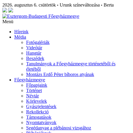
2026. augusztus 6. csütörtök
Urunk színeváltozása
Berta
•
•
Menü
Híreink
Média
Fotógalériák
Videótár
Hangtár
Beszédek
Tanulmányok a Főegyházmegye történetéből és
életéből
Montázs Erdő Péter bíboros atyának
Főegyházmegye
Főpapjaink
Történet
Névtár
Körlevelek
Gyászjelentések
Rekollekció
Támogatások
Nyomtatványok
Segédanyag a plébánosi vizsgához