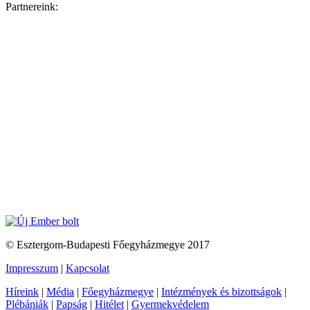
Partnereink:
© Esztergom-Budapesti Főegyházmegye 2017
Impresszum
|
Kapcsolat
Híreink
|
Média
|
Főegyházmegye
|
Intézmények és bizottságok
|
Plébániák
|
Papság
|
Hitélet
|
Gyermekvédelem