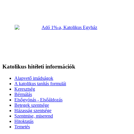
Katolikus hitéleti információk
Alapvető imádságok
A katolikus tanítás formulái
Keresztség
Bérmálás
Elsőgyónás - Elsőáldozás
Betegek szentsége
Házasság szentsége
Szentmise, miserend
Hitoktatás
Temetés