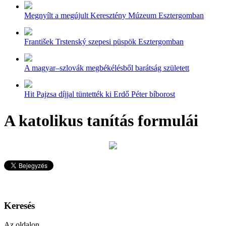
Megnyílt a megújult Keresztény Múzeum Esztergomban
František Trstenský szepesi püspök Esztergomban
A magyar–szlovák megbékélésből barátság született
Hit Pajzsa díjjal tüntették ki Erdő Péter bíborost
A katolikus tanítás formulái
Keresés
Az oldalon