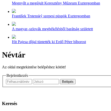
Megnyílt a megújult Keresztény Múzeum Esztergomban
František Trstenský szepesi püspök Esztergomban
A magyar–szlovák megbékélésből barátság született
Hit Pajzsa díjjal tüntették ki Erdő Péter bíborost
Névtár
Az oldal megtekintése belépéshez kötött!
Bejelentkezés
Keresés