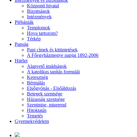
Intézmények és bizottságok
Központi hivatal
Bizottságok
Intézmények
Plébániák
Templomok
Hova tartozom?
Térkép
Papság
Papi címek és kitüntetések
A Főegyházmegye papjai 1892-2006
Hitélet
Alapvető imádságok
A katolikus tanítás formulái
Keresztség
Bérmálás
Elsőgyónás - Elsőáldozás
Betegek szentsége
Házasság szentsége
Szentmise, miserend
Hitoktatás
Temetés
Gyermekvédelem