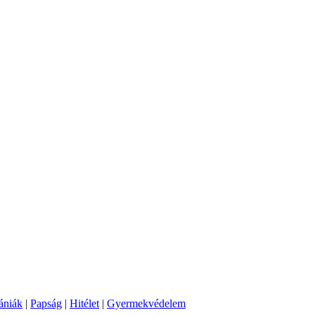
ániák
|
Papság
|
Hitélet
|
Gyermekvédelem