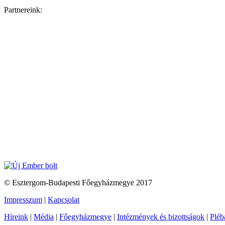
Partnereink:
© Esztergom-Budapesti Főegyházmegye 2017
Impresszum
|
Kapcsolat
Híreink
|
Média
|
Főegyházmegye
|
Intézmények és bizottságok
|
Pléb