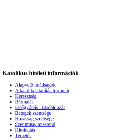
Katolikus hitéleti információk
Alapvető imádságok
A katolikus tanítás formulái
Keresztség
Bérmálás
Elsőgyónás - Elsőáldozás
Betegek szentsége
Házasság szentsége
Szentmise, miserend
Hitoktatás
Temetés