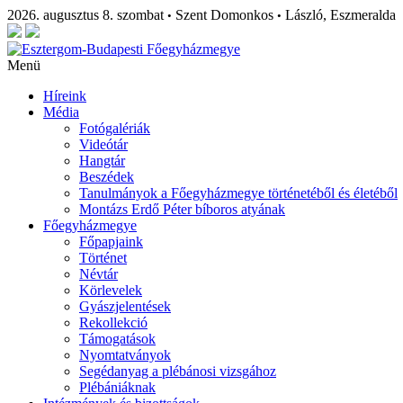
2026. augusztus 8. szombat
Szent Domonkos
László, Eszmeralda
•
•
Menü
Híreink
Média
Fotógalériák
Videótár
Hangtár
Beszédek
Tanulmányok a Főegyházmegye történetéből és életéből
Montázs Erdő Péter bíboros atyának
Főegyházmegye
Főpapjaink
Történet
Névtár
Körlevelek
Gyászjelentések
Rekollekció
Támogatások
Nyomtatványok
Segédanyag a plébánosi vizsgához
Plébániáknak