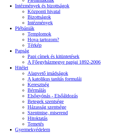
Plébániáknak
Intézmények és bizottságok
Központi hivatal
Bizottságok
Intézmények
Plébániák
Templomok
Hova tartozom?
Térkép
Papság
Papi címek és kitüntetések
A Főegyházmegye papjai 1892-2006
Hitélet
Alapvető imádságok
A katolikus tanítás formulái
Keresztség
Bérmálás
Elsőgyónás - Elsőáldozás
Betegek szentsége
Házasság szentsége
Szentmise, miserend
Hitoktatás
Temetés
Gyermekvédelem