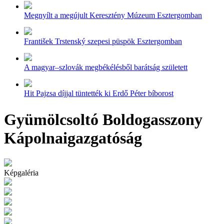
Megnyílt a megújult Keresztény Múzeum Esztergomban
František Trstenský szepesi püspök Esztergomban
A magyar–szlovák megbékélésből barátság született
Hit Pajzsa díjjal tüntették ki Erdő Péter bíborost
Gyümölcsoltó Boldogasszony
Kápolnaigazgatóság
Képgaléria