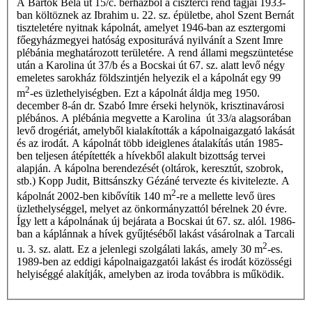
A Bartók Béla út 15/c. bérházból a ciszterci rend tagjai 1933-
ban költöznek az Ibrahim u. 22. sz. épületbe, ahol Szent Bernát
tiszteletére nyitnak kápolnát, amelyet 1946-ban az esztergomi
főegyházmegyei hatóság expositurá­vá nyilvánít a Szent Imre
plébánia meghatározott területére. A rend állami megszüntetése
után a Karolina út 37/b és a Bocskai út 67. sz. alatt levő négy
emeletes sarokház földszintjén helyezik el a kápolnát egy 99
2
m
-es üzlethelyiségben. Ezt a kápolnát áldja meg 1950.
december 8-án dr. Szabó Imre érseki helynök, krisztinavárosi
plébános. A plébánia megvette a Karolina út 33/a alagsorában
levő drogériát, amelyből kialakították a kápolnaigazgató lakását
és az irodát. A kápolnát több ideiglenes átalakítás után 1985-
ben teljesen átépítették a hívekből alakult bizottság tervei
alapján. A kápolna berendezését (oltárok, keresztút, szobrok,
stb.) Kopp Judit, Bittsánszky Gézáné tervezte és kivitelezte. A
2
kápolnát 2002-ben kibővítik 140 m
-re a mellette levő üres
üzlethelységgel, melyet az önkormányzattól bérelnek 20 évre.
Így lett a kápolnának új bejárata a Bocskai út 67. sz. alól. 1986-
ban a káplánnak a hívek gyűjtéséből lakást vásárolnak a Tarcali
2
u. 3. sz. alatt. Ez a jelenlegi szolgálati lakás, amely 30 m
-es.
1989-ben az eddigi kápolnaigazgatói lakást és irodát közösségi
helyiséggé alakítják, amelyben az iroda továbbra is működik.