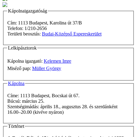
Kápolnaigazgatóság
Cím: 1113 Budapest, Karolina út 37/B
Telefon: 1/210-2656
Területi beosztás:
Budai-Középső Espereskerület
Lelkipásztorok
Kápolna igazgató:
Kelemen Imre
Miséző pap:
Müller György
Kápolna
Címe: 1113 Budapest, Bocskai út 67.
Búcsú: március 25.
Szentségimádás: április 18., augusztus 28. és szerdánként
16.00–20.00 (kivéve nyáron)
Történet