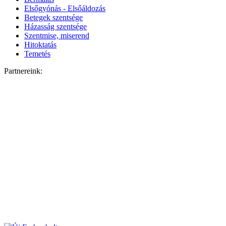
Elsőgyónás - Elsőáldozás
Betegek szentsége
Házasság szentsége
Szentmise, miserend
Hitoktatás
Temetés
Partnereink: