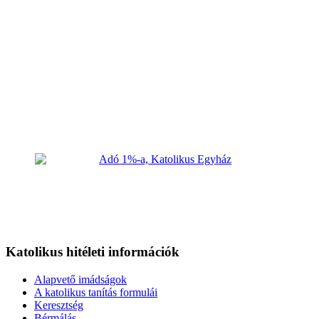
Katolikus hitéleti információk
Alapvető imádságok
A katolikus tanítás formulái
Keresztség
Bérmálás