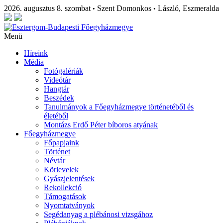
2026. augusztus 8. szombat
Szent Domonkos
László, Eszmeralda
•
•
Menü
Híreink
Média
Fotógalériák
Videótár
Hangtár
Beszédek
Tanulmányok a Főegyházmegye történetéből és
életéből
Montázs Erdő Péter bíboros atyának
Főegyházmegye
Főpapjaink
Történet
Névtár
Körlevelek
Gyászjelentések
Rekollekció
Támogatások
Nyomtatványok
Segédanyag a plébánosi vizsgához