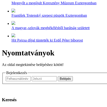
Megnyílt a megújult Keresztény Múzeum Esztergomban
František Trstenský szepesi püspök Esztergomban
A magyar–szlovák megbékélésből barátság született
Hit Pajzsa díjjal tüntették ki Erdő Péter bíborost
Nyomtatványok
Az oldal megtekintése belépéshez kötött!
Bejelentkezés
Keresés