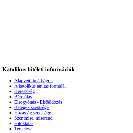
Katolikus hitéleti információk
Alapvető imádságok
A katolikus tanítás formulái
Keresztség
Bérmálás
Elsőgyónás - Elsőáldozás
Betegek szentsége
Házasság szentsége
Szentmise, miserend
Hitoktatás
Temetés