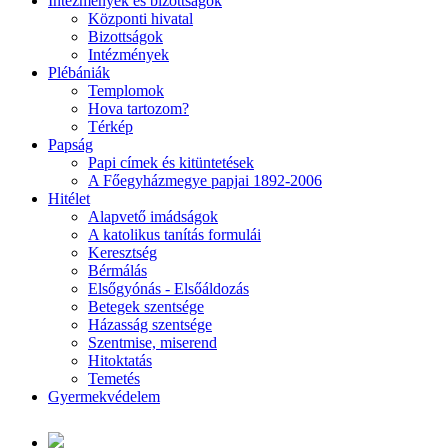
Intézmények és bizottságok
Központi hivatal
Bizottságok
Intézmények
Plébániák
Templomok
Hova tartozom?
Térkép
Papság
Papi címek és kitüntetések
A Főegyházmegye papjai 1892-2006
Hitélet
Alapvető imádságok
A katolikus tanítás formulái
Keresztség
Bérmálás
Elsőgyónás - Elsőáldozás
Betegek szentsége
Házasság szentsége
Szentmise, miserend
Hitoktatás
Temetés
Gyermekvédelem