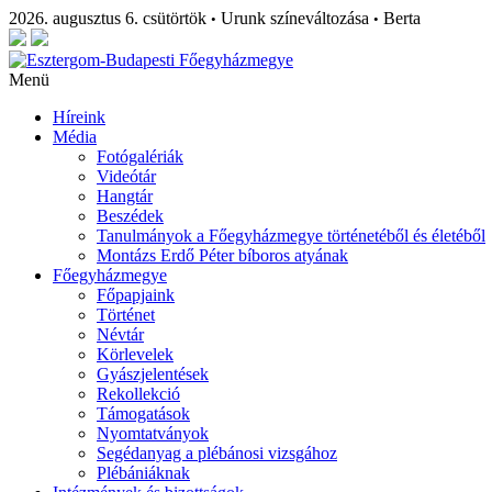
2026. augusztus 6. csütörtök
Urunk színeváltozása
Berta
•
•
Menü
Híreink
Média
Fotógalériák
Videótár
Hangtár
Beszédek
Tanulmányok a Főegyházmegye történetéből és életéből
Montázs Erdő Péter bíboros atyának
Főegyházmegye
Főpapjaink
Történet
Névtár
Körlevelek
Gyászjelentések
Rekollekció
Támogatások
Nyomtatványok
Segédanyag a plébánosi vizsgához
Plébániáknak