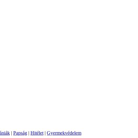
ániák
|
Papság
|
Hitélet
|
Gyermekvédelem