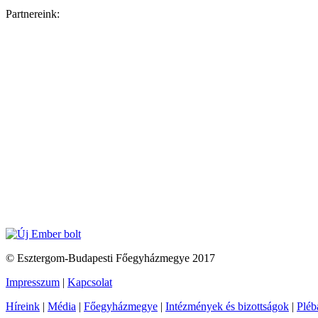
Partnereink:
© Esztergom-Budapesti Főegyházmegye 2017
Impresszum
|
Kapcsolat
Híreink
|
Média
|
Főegyházmegye
|
Intézmények és bizottságok
|
Pléb