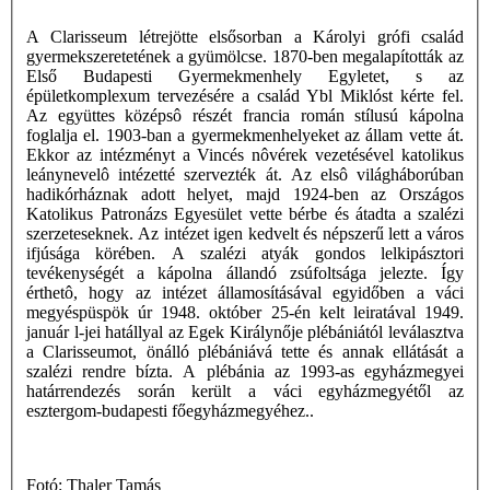
A Clarisseum létrejötte elsősorban a Károlyi grófi család
gyermekszeretetének a gyümölcse. 1870-ben megalapították az
Első Budapesti Gyermekmenhely Egyletet, s az
épületkomplexum tervezésére a család Ybl Miklóst kérte fel.
Az együttes középsô részét francia román stílusú kápolna
foglalja el. 1903-ban a gyermekmenhelyeket az állam vette át.
Ekkor az intézményt a Vincés nôvérek vezetésével katolikus
leánynevelô intézetté szervezték át. Az elsô világháborúban
hadikórháznak adott helyet, majd 1924-ben az Országos
Katolikus Patronázs Egyesület vette bérbe és átadta a szalézi
szerzeteseknek. Az intézet igen kedvelt és népszerű lett a város
ifjúsága körében. A szalézi atyák gondos lelkipásztori
tevékenységét a kápolna állandó zsúfoltsága jelezte. Így
érthetô, hogy az intézet államosításával egyidőben a váci
megyéspüspök úr 1948. október 25-én kelt leiratával 1949.
január l-jei hatállyal az Egek Királynője plébániától leválasztva
a Clarisseumot, önálló plébániává tette és annak ellátását a
szalézi rendre bízta. A plébánia az 1993-as egyházmegyei
határrendezés során került a váci egyházmegyétől az
esztergom-budapesti főegyházmegyéhez..
Fotó: Thaler Tamás