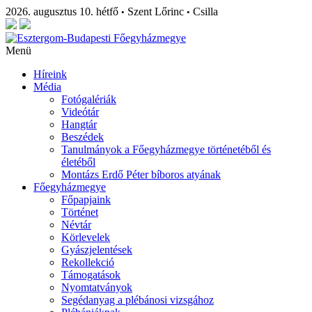
2026. augusztus 10. hétfő
Szent Lőrinc
Csilla
•
•
Menü
Híreink
Média
Fotógalériák
Videótár
Hangtár
Beszédek
Tanulmányok a Főegyházmegye történetéből és
életéből
Montázs Erdő Péter bíboros atyának
Főegyházmegye
Főpapjaink
Történet
Névtár
Körlevelek
Gyászjelentések
Rekollekció
Támogatások
Nyomtatványok
Segédanyag a plébánosi vizsgához