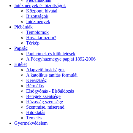
Plébániáknak
Intézmények és bizottságok
Központi hivatal
Bizottságok
Intézmények
Plébániák
Templomok
Hova tartozom?
Térkép
Papság
Papi címek és kitüntetések
A Főegyházmegye papjai 1892-2006
Hitélet
Alapvető imádságok
A katolikus tanítás formulái
Keresztség
Bérmálás
Elsőgyónás - Elsőáldozás
Betegek szentsége
Házasság szentsége
Szentmise, miserend
Hitoktatás
Temetés
Gyermekvédelem