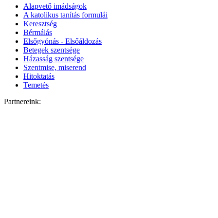
Alapvető imádságok
A katolikus tanítás formulái
Keresztség
Bérmálás
Elsőgyónás - Elsőáldozás
Betegek szentsége
Házasság szentsége
Szentmise, miserend
Hitoktatás
Temetés
Partnereink: