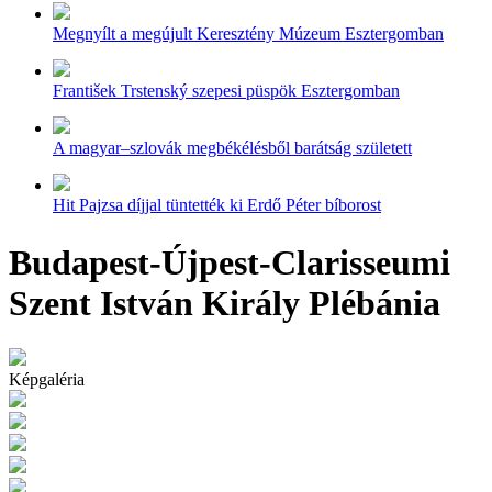
Megnyílt a megújult Keresztény Múzeum Esztergomban
František Trstenský szepesi püspök Esztergomban
A magyar–szlovák megbékélésből barátság született
Hit Pajzsa díjjal tüntették ki Erdő Péter bíborost
Budapest-Újpest-Clarisseumi
Szent István Király Plébánia
Képgaléria