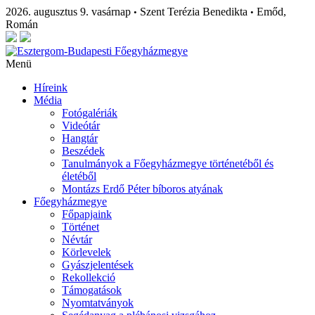
2026. augusztus 9. vasárnap
Szent Terézia Benedikta
Emőd,
•
•
Román
Menü
Híreink
Média
Fotógalériák
Videótár
Hangtár
Beszédek
Tanulmányok a Főegyházmegye történetéből és
életéből
Montázs Erdő Péter bíboros atyának
Főegyházmegye
Főpapjaink
Történet
Névtár
Körlevelek
Gyászjelentések
Rekollekció
Támogatások
Nyomtatványok