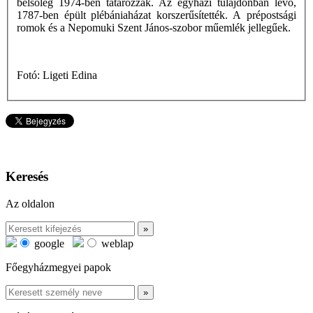
belsôleg 1974-ben tatarozzák. Az egyházi tulajdonban levő,
1787-ben épült plébániaházat korszerűsítették. A prépostsági
romok és a Nepomuki Szent János-szobor műemlék jellegűek.
Fotó: Ligeti Edina
Keresés
Az oldalon
google
weblap
Főegyházmegyei papok