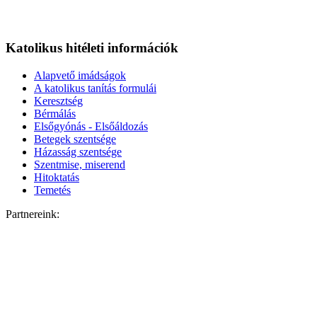
Katolikus hitéleti információk
Alapvető imádságok
A katolikus tanítás formulái
Keresztség
Bérmálás
Elsőgyónás - Elsőáldozás
Betegek szentsége
Házasság szentsége
Szentmise, miserend
Hitoktatás
Temetés
Partnereink: