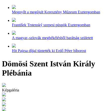
Megnyílt a megújult Keresztény Múzeum Esztergomban
František Trstenský szepesi püspök Esztergomban
A magyar–szlovák megbékélésből barátság született
Hit Pajzsa díjjal tüntették ki Erdő Péter bíborost
Dömösi Szent István Király
Plébánia
Képgaléria