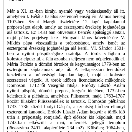
Már a XI. sz.-ban királyi nyaraló vagy vadászkastély áll itt,
amelyben I. Bélát a halálos szerencsétlenség éri. Álmos herceg
1107-ben Szent Margit tiszteletére 12 tagú káptalannal
prépostságot alapít, amely az esztergomi érsekség joghatósága
alá tartozik. Ez 1433-ban olivetanus bencés apátsággá alakul,
majd pálos perjelség lesz. Hunyadi János követelésére V.
Miklós pápa visszaállítja a prépostságot, amely ismét az
esztergomi érsekség joghatósága alá kerül. VI. Sándor 1501-
ben a nyitrai püspökséghez csatolja. A török világban a
kolostor elpusztul, a falu azonban teljesen nem néptelenedik el.
Mária Terézia a dömösi birtokot és kegyuraságot 1779-ben az
esztergomi káptalannak adja át. A lelkipásztori teendőket
kezdetben a prépostsági káptalan tagjai, majd a kolostor
szerzetesei végzik. A török időben licenciátusok működnek
Dömösön. 1712-től Visegrád filiája. Erdôdy László Ádám
nyitrai püspök, dömösi prépost, kegyúr idejében, 1732-ben
keletkezik a plébánia, amelyhez Pilismarót, majd 1763–1787
között filiaként Pilisszentlélek is tartozik. Dömösön plébános
1733–1736 között Ipolyi Gáspár, a szentség hírében elhunyt
esztergomi kanonok. Erdôdy László Ádám kegyúr a török idő
után a prépostság romjaiból épít először kis kápolnát, majd
1743-ban elkészült a mai, műemlék jellegű templom
(törzsszáma 2491, alapterülete 234 m2). Külsőleg 1964-ben,