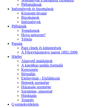
Segédanyag a plébánosi vizsgához
Plébániáknak
Intézmények és bizottságok
Központi hivatal
Bizottságok
Intézmények
Plébániák
Templomok
Hova tartozom?
Térkép
Papság
Papi címek és kitüntetések
A Főegyházmegye papjai 1892-2006
Hitélet
Alapvető imádságok
A katolikus tanítás formulái
Keresztség
Bérmálás
Elsőgyónás - Elsőáldozás
Betegek szentsége
Házasság szentsége
Szentmise, miserend
Hitoktatás
Temetés
Gyermekvédelem