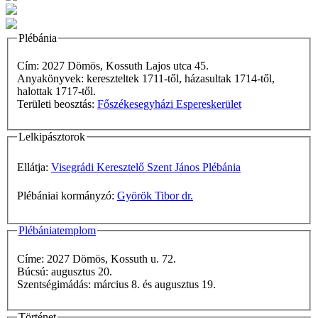
Plébánia
Cím: 2027 Dömös, Kossuth Lajos utca 45.
Anyakönyvek: kereszteltek 1711-től, házasultak 1714-től,
halottak 1717-től.
Területi beosztás:
Főszékesegyházi Espereskerület
Lelkipásztorok
Ellátja:
Visegrádi Keresztelő Szent János Plébánia
Plébániai kormányzó:
Györök Tibor dr.
Plébániatemplom
Címe: 2027 Dömös, Kossuth u. 72.
Búcsú: augusztus 20.
Szentségimádás: március 8. és augusztus 19.
Történet