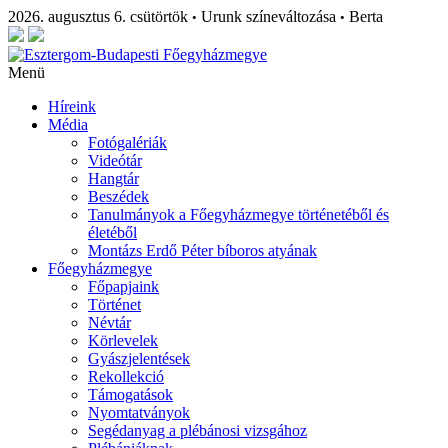
2026. augusztus 6. csütörtök
Urunk színeváltozása
Berta
•
•
Menü
Híreink
Média
Fotógalériák
Videótár
Hangtár
Beszédek
Tanulmányok a Főegyházmegye történetéből és
életéből
Montázs Erdő Péter bíboros atyának
Főegyházmegye
Főpapjaink
Történet
Névtár
Körlevelek
Gyászjelentések
Rekollekció
Támogatások
Nyomtatványok
Segédanyag a plébánosi vizsgához