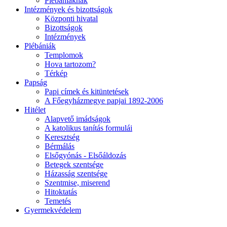
Plébániáknak
Intézmények és bizottságok
Központi hivatal
Bizottságok
Intézmények
Plébániák
Templomok
Hova tartozom?
Térkép
Papság
Papi címek és kitüntetések
A Főegyházmegye papjai 1892-2006
Hitélet
Alapvető imádságok
A katolikus tanítás formulái
Keresztség
Bérmálás
Elsőgyónás - Elsőáldozás
Betegek szentsége
Házasság szentsége
Szentmise, miserend
Hitoktatás
Temetés
Gyermekvédelem