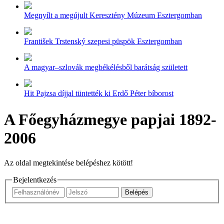
Megnyílt a megújult Keresztény Múzeum Esztergomban
František Trstenský szepesi püspök Esztergomban
A magyar–szlovák megbékélésből barátság született
Hit Pajzsa díjjal tüntették ki Erdő Péter bíborost
A Főegyházmegye papjai 1892-
2006
Az oldal megtekintése belépéshez kötött!
Bejelentkezés