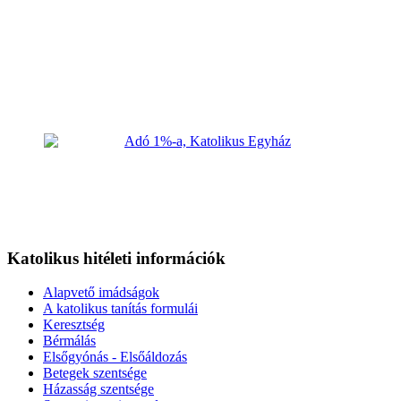
Katolikus hitéleti információk
Alapvető imádságok
A katolikus tanítás formulái
Keresztség
Bérmálás
Elsőgyónás - Elsőáldozás
Betegek szentsége
Házasság szentsége