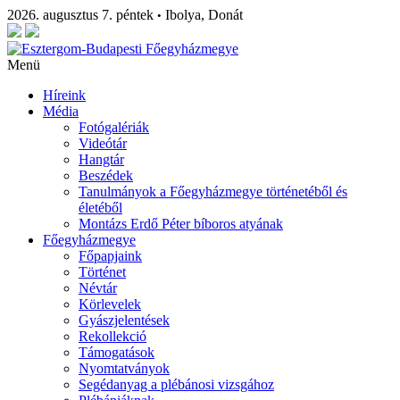
2026. augusztus 7. péntek
Ibolya, Donát
•
Menü
Híreink
Média
Fotógalériák
Videótár
Hangtár
Beszédek
Tanulmányok a Főegyházmegye történetéből és
életéből
Montázs Erdő Péter bíboros atyának
Főegyházmegye
Főpapjaink
Történet
Névtár
Körlevelek
Gyászjelentések
Rekollekció
Támogatások
Nyomtatványok
Segédanyag a plébánosi vizsgához