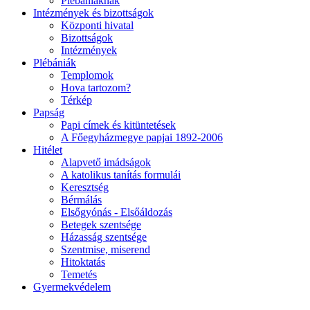
Plébániáknak
Intézmények és bizottságok
Központi hivatal
Bizottságok
Intézmények
Plébániák
Templomok
Hova tartozom?
Térkép
Papság
Papi címek és kitüntetések
A Főegyházmegye papjai 1892-2006
Hitélet
Alapvető imádságok
A katolikus tanítás formulái
Keresztség
Bérmálás
Elsőgyónás - Elsőáldozás
Betegek szentsége
Házasság szentsége
Szentmise, miserend
Hitoktatás
Temetés
Gyermekvédelem