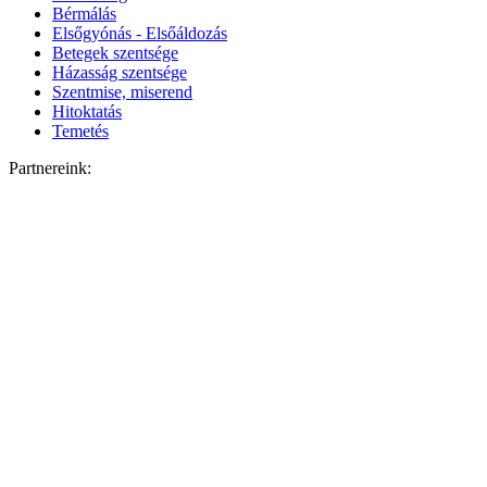
Bérmálás
Elsőgyónás - Elsőáldozás
Betegek szentsége
Házasság szentsége
Szentmise, miserend
Hitoktatás
Temetés
Partnereink: