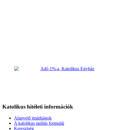
Katolikus hitéleti információk
Alapvető imádságok
A katolikus tanítás formulái
Keresztség