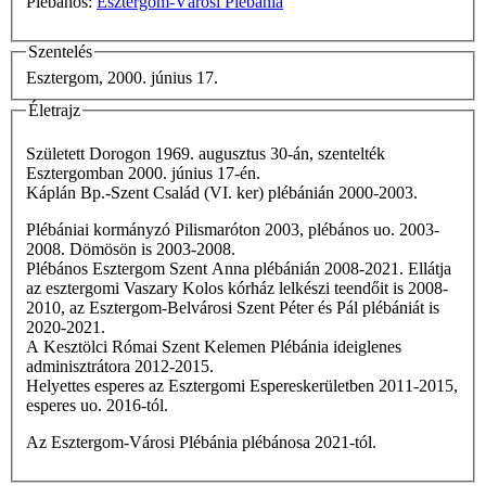
Plébános:
Esztergom-Városi Plébánia
Szentelés
Esztergom, 2000. június 17.
Életrajz
Született Dorogon 1969. augusztus 30-án, szentelték
Esztergomban 2000. június 17-én.
Káplán Bp.-Szent Család (VI. ker) plébánián 2000-2003.
Plébániai kormányzó Pilismaróton 2003, plébános uo. 2003-
2008. Dömösön is 2003-2008.
Plébános Esztergom Szent Anna plébánián 2008-2021. Ellátja
az esztergomi Vaszary Kolos kórház lelkészi teendőit is 2008-
2010, az Esztergom-Belvárosi Szent Péter és Pál plébániát is
2020-2021.
A Kesztölci Római Szent Kelemen Plébánia ideiglenes
adminisztrátora 2012-2015.
Helyettes esperes az Esztergomi Espereskerületben 2011-2015,
esperes uo. 2016-tól.
Az Esztergom-Városi Plébánia plébánosa 2021-tól.