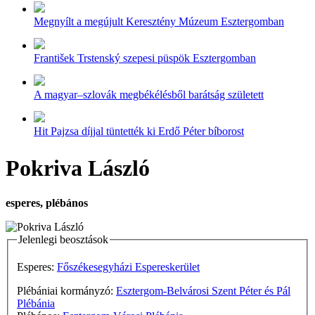
Megnyílt a megújult Keresztény Múzeum Esztergomban
František Trstenský szepesi püspök Esztergomban
A magyar–szlovák megbékélésből barátság született
Hit Pajzsa díjjal tüntették ki Erdő Péter bíborost
Pokriva László
esperes, plébános
Jelenlegi beosztások
Esperes:
Főszékesegyházi Espereskerület
Plébániai kormányzó:
Esztergom-Belvárosi Szent Péter és Pál
Plébánia