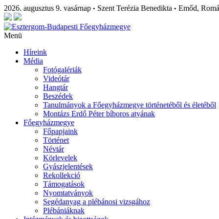
2026. augusztus 9. vasárnap
Szent Terézia Benedikta
Emőd, Rom
•
•
Menü
Híreink
Média
Fotógalériák
Videótár
Hangtár
Beszédek
Tanulmányok a Főegyházmegye történetéből és életéből
Montázs Erdő Péter bíboros atyának
Főegyházmegye
Főpapjaink
Történet
Névtár
Körlevelek
Gyászjelentések
Rekollekció
Támogatások
Nyomtatványok
Segédanyag a plébánosi vizsgához
Plébániáknak