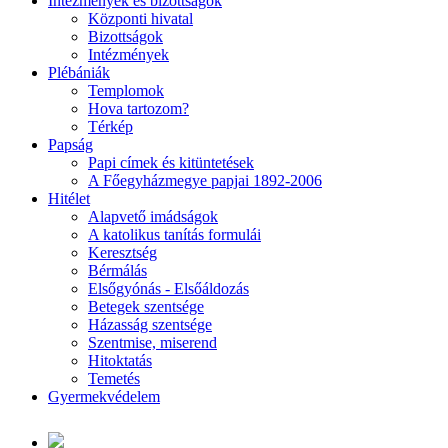
Intézmények és bizottságok
Központi hivatal
Bizottságok
Intézmények
Plébániák
Templomok
Hova tartozom?
Térkép
Papság
Papi címek és kitüntetések
A Főegyházmegye papjai 1892-2006
Hitélet
Alapvető imádságok
A katolikus tanítás formulái
Keresztség
Bérmálás
Elsőgyónás - Elsőáldozás
Betegek szentsége
Házasság szentsége
Szentmise, miserend
Hitoktatás
Temetés
Gyermekvédelem