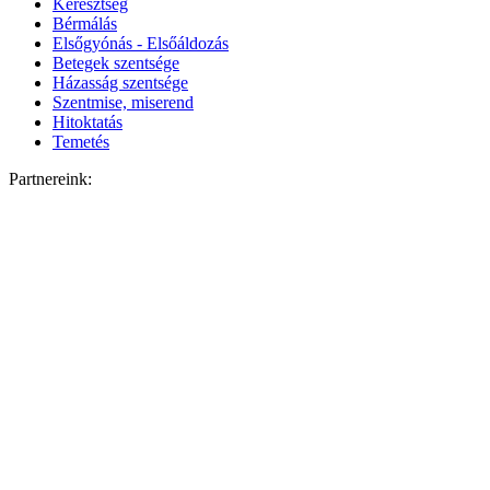
Keresztség
Bérmálás
Elsőgyónás - Elsőáldozás
Betegek szentsége
Házasság szentsége
Szentmise, miserend
Hitoktatás
Temetés
Partnereink: