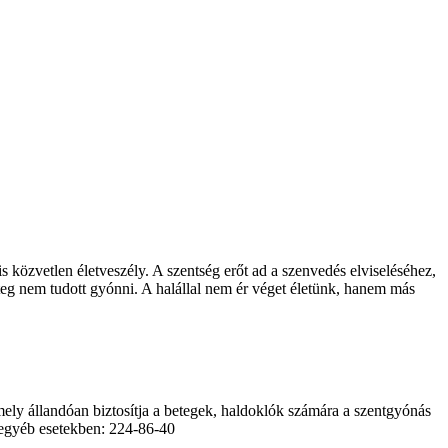
 közvetlen életveszély. A szentség erőt ad a szenvedés elviseléséhez,
teg nem tudott gyónni. A halállal nem ér véget életünk, hanem más
mely állandóan biztosítja a betegek, haldoklók számára a szentgyónás
0 egyéb esetekben: 224-86-40