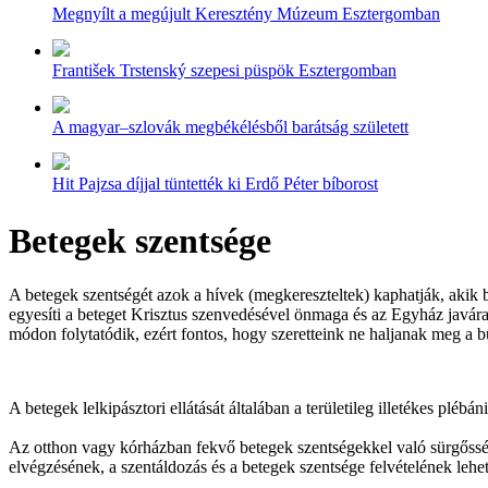
Megnyílt a megújult Keresztény Múzeum Esztergomban
František Trstenský szepesi püspök Esztergomban
A magyar–szlovák megbékélésből barátság született
Hit Pajzsa díjjal tüntették ki Erdő Péter bíborost
Betegek szentsége
A betegek szentségét azok a hívek (megkereszteltek) kaphatják, akik b
egyesíti a beteget Krisztus szenvedésével önmaga és az Egyház javára
módon folytatódik, ezért fontos, hogy szeretteink ne haljanak meg a b
A betegek lelkipásztori ellátását általában a területileg illetékes plé
Az otthon vagy kórházban fekvő betegek szentségekkel való sürgősségi
elvégzésének, a szentáldozás és a betegek szentsége felvételének leh