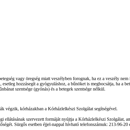
etegség vagy öregség miatt veszélyben forognak, ha ez a veszély nem is
, esetleg hozzásegít a gyógyuláshoz, a bűnöket is megbocsátja, ha a be
űnbánat szentsége (gyónás) és a betegek szentsége nélkül.
bániák végzik, kórházakban a Kórházlelkészi Szolgálat segítségével.
 ellátásának szervezett formáját nyújtja a Kórházlelkészi Szolgálat, a
etőségét. Sürgős esetben éjjel-nappal hívható telefonszámuk: 213-96-2