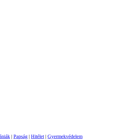
ániák
|
Papság
|
Hitélet
|
Gyermekvédelem