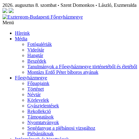
2026. augusztus 8. szombat
Szent Domonkos
László, Eszmeralda
•
•
Menü
Híreink
Média
Fotógalériák
Videótár
Hangtár
Beszédek
Tanulmányok a Főegyházmegye történetéből és életéből
Montázs Erdő Péter bíboros atyának
Főegyházmegye
Főpapjaink
Történet
Névtár
Körlevelek
Gyászjelentések
Rekollekció
Támogatások
Nyomtatványok
Segédanyag a plébánosi vizsgához
Plébániáknak