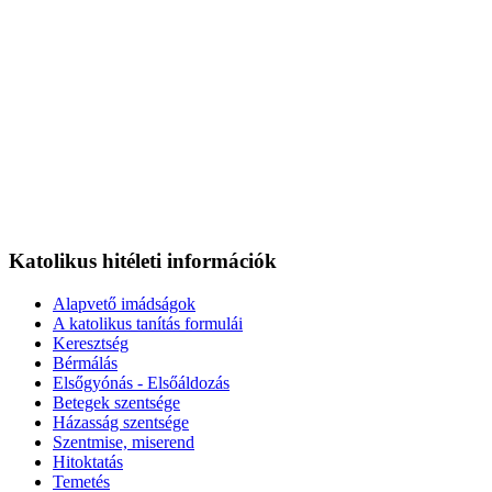
Katolikus hitéleti információk
Alapvető imádságok
A katolikus tanítás formulái
Keresztség
Bérmálás
Elsőgyónás - Elsőáldozás
Betegek szentsége
Házasság szentsége
Szentmise, miserend
Hitoktatás
Temetés