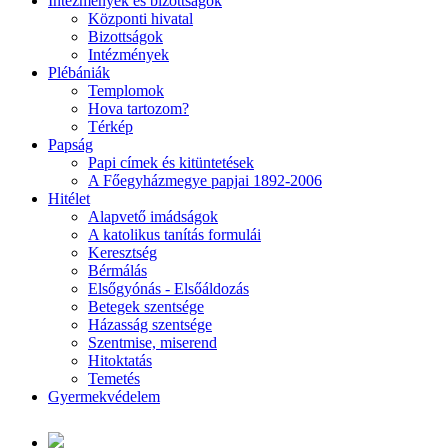
Intézmények és bizottságok
Központi hivatal
Bizottságok
Intézmények
Plébániák
Templomok
Hova tartozom?
Térkép
Papság
Papi címek és kitüntetések
A Főegyházmegye papjai 1892-2006
Hitélet
Alapvető imádságok
A katolikus tanítás formulái
Keresztség
Bérmálás
Elsőgyónás - Elsőáldozás
Betegek szentsége
Házasság szentsége
Szentmise, miserend
Hitoktatás
Temetés
Gyermekvédelem