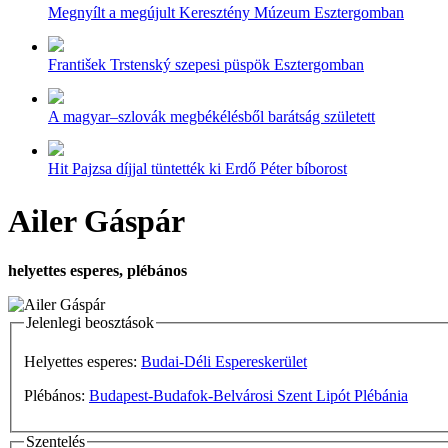
Megnyílt a megújult Keresztény Múzeum Esztergomban
František Trstenský szepesi püspök Esztergomban
A magyar–szlovák megbékélésből barátság született
Hit Pajzsa díjjal tüntették ki Erdő Péter bíborost
Ailer Gáspár
helyettes esperes, plébános
Jelenlegi beosztások
Helyettes esperes:
Budai-Déli Espereskerület
Plébános:
Budapest-Budafok-Belvárosi Szent Lipót Plébánia
Szentelés