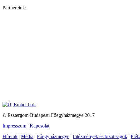
Partnereink:
© Esztergom-Budapesti Főegyházmegye 2017
Impresszum
|
Kapcsolat
Híreink
|
Média
|
Főegyházmegye
|
Intézmények és bizottságok
|
Pléb