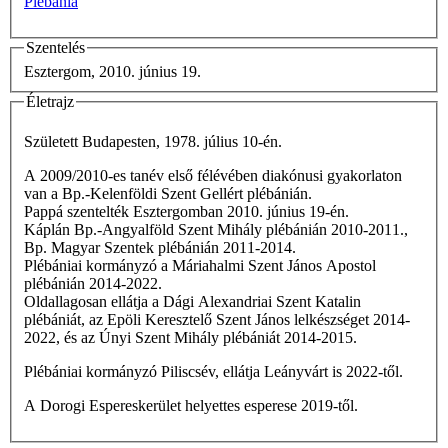
Plébánia
Szentelés
Esztergom, 2010. június 19.
Életrajz
Született Budapesten, 1978. július 10-én.
A 2009/2010-es tanév első félévében diakónusi gyakorlaton
van a Bp.-Kelenföldi Szent Gellért plébánián.
Pappá szentelték Esztergomban 2010. június 19-én.
Káplán Bp.-Angyalföld Szent Mihály plébánián 2010-2011.,
Bp. Magyar Szentek plébánián 2011-2014.
Plébániai kormányzó a Máriahalmi Szent János Apostol
plébánián 2014-2022.
Oldallagosan ellátja a Dági Alexandriai Szent Katalin
plébániát, az Epöli Keresztelő Szent János lelkészséget 2014-
2022, és az Únyi Szent Mihály plébániát 2014-2015.
Plébániai kormányzó Piliscsév, ellátja Leányvárt is 2022-től.
A Dorogi Espereskerület helyettes esperese 2019-től.