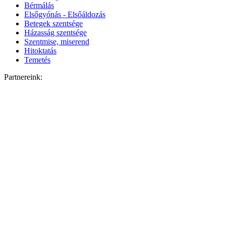
Bérmálás
Elsőgyónás - Elsőáldozás
Betegek szentsége
Házasság szentsége
Szentmise, miserend
Hitoktatás
Temetés
Partnereink: