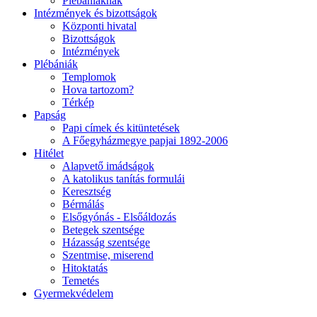
Plébániáknak
Intézmények és bizottságok
Központi hivatal
Bizottságok
Intézmények
Plébániák
Templomok
Hova tartozom?
Térkép
Papság
Papi címek és kitüntetések
A Főegyházmegye papjai 1892-2006
Hitélet
Alapvető imádságok
A katolikus tanítás formulái
Keresztség
Bérmálás
Elsőgyónás - Elsőáldozás
Betegek szentsége
Házasság szentsége
Szentmise, miserend
Hitoktatás
Temetés
Gyermekvédelem