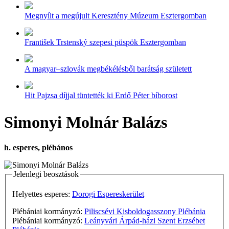
Megnyílt a megújult Keresztény Múzeum Esztergomban
František Trstenský szepesi püspök Esztergomban
A magyar–szlovák megbékélésből barátság született
Hit Pajzsa díjjal tüntették ki Erdő Péter bíborost
Simonyi Molnár Balázs
h. esperes, plébános
Jelenlegi beosztások
Helyettes esperes:
Dorogi Espereskerület
Plébániai kormányzó:
Piliscsévi Kisboldogasszony Plébánia
Plébániai kormányzó:
Leányvári Árpád-házi Szent Erzsébet