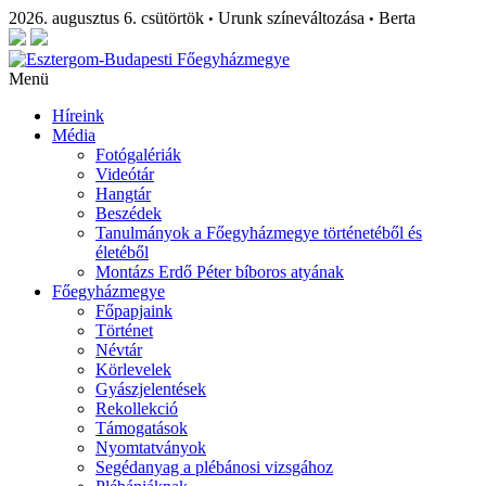
2026. augusztus 6. csütörtök
Urunk színeváltozása
Berta
•
•
Menü
Híreink
Média
Fotógalériák
Videótár
Hangtár
Beszédek
Tanulmányok a Főegyházmegye történetéből és
életéből
Montázs Erdő Péter bíboros atyának
Főegyházmegye
Főpapjaink
Történet
Névtár
Körlevelek
Gyászjelentések
Rekollekció
Támogatások
Nyomtatványok
Segédanyag a plébánosi vizsgához