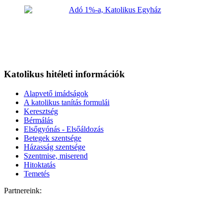
Katolikus hitéleti információk
Alapvető imádságok
A katolikus tanítás formulái
Keresztség
Bérmálás
Elsőgyónás - Elsőáldozás
Betegek szentsége
Házasság szentsége
Szentmise, miserend
Hitoktatás
Temetés
Partnereink: