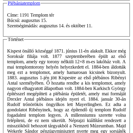
Plébániatemplom
Címe: 1191 Templom tér
Búcsú: augusztus 15.
Szentségimádás: augusztus 14. és október 11.
Történet
Kispest önálló községgé 1871. június 11-én alakult. Ekkor még
Soroksár filiája volt. 1877 szeptemberében épült az első
templom, amely egy torony nélküli 12×8 m-es lakóház volt. A
mai templomtorony helyén helyezkedett el. 1884-ben áldották
meg ezt a templomot, amely hamarosan kicsinek bizonyult.
1883. augusztus 1-jén jött Kispestre az első plébános Ribényi
Antal személyében. Ő hozatta rendbe a kis templomot, amely
nagyon elhagyatott állapotban volt. 1884-ben Karkisch György
építésszel megépítteti a plébánia épületét, amely mai formáját
Drexler Antal plébános idején nyeri el. 1884. január 30-án
Rudolf trónörökös öngyilkos lett Mayerlingben. Ez adta a
gondolatot Ribényinek, hogy az építendô új templom Rudolf
fogadalmi templom legyen. A millenniumra szerette volna
felépíteni, de ez nem sikerült. Néprajzi kiállítást rendezett a
missziókból behozott tárgyakból a Nemzeti Múzeumban. Majd
Wekerle Sándor pénzügyminisztert nyerte meg egy sorsjáték