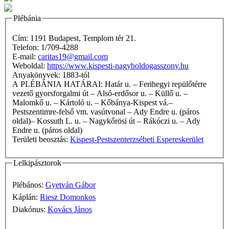
Plébánia
Cím: 1191 Budapest, Templom tér 21.
Telefon: 1/709-4288
E-mail:
caritas19@gmail.com
Weboldal:
https://www.kispesti-nagyboldogasszony.hu
Anyakönyvek: 1883-tól
A PLÉBÁNIA HATÁRAI: Határ u. – Ferihegyi repülőtérre
vezető gyorsforgalmi út – Alsó-erdősor u. – Küllő u. –
Malomkő u. – Kártoló u. – Kőbánya-Kispest vá.–
Pestszentimre-felső vm. vasútvonal – Ady Endre u. (páros
oldal)– Kossuth L. u. – Nagykőrösi út – Rákóczi u. – Ady
Endre u. (páros oldal)
Területi beosztás:
Kispest-Pestszenterzsébeti Espereskerület
Lelkipásztorok
Plébános:
Gyetván Gábor
Káplán:
Riesz Domonkos
Diakónus:
Kovács János