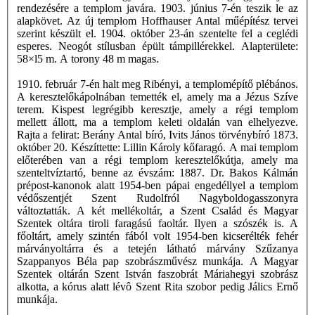
rendezésére a templom javára. 1903. június 7-én teszik le az
alapkövet. Az új templom Hoffhauser Antal műépítész tervei
szerint készült el. 1904. október 23-án szentelte fel a ceglédi
esperes. Neogót stílusban épült támpillérekkel. Alapterülete:
58×l5 m. A torony 48 m magas.
1910. február 7-én halt meg Ribényi, a templomépítő plébános.
A keresztelőkápolnában temették el, amely ma a Jézus Szíve
terem. Kispest legrégibb keresztje, amely a régi templom
mellett állott, ma a templom keleti oldalán van elhelyezve.
Rajta a felirat: Berány Antal bíró, Ivits János törvénybíró 1873.
október 20. Készíttette: Lillin Károly kőfaragó. A mai templom
előterében van a régi templom keresztelőkútja, amely ma
szenteltvíztartó, benne az évszám: 1887. Dr. Bakos Kálmán
prépost-kanonok alatt 1954-ben pápai engedéllyel a templom
védőszentjét Szent Rudolfról Nagyboldogasszonyra
változtatták. A két mellékoltár, a Szent Család és Magyar
Szentek oltára tiroli faragású faoltár. Ilyen a szószék is. A
főoltárt, amely szintén fából volt 1954-ben kicserélték fehér
márványoltárra és a tetején látható márvány Szűzanya
Szappanyos Béla pap szobrászművész munkája. A Magyar
Szentek oltárán Szent István faszobrát Máriahegyi szobrász
alkotta, a kórus alatt lévô Szent Rita szobor pedig Jálics Ernő
munkája.