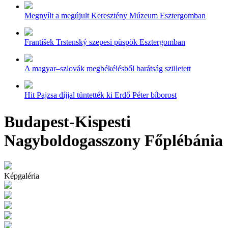
Megnyílt a megújult Keresztény Múzeum Esztergomban
František Trstenský szepesi püspök Esztergomban
A magyar–szlovák megbékélésből barátság született
Hit Pajzsa díjjal tüntették ki Erdő Péter bíborost
Budapest-Kispesti
Nagyboldogasszony Főplébánia
Képgaléria