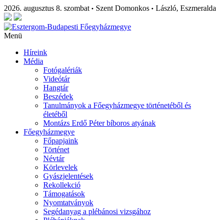
2026. augusztus 8. szombat
Szent Domonkos
László, Eszmeralda
•
•
Menü
Híreink
Média
Fotógalériák
Videótár
Hangtár
Beszédek
Tanulmányok a Főegyházmegye történetéből és
életéből
Montázs Erdő Péter bíboros atyának
Főegyházmegye
Főpapjaink
Történet
Névtár
Körlevelek
Gyászjelentések
Rekollekció
Támogatások
Nyomtatványok
Segédanyag a plébánosi vizsgához