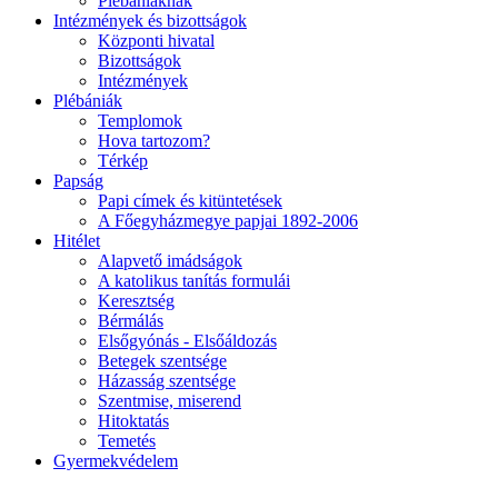
Plébániáknak
Intézmények és bizottságok
Központi hivatal
Bizottságok
Intézmények
Plébániák
Templomok
Hova tartozom?
Térkép
Papság
Papi címek és kitüntetések
A Főegyházmegye papjai 1892-2006
Hitélet
Alapvető imádságok
A katolikus tanítás formulái
Keresztség
Bérmálás
Elsőgyónás - Elsőáldozás
Betegek szentsége
Házasság szentsége
Szentmise, miserend
Hitoktatás
Temetés
Gyermekvédelem