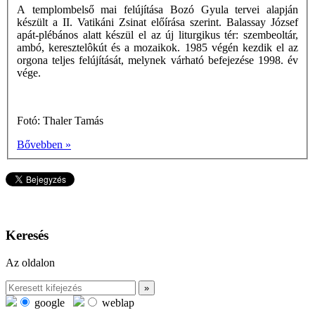
A templombelső mai felújítása Bozó Gyula tervei alapján
készült a II. Vatikáni Zsinat előírása szerint. Balassay József
apát-plébános alatt készül el az új liturgikus tér: szembeoltár,
ambó, keresztelôkút és a mozaikok. 1985 végén kezdik el az
orgona teljes felújítását, melynek várható befejezése 1998. év
vége.
Fotó: Thaler Tamás
Bővebben »
Keresés
Az oldalon
google
weblap