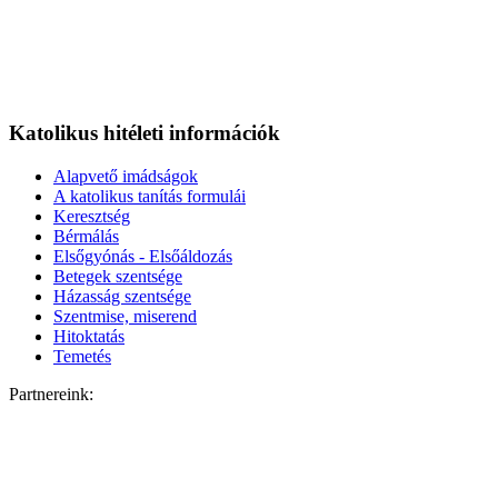
Katolikus hitéleti információk
Alapvető imádságok
A katolikus tanítás formulái
Keresztség
Bérmálás
Elsőgyónás - Elsőáldozás
Betegek szentsége
Házasság szentsége
Szentmise, miserend
Hitoktatás
Temetés
Partnereink: