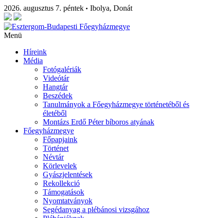
2026. augusztus 7. péntek
Ibolya, Donát
•
Menü
Híreink
Média
Fotógalériák
Videótár
Hangtár
Beszédek
Tanulmányok a Főegyházmegye történetéből és
életéből
Montázs Erdő Péter bíboros atyának
Főegyházmegye
Főpapjaink
Történet
Névtár
Körlevelek
Gyászjelentések
Rekollekció
Támogatások
Nyomtatványok
Segédanyag a plébánosi vizsgához