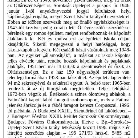
az Oltáriszentséget is. Soroksár-Újtelepet a püspök úr 1946.
január 1-től anyakönyvezési joggal felruházott helyi
káplánsággá erigálta, melyet Szent István királyról neveztek el.
Ebben az idôben szervezik meg az önálló egyházközséget is,
1947-től kezdve pedig curatia lett. Öt évre szóló szerzôdéssel
bérelnek egy romos épületet, melyet rendbehoznak és kápolnát
alakítanak ki. Két év múlva ezt az épületet iskola céljára
kisajátítják. Sikerül megegyezni a helyi hatósággal, hogy
iskola-kápolna legyen. Két családi házat vásárolnak meg 1948-
ban. Az egyiket „államosítják”, a másikat az iskola-kápolna
teljes elvétele után, rendbe hozzák kápolnának és paplaknak
alakítják, 1951-ben már itt tartják a szentmiséket és őrzik az
Oltáriszentséget. Ez a ház 150 négyszögöl területen van,
jelenlegi formájában 1958-ban készült el. Az épület alapterülete
94 m2 sekrestyével és raktárral együtt. A belső teret 1965-ben
rendezik át az új liturgiának megfelelôen. Teljes felújítását
1972-ben végzik el. Értékesek a színes ólomüveg ablakok, a
Fatimából kapott fából faragott szoborcsoport, mely a Fatimai
jelenést ábrázolja és a fából faragott kereszt Corpusszal. 1996-
tól plébánia. A Budapest XXIII., Szentlôrinci úti lakótelepen –
a Budapest Fôváros XXIII. kerület Soroksár Önkormányzata,
Budapest Főváros Önkormányzata, illetve a Bp.–Soroksár–
Újtelep Szent István király lelkészség között 1996. május 7-én
létrejött szerződés alapján – 195 271/93 hrsz-ú, 5485 m2