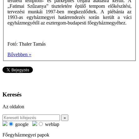
területű templom- és parképítés céljára átadásra került. A
„Fatimai Szűzanya” tiszteletére épülő tempom előkészítési,
tervezési munkái 1997-ben megkezdődtek. A plébánia az
1993-as egyházmegyei határrendezés során került a váci
egyházmegyétől az esztergom-budapesti főegyházmegyéhez.
Fotó: Thaler Tamás
Bővebben »
Keresés
Az oldalon
google
weblap
Főegyházmegyei papok