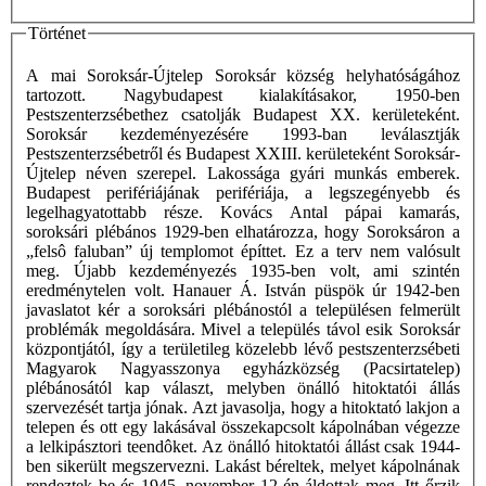
Történet
A mai Soroksár-Újtelep Soroksár község helyhatóságához
tartozott. Nagybudapest kialakításakor, 1950-ben
Pestszenterzsébethez csatolják Budapest XX. kerületeként.
Soroksár kezdeményezésére 1993-ban leválasztják
Pestszenterzsébetről és Budapest XXIII. kerületeként Soroksár-
Újtelep néven szerepel. Lakossága gyári munkás emberek.
Budapest perifériájának perifériája, a legszegényebb és
legelhagyatottabb része. Kovács Antal pápai kamarás,
soroksári plébános 1929-ben elhatározza, hogy Soroksáron a
„felsô faluban” új templomot építtet. Ez a terv nem valósult
meg. Újabb kezdeményezés 1935-ben volt, ami szintén
eredménytelen volt. Hanauer Á. István püspök úr 1942-ben
javaslatot kér a soroksári plébánostól a településen felmerült
problémák megoldására. Mivel a település távol esik Soroksár
központjától, így a területileg közelebb lévő pestszenterzsébeti
Magyarok Nagyasszonya egyházközség (Pacsirtatelep)
plébánosától kap választ, melyben önálló hitoktatói állás
szervezését tartja jónak. Azt javasolja, hogy a hitoktató lakjon a
telepen és ott egy lakásával összekapcsolt kápolnában végezze
a lelkipásztori teendôket. Az önálló hitoktatói állást csak 1944-
ben sikerült megszervezni. Lakást béreltek, melyet kápolnának
rendeztek be és 1945. november 12-én áldottak meg. Itt őrzik