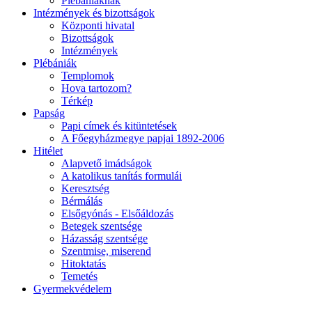
Plébániáknak
Intézmények és bizottságok
Központi hivatal
Bizottságok
Intézmények
Plébániák
Templomok
Hova tartozom?
Térkép
Papság
Papi címek és kitüntetések
A Főegyházmegye papjai 1892-2006
Hitélet
Alapvető imádságok
A katolikus tanítás formulái
Keresztség
Bérmálás
Elsőgyónás - Elsőáldozás
Betegek szentsége
Házasság szentsége
Szentmise, miserend
Hitoktatás
Temetés
Gyermekvédelem