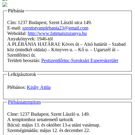
Plébánia
Cím: 1237 Budapest, Szent László utca 149.
E-mail:
szentistvanplebania23@gmail.com
Weboldal:
http://www.fatimaiszuzanya.hu
Anyakönyvek: 1946-tól
A PLÉBÁNIA HATÁRAI: Köves út – Alsó határút – Szabad
köz (mindkét oldala) – Könyves u. – Kő u. – Ugarszél út –
Szentlőrinci út.
Területi beosztás:
Pestszentlőrinc-Soroksári Espereskerület
Lelkipásztorok
Plébános:
Király Attila
Plébániatemplom
Címe: 1237 Budapest, Szent László u. 149.
A templomhoz urnatemető tartozik
Búcsú: május 13. és október 13-a utáni vasárnap.
Szentségimádás: május 12. és december 22.