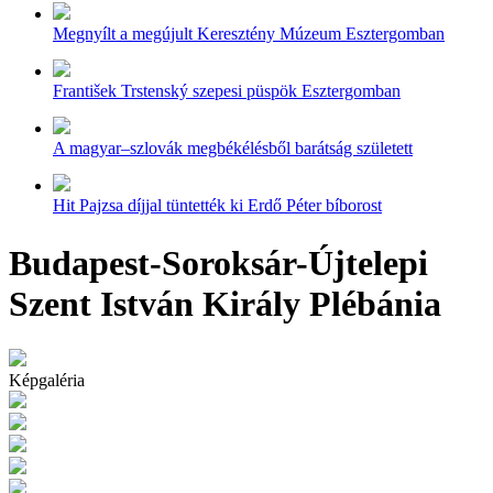
Megnyílt a megújult Keresztény Múzeum Esztergomban
František Trstenský szepesi püspök Esztergomban
A magyar–szlovák megbékélésből barátság született
Hit Pajzsa díjjal tüntették ki Erdő Péter bíborost
Budapest-Soroksár-Újtelepi
Szent István Király Plébánia
Képgaléria