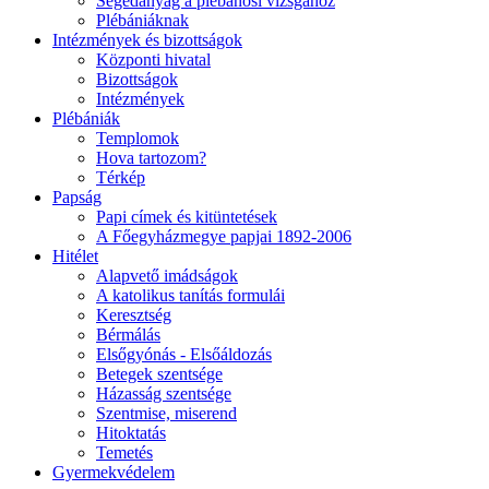
Segédanyag a plébánosi vizsgához
Plébániáknak
Intézmények és bizottságok
Központi hivatal
Bizottságok
Intézmények
Plébániák
Templomok
Hova tartozom?
Térkép
Papság
Papi címek és kitüntetések
A Főegyházmegye papjai 1892-2006
Hitélet
Alapvető imádságok
A katolikus tanítás formulái
Keresztség
Bérmálás
Elsőgyónás - Elsőáldozás
Betegek szentsége
Házasság szentsége
Szentmise, miserend
Hitoktatás
Temetés
Gyermekvédelem