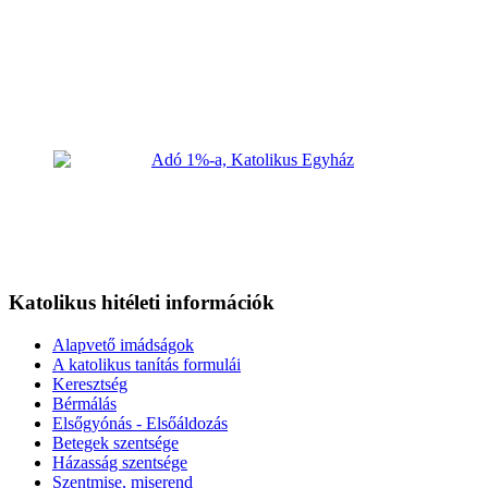
Katolikus hitéleti információk
Alapvető imádságok
A katolikus tanítás formulái
Keresztség
Bérmálás
Elsőgyónás - Elsőáldozás
Betegek szentsége
Házasság szentsége
Szentmise, miserend