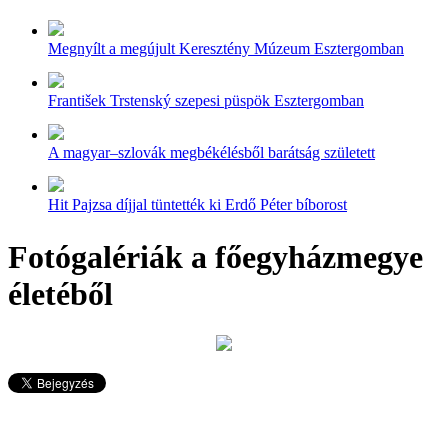
Megnyílt a megújult Keresztény Múzeum Esztergomban
František Trstenský szepesi püspök Esztergomban
A magyar–szlovák megbékélésből barátság született
Hit Pajzsa díjjal tüntették ki Erdő Péter bíborost
Fotógalériák a főegyházmegye
életéből