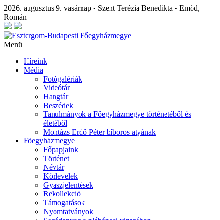
2026. augusztus 9. vasárnap
Szent Terézia Benedikta
Emőd,
•
•
Román
Menü
Híreink
Média
Fotógalériák
Videótár
Hangtár
Beszédek
Tanulmányok a Főegyházmegye történetéből és
életéből
Montázs Erdő Péter bíboros atyának
Főegyházmegye
Főpapjaink
Történet
Névtár
Körlevelek
Gyászjelentések
Rekollekció
Támogatások
Nyomtatványok