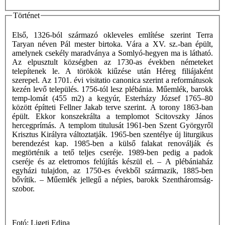
Történet
Első, 1326-ból származó okleveles említése szerint Terra
Taryan néven Pál mester birtoka. Vára a XV. sz.-ban épült,
amelynek csekély maradványa a Somlyó-hegyen ma is látható.
Az elpusztult községben az 1730-as években németeket
telepítenek le. A törökök kiűzése után Héreg filiájaként
szerepel. Az 1701. évi visitatio canonica szerint a reformátusok
kezén levő település. 1756-tól lesz plébánia. Műemlék, barokk
temp-lomát (455 m2) a kegyúr, Esterházy József 1765–80
között építteti Fellner Jakab terve szerint. A torony 1863-ban
épült. Ekkor konszekrálta a templomot Scitovszky János
hercegprímás. A templom titulusát 1961-ben Szent Györgyről
Krisztus Királyra változtatják. 1965-ben szentélye új liturgikus
berendezést kap. 1985-ben a külső falakat renoválják és
megtörténik a tető teljes cseréje. 1989-ben pedig a padok
cseréje és az eletromos felújítás készül el. – A plébániaház
egyházi tulajdon, az 1750-es évekből származik, 1885-ben
bővítik. – Műemlék jellegű a népies, barokk Szentháromság-
szobor.
Fotó: Ligeti Edina