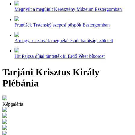
Megnyílt a megújult Keresztény Múzeum Esztergomban
František Trstenský szepesi püspök Esztergomban
A magyar–szlovák megbékélésből barátság született
Hit Pajzsa díjjal tüntették ki Erdő Péter bíborost
Tarjáni Krisztus Király
Plébánia
Képgaléria