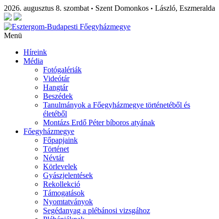
2026. augusztus 8. szombat
Szent Domonkos
László, Eszmeralda
•
•
Menü
Híreink
Média
Fotógalériák
Videótár
Hangtár
Beszédek
Tanulmányok a Főegyházmegye történetéből és
életéből
Montázs Erdő Péter bíboros atyának
Főegyházmegye
Főpapjaink
Történet
Névtár
Körlevelek
Gyászjelentések
Rekollekció
Támogatások
Nyomtatványok
Segédanyag a plébánosi vizsgához