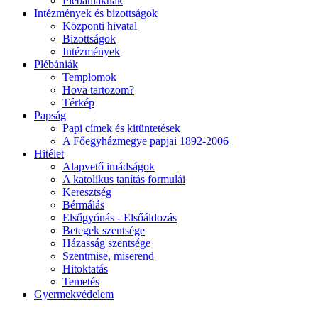
Plébániáknak
Intézmények és bizottságok
Központi hivatal
Bizottságok
Intézmények
Plébániák
Templomok
Hova tartozom?
Térkép
Papság
Papi címek és kitüntetések
A Főegyházmegye papjai 1892-2006
Hitélet
Alapvető imádságok
A katolikus tanítás formulái
Keresztség
Bérmálás
Elsőgyónás - Elsőáldozás
Betegek szentsége
Házasság szentsége
Szentmise, miserend
Hitoktatás
Temetés
Gyermekvédelem