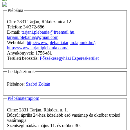
Plébánia
Cím: 2831 Tarján, Rákóczi utca 12.
Telefon: 34/372-686
E-mail:
tarjani.plebania@freemail.hu,
tarjani.plebania@gmail.com
Weboldal:
http://www.plebaniatarjan.lapunk.hu/,
https://www.tarjaniplebania.com/
Anyakönyvek: 1756-tól.
Területi beosztás:
Főszékesegyházi Espereskerület
Lelkipásztorok
Plébános:
Szabó Zoltán
Plébániatemplom
Címe: 2831 Tarján, Rákóczi u. 1.
Búcsú: április 24-hez közelebb eső vasárnap és október utolsó
vasárnapja.
Szentségimádás: május 11. és otóber 30.