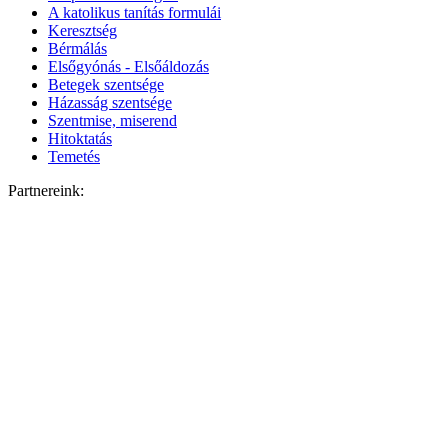
A katolikus tanítás formulái
Keresztség
Bérmálás
Elsőgyónás - Elsőáldozás
Betegek szentsége
Házasság szentsége
Szentmise, miserend
Hitoktatás
Temetés
Partnereink: