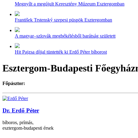
Megnyílt a megújult Keresztény Múzeum Esztergomban
František Trstenský szepesi püspök Esztergomban
A magyar–szlovák megbékélésből barátság született
Hit Pajzsa díjjal tüntették ki Erdő Péter bíborost
Esztergom-Budapesti Főegyház
Főpásztor:
Dr. Erdő Péter
bíboros, prímás,
esztergom-budapesti érsek