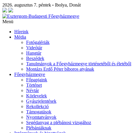
2026. augusztus 7. péntek
Ibolya, Donát
•
Menü
Híreink
Média
Fotógalériák
Videótár
Hangtár
Beszédek
Tanulmányok a Főegyházmegye történetéből és életéből
Montázs Erdő Péter bíboros atyának
Főegyházmegye
Főpapjaink
Történet
Névtár
Körlevelek
Gyászjelentések
Rekollekció
Támogatások
Nyomtatványok
Segédanyag a plébánosi vizsgához
Plébániáknak