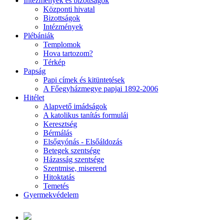
Intézmények és bizottságok
Központi hivatal
Bizottságok
Intézmények
Plébániák
Templomok
Hova tartozom?
Térkép
Papság
Papi címek és kitüntetések
A Főegyházmegye papjai 1892-2006
Hitélet
Alapvető imádságok
A katolikus tanítás formulái
Keresztség
Bérmálás
Elsőgyónás - Elsőáldozás
Betegek szentsége
Házasság szentsége
Szentmise, miserend
Hitoktatás
Temetés
Gyermekvédelem