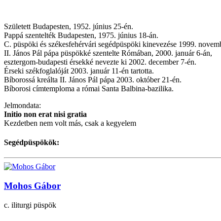
Született Budapesten, 1952. június 25-én.
Pappá szentelték Budapesten, 1975. június 18-án.
C. püspöki és székesfehérvári segédpüspöki kinevezése 1999. novembe
II. János Pál pápa püspökké szentelte Rómában, 2000. január 6-án,
esztergom-budapesti érsekké nevezte ki 2002. december 7-én.
Érseki székfoglalóját 2003. január 11-én tartotta.
Bíborossá kreálta II. János Pál pápa 2003. október 21-én.
Bíborosi címtemploma a római Santa Balbina-bazilika.
Jelmondata:
Initio non erat nisi gratia
Kezdetben nem volt más, csak a kegyelem
Segédpüspökök:
Mohos Gábor
c. iliturgi püspök