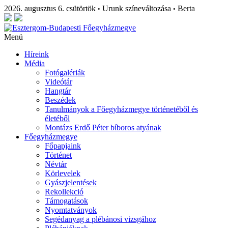
2026. augusztus 6. csütörtök
Urunk színeváltozása
Berta
•
•
Menü
Híreink
Média
Fotógalériák
Videótár
Hangtár
Beszédek
Tanulmányok a Főegyházmegye történetéből és
életéből
Montázs Erdő Péter bíboros atyának
Főegyházmegye
Főpapjaink
Történet
Névtár
Körlevelek
Gyászjelentések
Rekollekció
Támogatások
Nyomtatványok
Segédanyag a plébánosi vizsgához