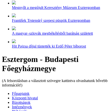
Megnyílt a megújult Keresztény Múzeum Esztergomban
František Trstenský szepesi püspök Esztergomban
A magyar–szlovák megbékélésből barátság született
Hit Pajzsa díjjal tüntették ki Erdő Péter bíborost
Esztergom - Budapesti
Főegyházmegye
(A felsorolásban a választott szövegre kattintva olvashatunk bővebb
információt!)
Főpapjaink
Központi hivatal
Bizottságok
Intézmények