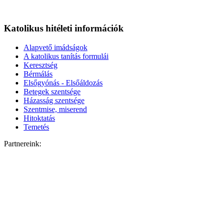
Katolikus hitéleti információk
Alapvető imádságok
A katolikus tanítás formulái
Keresztség
Bérmálás
Elsőgyónás - Elsőáldozás
Betegek szentsége
Házasság szentsége
Szentmise, miserend
Hitoktatás
Temetés
Partnereink: