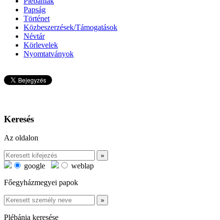
Plébániák
Papság
Történet
Közbeszerzések/Támogatások
Névtár
Körlevelek
Nyomtatványok
Keresés
Az oldalon
google
weblap
Főegyházmegyei papok
Plébánia keresése