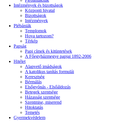
Plébániáknak
Intézmények és bizottságok
Központi hivatal
Bizottságok
Intézmények
Plébániák
Templomok
Hova tartozom?
Térkép
Papság
Papi címek és kitüntetések
A Főegyházmegye papjai 1892-2006
Hitélet
Alapvető imádságok
A katolikus tanítás formulái
Keresztség
Bérmálás
Elsőgyónás - Elsőáldozás
Betegek szentsége
Házasság szentsége
Szentmise, miserend
Hitoktatás
Temetés
Gyermekvédelem