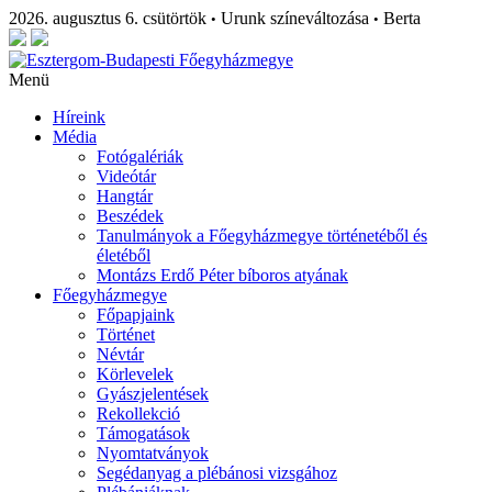
2026. augusztus 6. csütörtök
Urunk színeváltozása
Berta
•
•
Menü
Híreink
Média
Fotógalériák
Videótár
Hangtár
Beszédek
Tanulmányok a Főegyházmegye történetéből és
életéből
Montázs Erdő Péter bíboros atyának
Főegyházmegye
Főpapjaink
Történet
Névtár
Körlevelek
Gyászjelentések
Rekollekció
Támogatások
Nyomtatványok
Segédanyag a plébánosi vizsgához