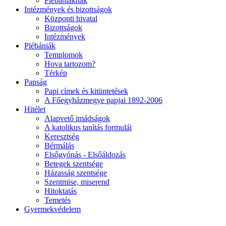
Plébániáknak
Intézmények és bizottságok
Központi hivatal
Bizottságok
Intézmények
Plébániák
Templomok
Hova tartozom?
Térkép
Papság
Papi címek és kitüntetések
A Főegyházmegye papjai 1892-2006
Hitélet
Alapvető imádságok
A katolikus tanítás formulái
Keresztség
Bérmálás
Elsőgyónás - Elsőáldozás
Betegek szentsége
Házasság szentsége
Szentmise, miserend
Hitoktatás
Temetés
Gyermekvédelem