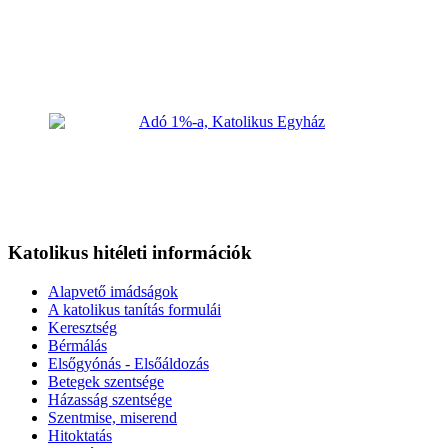
Katolikus hitéleti információk
Alapvető imádságok
A katolikus tanítás formulái
Keresztség
Bérmálás
Elsőgyónás - Elsőáldozás
Betegek szentsége
Házasság szentsége
Szentmise, miserend
Hitoktatás