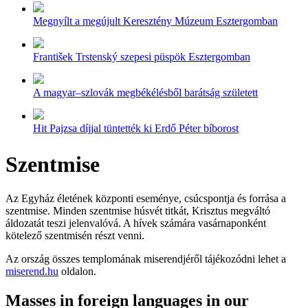
Megnyílt a megújult Keresztény Múzeum Esztergomban
František Trstenský szepesi püspök Esztergomban
A magyar–szlovák megbékélésből barátság született
Hit Pajzsa díjjal tüntették ki Erdő Péter bíborost
Szentmise
Az Egyház életének központi eseménye, csúcspontja és forrása a
szentmise. Minden szentmise húsvét titkát, Krisztus megváltó
áldozatát teszi jelenvalóvá. A hívek számára vasárnaponként
kötelező szentmisén részt venni.
Az ország összes templomának miserendjéről tájékozódni lehet a
miserend.hu
oldalon.
Masses in foreign languages in our