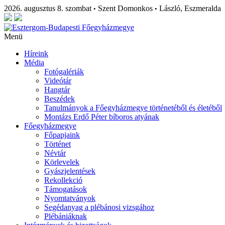
2026. augusztus 8. szombat
Szent Domonkos
László, Eszmeralda
•
•
Menü
Híreink
Média
Fotógalériák
Videótár
Hangtár
Beszédek
Tanulmányok a Főegyházmegye történetéből és életéből
Montázs Erdő Péter bíboros atyának
Főegyházmegye
Főpapjaink
Történet
Névtár
Körlevelek
Gyászjelentések
Rekollekció
Támogatások
Nyomtatványok
Segédanyag a plébánosi vizsgához
Plébániáknak