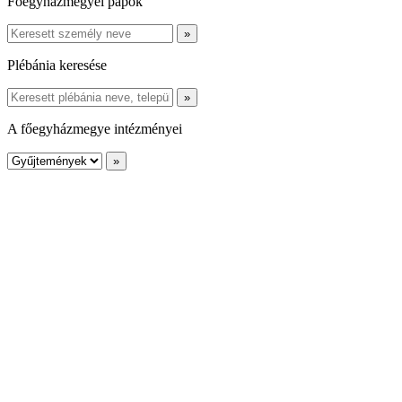
Főegyházmegyei papok
Plébánia keresése
A főegyházmegye intézményei