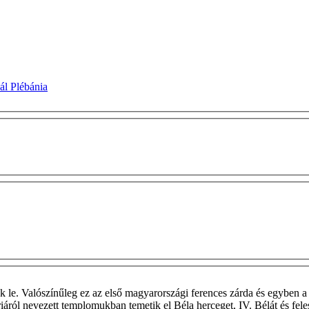
ál Plébánia
 le. Valószínűleg ez az első magyarországi ferences zárda és egyben a
áriáról nevezett templomukban temetik el Béla herceget, IV. Bélát és fel