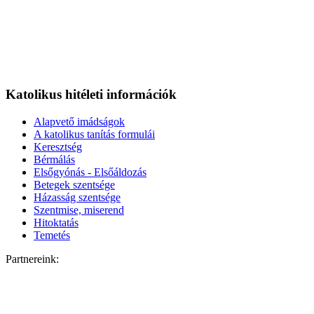
Katolikus hitéleti információk
Alapvető imádságok
A katolikus tanítás formulái
Keresztség
Bérmálás
Elsőgyónás - Elsőáldozás
Betegek szentsége
Házasság szentsége
Szentmise, miserend
Hitoktatás
Temetés
Partnereink: