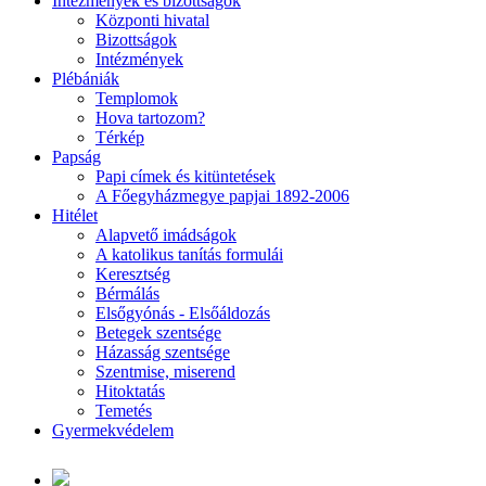
Intézmények és bizottságok
Központi hivatal
Bizottságok
Intézmények
Plébániák
Templomok
Hova tartozom?
Térkép
Papság
Papi címek és kitüntetések
A Főegyházmegye papjai 1892-2006
Hitélet
Alapvető imádságok
A katolikus tanítás formulái
Keresztség
Bérmálás
Elsőgyónás - Elsőáldozás
Betegek szentsége
Házasság szentsége
Szentmise, miserend
Hitoktatás
Temetés
Gyermekvédelem