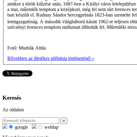
amikor a török kiűzése után, 1687-ben a Királyi város letelepülésr
a mai, műemlék templom a középkori, még fel nem tárt ferences t
ban készült el. Rudnay Sándor hercegprímás 1823-ban szentelte fe
lomigazgatóság. A második világháború kárait 1962-re teljesen el
szécsényi ferences templom stallumait állították fel. Műemléki tör
Fotó: Mudrák Attila
Bővebben az illetékes plébánia történeténél »
Keresés
Az oldalon
google
weblap