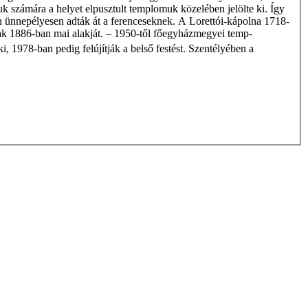
uk számára a helyet elpusztult templomuk közelében jelölte ki. Így
 ünnepélyesen adták át a ferenceseknek. A Lorettói-kápolna 1718-
ak 1886-ban mai alakját. – 1950-től főegyházmegyei temp-
 ki, 1978-ban pedig felújítják a belső festést. Szentélyében a