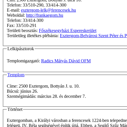
Telefon: 33/510-290, 33/414-300
E-mail:
esztergom-lelk@ferencesek.hu
Weboldal:
http://frankaegom.hu
Telefon: 33/414-300
Fax: 33/510-291
Területi beosztás:
Főszékesegyházi Espereskerület
Területileg illetékes plébánia:
Esztergom-Belvárosi Szent Péter és P
Lelkipásztorok
Templomigazgató:
Radics Mátyás Dávid OFM
Templom
Címe: 2500 Esztergom, Bottyán J. u. 10.
Búcsú: június 26.
Szentségimádás: március 28. és december 7.
Történet
Esztergomban, a Királyi városban a ferencesek 1224-ben telepednek
felégeti. IV. Béla segítségével építik újjá. Ebben, a Segítő Szűz M