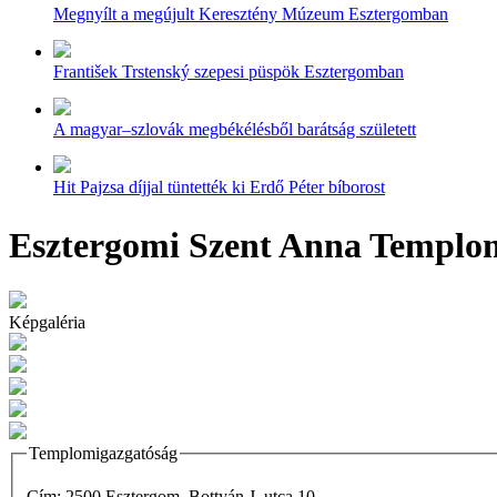
Megnyílt a megújult Keresztény Múzeum Esztergomban
František Trstenský szepesi püspök Esztergomban
A magyar–szlovák megbékélésből barátság született
Hit Pajzsa díjjal tüntették ki Erdő Péter bíborost
Esztergomi Szent Anna Templom
Képgaléria
Templomigazgatóság
Cím: 2500 Esztergom, Bottyán J. utca 10.