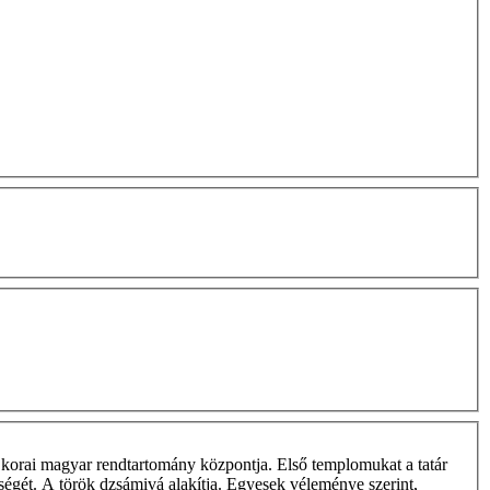
 korai magyar rendtartomány központja. Első templomukat a tatár
eségét. A török dzsámivá alakítja. Egyesek véleménye szerint,