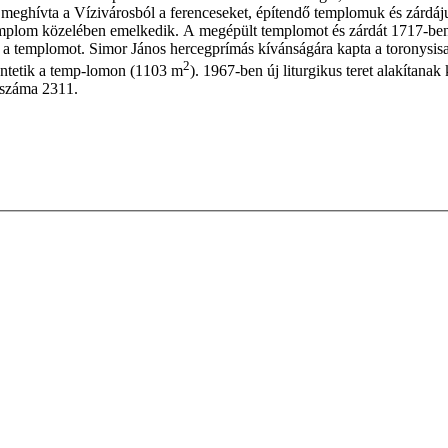
e meghívta a Vízivárosból a ferenceseket, építendő templomuk és zárdáj
emplom közelében emelkedik. A megépült templomot és zárdát 1717-ben
l a templomot. Simor János hercegprímás kívánságára kapta a toronysis
2
tüntetik a temp-lomon (1103 m
). 1967-ben új liturgikus teret alakítanak
zsszáma 2311.