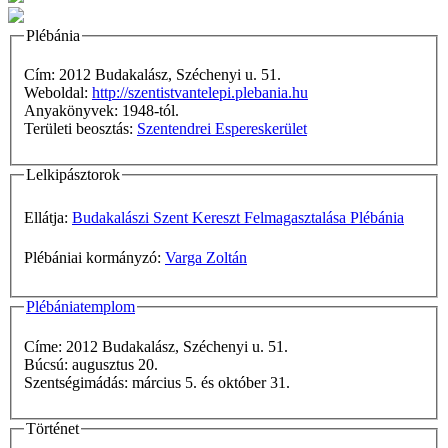
Plébánia
Cím: 2012 Budakalász, Széchenyi u. 51.
Weboldal:
http://szentistvantelepi.plebania.hu
Anyakönyvek: 1948-tól.
Területi beosztás:
Szentendrei Espereskerület
Lelkipásztorok
Ellátja:
Budakalászi Szent Kereszt Felmagasztalása Plébánia
Plébániai kormányzó:
Varga Zoltán
Plébániatemplom
Címe: 2012 Budakalász, Széchenyi u. 51.
Búcsú: augusztus 20.
Szentségimádás: március 5. és október 31.
Történet