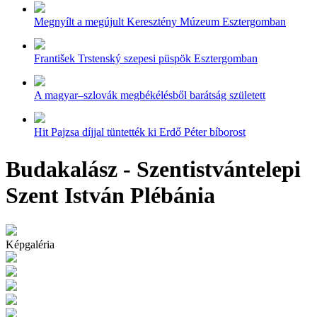
Megnyílt a megújult Keresztény Múzeum Esztergomban
František Trstenský szepesi püspök Esztergomban
A magyar–szlovák megbékélésből barátság született
Hit Pajzsa díjjal tüntették ki Erdő Péter bíborost
Budakalász - Szentistvántelepi
Szent István Plébánia
Képgaléria