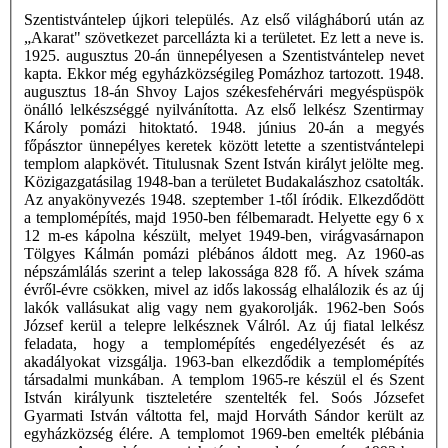
Szentistvántelep újkori település. Az első világháború után az
„Akarat" szövetkezet parcellázta ki a területet. Ez lett a neve is.
1925. augusztus 20-án ünnepélyesen a Szentistvántelep nevet
kapta. Ekkor még egyházközségileg Pomázhoz tartozott. 1948.
augusztus 18-án Shvoy Lajos székesfehérvári megyéspüspök
önálló lelkészséggé nyilvánította. Az első lelkész Szentirmay
Károly pomázi hitoktató. 1948. június 20-án a megyés
főpásztor ünnepélyes keretek között letette a szentistvántelepi
templom alapkövét. Titulusnak Szent István királyt jelölte meg.
Közigazgatásilag 1948-ban a területet Budakalászhoz csatolták.
Az anyakönyvezés 1948. szeptember 1-től íródik. Elkezdődött
a templomépítés, majd 1950-ben félbemaradt. Helyette egy 6 x
12 m-es kápolna készült, melyet 1949-ben, virágvasárnapon
Tölgyes Kálmán pomázi plébános áldott meg. Az 1960-as
népszámlálás szerint a telep lakossága 828 fő. A hívek száma
évről-évre csökken, mivel az idős lakosság elhalálozik és az új
lakók vallásukat alig vagy nem gyakorolják. 1962-ben Soós
József kerül a telepre lelkésznek Válról. Az új fiatal lelkész
feladata, hogy a templomépítés engedélyezését és az
akadályokat vizsgálja. 1963-ban elkezdődik a templomépítés
társadalmi munkában. A templom 1965-re készül el és Szent
István királyunk tiszteletére szentelték fel. Soós Józsefet
Gyarmati István váltotta fel, majd Horváth Sándor került az
egyházközség élére. A templomot 1969-ben emelték plébánia