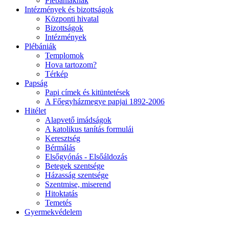
Plébániáknak
Intézmények és bizottságok
Központi hivatal
Bizottságok
Intézmények
Plébániák
Templomok
Hova tartozom?
Térkép
Papság
Papi címek és kitüntetések
A Főegyházmegye papjai 1892-2006
Hitélet
Alapvető imádságok
A katolikus tanítás formulái
Keresztség
Bérmálás
Elsőgyónás - Elsőáldozás
Betegek szentsége
Házasság szentsége
Szentmise, miserend
Hitoktatás
Temetés
Gyermekvédelem