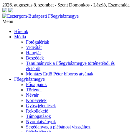
2026. augusztus 8. szombat
Szent Domonkos
László, Eszmeralda
•
•
Menü
Híreink
Média
Fotógalériák
Videótár
Hangtár
Beszédek
Tanulmányok a Főegyházmegye történetéből és
életéből
Montázs Erdő Péter bíboros atyának
Főegyházmegye
Főpapjaink
Történet
Névtár
Körlevelek
Gyászjelentések
Rekollekció
Támogatások
Nyomtatványok
Segédanyag a plébánosi vizsgához