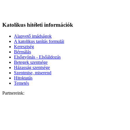
Katolikus hitéleti információk
Alapvető imádságok
A katolikus tanítás formulái
Keresztség
Bérmálás
Elsőgyónás - Elsőáldozás
Betegek szentsége
Házasság szentsége
Szentmise, miserend
Hitoktatás
Temetés
Partnereink: