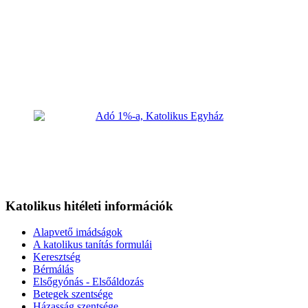
Katolikus hitéleti információk
Alapvető imádságok
A katolikus tanítás formulái
Keresztség
Bérmálás
Elsőgyónás - Elsőáldozás
Betegek szentsége
Házasság szentsége