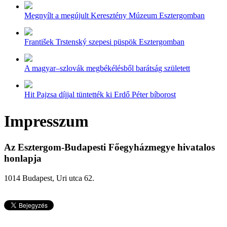
Megnyílt a megújult Keresztény Múzeum Esztergomban
František Trstenský szepesi püspök Esztergomban
A magyar–szlovák megbékélésből barátság született
Hit Pajzsa díjjal tüntették ki Erdő Péter bíborost
Impresszum
Az Esztergom-Budapesti Főegyházmegye hivatalos
honlapja
1014 Budapest, Uri utca 62.