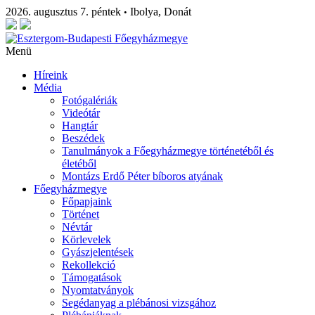
2026. augusztus 7. péntek
Ibolya, Donát
•
Menü
Híreink
Média
Fotógalériák
Videótár
Hangtár
Beszédek
Tanulmányok a Főegyházmegye történetéből és
életéből
Montázs Erdő Péter bíboros atyának
Főegyházmegye
Főpapjaink
Történet
Névtár
Körlevelek
Gyászjelentések
Rekollekció
Támogatások
Nyomtatványok
Segédanyag a plébánosi vizsgához