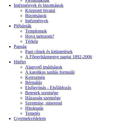
Plébániáknak
Intézmények és bizottságok
Központi hivatal
Bizottságok
Intézmények
Plébániák
Templomok
Hova tartozom?
Térkép
Papság
Papi címek és kitüntetések
A Főegyházmegye papjai 1892-2006
Hitélet
Alapvető imádságok
A katolikus tanítás formulái
Keresztség
Bérmálás
Elsőgyónás - Elsőáldozás
Betegek szentsége
Házasság szentsége
Szentmise, miserend
Hitoktatás
Temetés
Gyermekvédelem