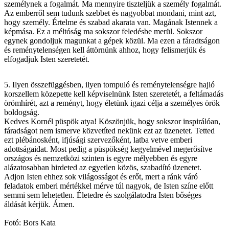
személynek a fogalmát. Ma mennyire tiszteljük a személy fogalmát.
Az emberről sem tudunk szebbet és nagyobbat mondani, mint azt,
hogy személy. Értelme és szabad akarata van. Magának Istennek a
képmása. Ez a méltóság ma sokszor feledésbe merül. Sokszor
egynek gondoljuk magunkat a gépek közül. Ma ezen a fáradtságon
és reménytelenségen kell áttörnünk ahhoz, hogy felismerjük és
elfogadjuk Isten szeretetét.
5. Ilyen összefüggésben, ilyen tompuló és reménytelenségre hajló
korszellem közepette kell képviselnünk Isten szeretetét, a feltámadás
örömhírét, azt a reményt, hogy életünk igazi célja a személyes örök
boldogság.
Kedves Kornél püspök atya! Köszönjük, hogy sokszor inspirálóan,
fáradságot nem ismerve közvetíted nekünk ezt az üzenetet. Tetted
ezt plébánosként, ifjúsági szervezőként, latba vetve emberi
adottságaidat. Most pedig a püspökség kegyelmével megerősítve
országos és nemzetközi szinten is egyre mélyebben és egyre
alázatosabban hirdeted az egyetlen közös, szabadító üzenetet.
Adjon Isten ehhez sok világosságot és erőt, mert a ránk váró
feladatok emberi mértékkel mérve túl nagyok, de Isten színe előtt
semmi sem lehetetlen. Életedre és szolgálatodra Isten bőséges
áldását kérjük. Ámen.
Fotó: Bors Kata