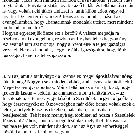
folytatódik a kinyilatkoztatás tovább az ő halála és feltámadása után
is, vagy voltak neki titkos tanításai is, amit külön adott vagy ad
tovább. De nem erről van szó! Jézus azt is mondja, másutt az
evangéliumban, hogy „barátaimnak mondalak titeket, mert mindent
tudtul adtam nektek”.
Hogyan egyeztetjük össze ezt a kettőt? A választ megadja rá –
részben a mai evangélium, részben az Egyház teljes hagyománya.
Az evangélium azt mondja, hogy a Szentlélek a teljes igazságra
vezet el. Nem azt mondja, hogy további igazságokra, hogy több
igazságra, hanem a teljes igazságra.
3. Mi az, amit a tanítványok a Szentlélek megvilágosításával utólag
látnak meg? Nagyon sok mindent abból, amit Jézus is tanított nekik.
Megértésben gyarapodnak. Már a feltámadás után látjuk azt, hogy
megértik lassan – például az emmauszi úton a tanítványok – az
Írásoknak az értelmét. Vagy később a Szentlélek megvilágítja őket,
hogy észrevegyék: az Ószövetségben már előre benne voltak azok a
jelek, amelyek Krisztus életében, halálában, tanításában
beteljesedtek. Tehát nem mennyiségi többletet ad hozzá a Szentlélek
Jézus tanításához, hanem a megértésünket mélyíti el. Jézusnak a
tanítása teljes volt, mindent átadott, amit az Atya az emberiséggel
közölni akart. Csak mi, mi vagyunk