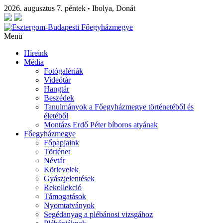
2026. augusztus 7. péntek
Ibolya, Donát
•
Menü
Híreink
Média
Fotógalériák
Videótár
Hangtár
Beszédek
Tanulmányok a Főegyházmegye történetéből és
életéből
Montázs Erdő Péter bíboros atyának
Főegyházmegye
Főpapjaink
Történet
Névtár
Körlevelek
Gyászjelentések
Rekollekció
Támogatások
Nyomtatványok
Segédanyag a plébánosi vizsgához