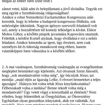
megáll az ember Isten színe előtt s
zámot vetni, hálát adni és belepillantani a jövő távlatába. Tegyük ezt
meg együtt a Szentháromság világosságában!
Amikor a cebui Nemzetközi Eucharisztikus Kongresszus után
kerestük, hogy ki lehetne a budapesti kongresszus főtitkára, sok
nehézségbe ütköztünk. Nagyon igényes szervezői feladatról volt
szó, amely a hozzáértésen túl komoly lelkiséget is kívánt. Ekkor
Mohos Gábor, a későbbi püspök javaslatára Kaposvárra utaztunk.
Feltettük a kérdést Kornél atyának, hogy elvállalná-e ezt a nehéz
feladatot. Amikor kimondta az igent, úgy éreztem, nem csak
személyes hit és bátorság mutatkozott meg ebben, hanem
valamiképpen Isten választása is a későbbi időkre.
2. A mai vasárnapon, Szentháromság vasárnapján az evangéliumban
meglephet bennünket egy kijelentés. Azt olvassuk Szent Jánostól,
hogy „sok mondanivalóm volna még”, így búcsúzik Jézus; azt
mondja: „majd eljön az Igazság Lelke, ő elvezet benneteket a teljes
igazságra”. Hiányos lett volna tehát Jézus kinyilatkoztatása?
Félbeszakadt volna a tanítása? Benne rekedt volna még a
mondanivaló? Úgy vetett véget a kereszthalál az életének? Nem
véletlen, hogy felmerültek az Ősegyházban, az Ókeresztény
Egyházban olyan gnosztikus irányzatok, akik ezt vallották. Azt
mondták, Jézus nem mindent mondott el nyilvánosan. Hanem vagy