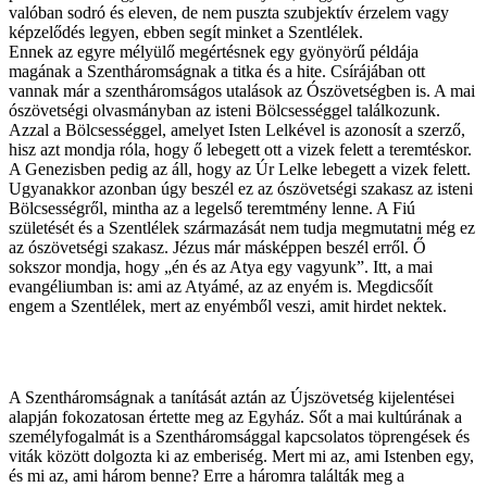
valóban sodró és eleven, de nem puszta szubjektív érzelem vagy
képzelődés legyen, ebben segít minket a Szentlélek.
Ennek az egyre mélyülő megértésnek egy gyönyörű példája
magának a Szentháromságnak a titka és a hite. Csírájában ott
vannak már a szentháromságos utalások az Ószövetségben is. A mai
ószövetségi olvasmányban az isteni Bölcsességgel találkozunk.
Azzal a Bölcsességgel, amelyet Isten Lelkével is azonosít a szerző,
hisz azt mondja róla, hogy ő lebegett ott a vizek felett a teremtéskor.
A Genezisben pedig az áll, hogy az Úr Lelke lebegett a vizek felett.
Ugyanakkor azonban úgy beszél ez az ószövetségi szakasz az isteni
Bölcsességről, mintha az a legelső teremtmény lenne. A Fiú
születését és a Szentlélek származását nem tudja megmutatni még ez
az ószövetségi szakasz. Jézus már másképpen beszél erről. Ő
sokszor mondja, hogy „én és az Atya egy vagyunk”. Itt, a mai
evangéliumban is: ami az Atyámé, az az enyém is. Megdicsőít
engem a Szentlélek, mert az enyémből veszi, amit hirdet nektek.
A Szentháromságnak a tanítását aztán az Újszövetség kijelentései
alapján fokozatosan értette meg az Egyház. Sőt a mai kultúrának a
személyfogalmát is a Szentháromsággal kapcsolatos töprengések és
viták között dolgozta ki az emberiség. Mert mi az, ami Istenben egy,
és mi az, ami három benne? Erre a háromra találták meg a