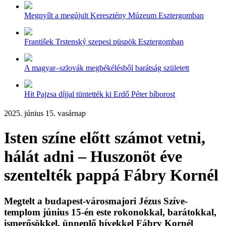
Megnyílt a megújult Keresztény Múzeum Esztergomban
František Trstenský szepesi püspök Esztergomban
A magyar–szlovák megbékélésből barátság született
Hit Pajzsa díjjal tüntették ki Erdő Péter bíborost
2025. június 15. vasárnap
Isten színe előtt számot vetni,
hálát adni – Huszonöt éve
szentelték pappá Fábry Kornél
Megtelt a budapest-városmajori Jézus Szíve-
templom június 15-én este rokonokkal, barátokkal,
ismerősökkel, ünneplő hívekkel Fábry Kornél