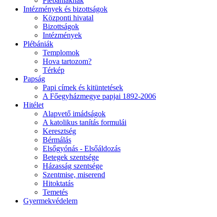
Plébániáknak
Intézmények és bizottságok
Központi hivatal
Bizottságok
Intézmények
Plébániák
Templomok
Hova tartozom?
Térkép
Papság
Papi címek és kitüntetések
A Főegyházmegye papjai 1892-2006
Hitélet
Alapvető imádságok
A katolikus tanítás formulái
Keresztség
Bérmálás
Elsőgyónás - Elsőáldozás
Betegek szentsége
Házasság szentsége
Szentmise, miserend
Hitoktatás
Temetés
Gyermekvédelem