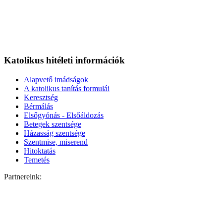
Katolikus hitéleti információk
Alapvető imádságok
A katolikus tanítás formulái
Keresztség
Bérmálás
Elsőgyónás - Elsőáldozás
Betegek szentsége
Házasság szentsége
Szentmise, miserend
Hitoktatás
Temetés
Partnereink: