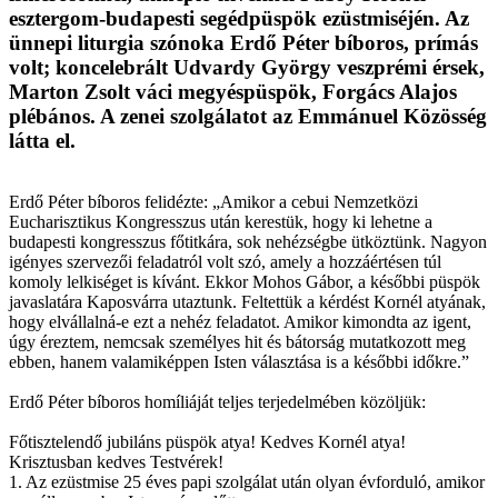
esztergom-budapesti segédpüspök ezüstmiséjén. Az
ünnepi liturgia szónoka Erdő Péter bíboros, prímás
volt; koncelebrált Udvardy György veszprémi érsek,
Marton Zsolt váci megyéspüspök, Forgács Alajos
plébános. A zenei szolgálatot az Emmánuel Közösség
látta el.
Erdő Péter bíboros felidézte: „Amikor a cebui Nemzetközi
Eucharisztikus Kongresszus után kerestük, hogy ki lehetne a
budapesti kongresszus főtitkára, sok nehézségbe ütköztünk. Nagyon
igényes szervezői feladatról volt szó, amely a hozzáértésen túl
komoly lelkiséget is kívánt. Ekkor Mohos Gábor, a későbbi püspök
javaslatára Kaposvárra utaztunk. Feltettük a kérdést Kornél atyának,
hogy elvállalná-e ezt a nehéz feladatot. Amikor kimondta az igent,
úgy éreztem, nemcsak személyes hit és bátorság mutatkozott meg
ebben, hanem valamiképpen Isten választása is a későbbi időkre.”
Erdő Péter bíboros homíliáját teljes terjedelmében közöljük:
Főtisztelendő jubiláns püspök atya! Kedves Kornél atya!
Krisztusban kedves Testvérek!
1. Az ezüstmise 25 éves papi szolgálat után olyan évforduló, amikor