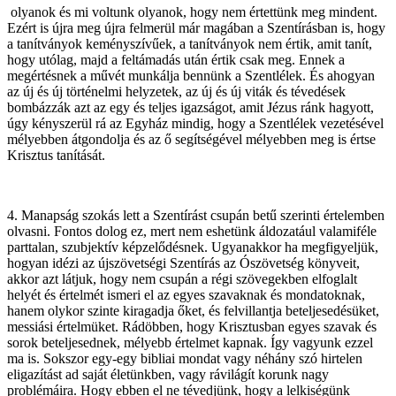
olyanok és mi voltunk olyanok, hogy nem értettünk meg mindent.
Ezért is újra meg újra felmerül már magában a Szentírásban is, hogy
a tanítványok keményszívűek, a tanítványok nem értik, amit tanít,
hogy utólag, majd a feltámadás után értik csak meg. Ennek a
megértésnek a művét munkálja bennünk a Szentlélek. És ahogyan
az új és új történelmi helyzetek, az új és új viták és tévedések
bombázzák azt az egy és teljes igazságot, amit Jézus ránk hagyott,
úgy kényszerül rá az Egyház mindig, hogy a Szentlélek vezetésével
mélyebben átgondolja és az ő segítségével mélyebben meg is értse
Krisztus tanítását.
4. Manapság szokás lett a Szentírást csupán betű szerinti értelemben
olvasni. Fontos dolog ez, mert nem eshetünk áldozatául valamiféle
parttalan, szubjektív képzelődésnek. Ugyanakkor ha megfigyeljük,
hogyan idézi az újszövetségi Szentírás az Ószövetség könyveit,
akkor azt látjuk, hogy nem csupán a régi szövegekben elfoglalt
helyét és értelmét ismeri el az egyes szavaknak és mondatoknak,
hanem olykor szinte kiragadja őket, és felvillantja beteljesedésüket,
messiási értelmüket. Rádöbben, hogy Krisztusban egyes szavak és
sorok beteljesednek, mélyebb értelmet kapnak. Így vagyunk ezzel
ma is. Sokszor egy-egy bibliai mondat vagy néhány szó hirtelen
eligazítást ad saját életünkben, vagy rávilágít korunk nagy
problémáira. Hogy ebben el ne tévedjünk, hogy a lelkiségünk