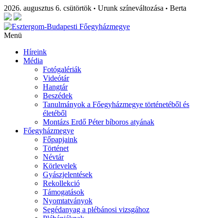
2026. augusztus 6. csütörtök
Urunk színeváltozása
Berta
•
•
Menü
Híreink
Média
Fotógalériák
Videótár
Hangtár
Beszédek
Tanulmányok a Főegyházmegye történetéből és
életéből
Montázs Erdő Péter bíboros atyának
Főegyházmegye
Főpapjaink
Történet
Névtár
Körlevelek
Gyászjelentések
Rekollekció
Támogatások
Nyomtatványok
Segédanyag a plébánosi vizsgához