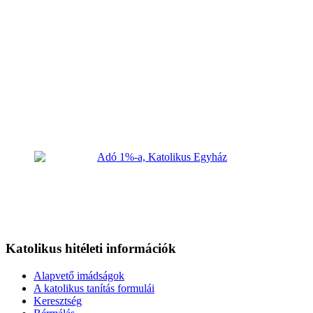
Katolikus hitéleti információk
Alapvető imádságok
A katolikus tanítás formulái
Keresztség