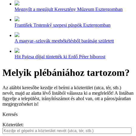
Megnyílt a megújult Keresztény Múzeum Esztergomban
František Trstenský szepesi püspök Esztergomban
A magyar–szlovák megbékélésből barátság született
Hit Pajzsa díjjal tüntették ki Erdő Péter bíborost
Melyik plébániához tartozom?
Az alábbi keresőbe kezdje el beírni a közterület (utca, tér, stb.)
nevét, majd az alatta lévő listából válassza ki a megfelelőt! A listában
figyelje a települést, irányítószámot és ahol van, ott a páros/páratlan
megjegyzéseket is!
Keresés
Közterület: