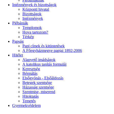
Plébániáknak
Intézmények és bizottságok
Központi hivatal
Bizottságok
Intézmények
Plébániák
Templomok
Hova tartozom?
Térkép
Papság
Papi címek és kitüntetések
A Főegyházmegye papjai 1892-2006
Hitélet
Alapvető imádságok
A katolikus tanítás formulái
Keresztség
Bérmálás
Elsőgyónás - Elsőáldozás
Betegek szentsége
Házasság szentsége
Szentmise, miserend
Hitoktatás
Temetés
Gyermekvédelem