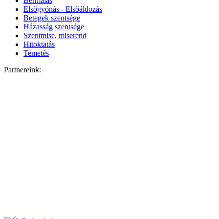
Bérmálás
Elsőgyónás - Elsőáldozás
Betegek szentsége
Házasság szentsége
Szentmise, miserend
Hitoktatás
Temetés
Partnereink: