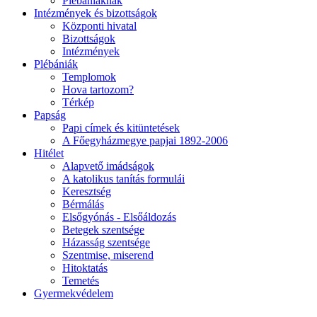
Plébániáknak
Intézmények és bizottságok
Központi hivatal
Bizottságok
Intézmények
Plébániák
Templomok
Hova tartozom?
Térkép
Papság
Papi címek és kitüntetések
A Főegyházmegye papjai 1892-2006
Hitélet
Alapvető imádságok
A katolikus tanítás formulái
Keresztség
Bérmálás
Elsőgyónás - Elsőáldozás
Betegek szentsége
Házasság szentsége
Szentmise, miserend
Hitoktatás
Temetés
Gyermekvédelem