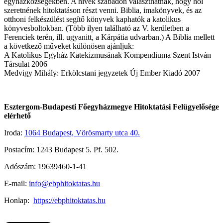
egyházközségekben. A hívek szabadon választhatnak, hogy hol
szeretnének hitoktatáson részt venni. Biblia, imakönyvek, és az
otthoni felkészülést segítő könyvek kaphatók a katolikus
könyvesboltokban. (Több ilyen található az V. kerületben a
Ferenciek terén, ill. ugyanitt, a Kárpátia udvarban.) A Biblia mellett
a következő műveket különösen ajánljuk:
A Katolikus Egyház Katekizmusának Kompendiuma Szent István
Társulat 2006
Medvigy Mihály: Erkölcstani jegyzetek Új Ember Kiadó 2007
Esztergom-Budapesti Főegyházmegye Hitoktatási Felügyelősége
elérhető
Iroda:
1064 Budapest, Vörösmarty utca 40.
Postacím:
1243 Budapest 5. Pf. 502.
Adószám: 19639460-1-41
E-mail:
info@ebphitoktatas.hu
Honlap:
https://ebphitoktatas.hu