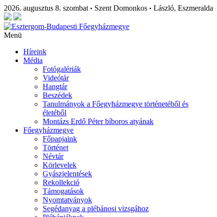
2026. augusztus 8. szombat
Szent Domonkos
László, Eszmeralda
•
•
Menü
Híreink
Média
Fotógalériák
Videótár
Hangtár
Beszédek
Tanulmányok a Főegyházmegye történetéből és
életéből
Montázs Erdő Péter bíboros atyának
Főegyházmegye
Főpapjaink
Történet
Névtár
Körlevelek
Gyászjelentések
Rekollekció
Támogatások
Nyomtatványok
Segédanyag a plébánosi vizsgához