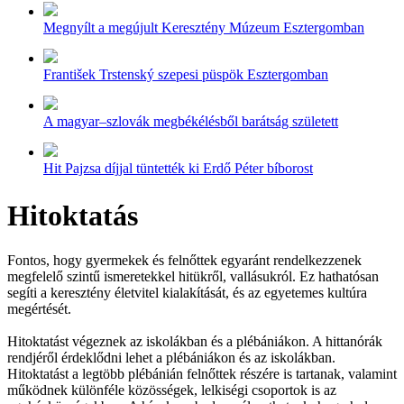
Megnyílt a megújult Keresztény Múzeum Esztergomban
František Trstenský szepesi püspök Esztergomban
A magyar–szlovák megbékélésből barátság született
Hit Pajzsa díjjal tüntették ki Erdő Péter bíborost
Hitoktatás
Fontos, hogy gyermekek és felnőttek egyaránt rendelkezzenek
megfelelő szintű ismeretekkel hitükről, vallásukról. Ez hathatósan
segíti a keresztény életvitel kialakítását, és az egyetemes kultúra
megértését.
Hitoktatást végeznek az iskolákban és a plébániákon. A hittanórák
rendjéről érdeklődni lehet a plébániákon és az iskolákban.
Hitoktatást a legtöbb plébánián felnőttek részére is tartanak, valamint
működnek különféle közösségek, lelkiségi csoportok is az