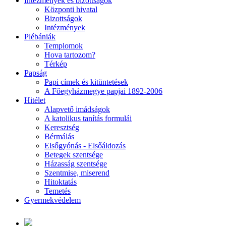
Intézmények és bizottságok
Központi hivatal
Bizottságok
Intézmények
Plébániák
Templomok
Hova tartozom?
Térkép
Papság
Papi címek és kitüntetések
A Főegyházmegye papjai 1892-2006
Hitélet
Alapvető imádságok
A katolikus tanítás formulái
Keresztség
Bérmálás
Elsőgyónás - Elsőáldozás
Betegek szentsége
Házasság szentsége
Szentmise, miserend
Hitoktatás
Temetés
Gyermekvédelem