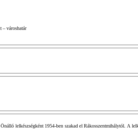
esti út – városhatár
 Önálló lelkészségként 1954-ben szakad el Rákosszentmihálytól. A lel