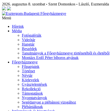
2026. augusztus 8. szombat
Szent Domonkos
László, Eszmeralda
•
•
Menü
Híreink
Média
Fotógalériák
Videótár
Hangtár
Beszédek
Tanulmányok a Főegyházmegye történetéből és életéből
Montázs Erdő Péter bíboros atyának
Főegyházmegye
Főpapjaink
Történet
Névtár
Körlevelek
Gyászjelentések
Rekollekció
Támogatások
Nyomtatványok
Segédanyag a plébánosi vizsgához
Plébániáknak