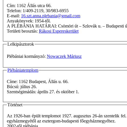
Cím: 1162 Állás utca 66.
Telefon: 1/409-2119, 30/983-6955
E-mail:
16.szt.anna.plebania@gmail.com
Anyakönyvek: 1954-től.
A PLÉBÁNIA HATÁRAI: Csömöri út – Szlovák u. – Budap
Területi beosztás:
Rákosi Espereskerület
Lelkipásztorok
Plébániai kormányzó:
Nowaczek Máriusz
Plébániatemplom
Címe: 1162 Budapest, Állás u. 66.
Búcsú: július 26.
Szentségimádás: április 27. és október 1.
Történet
Az 1926-ban épült templomot 1927. augusztus 26-án szentelik fel.
egyházmegyétől az esztergom-budapesti főegyházmegyéhez.
2002-től plébánia.