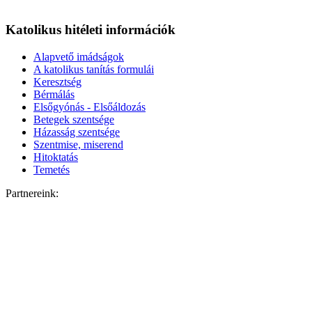
Katolikus hitéleti információk
Alapvető imádságok
A katolikus tanítás formulái
Keresztség
Bérmálás
Elsőgyónás - Elsőáldozás
Betegek szentsége
Házasság szentsége
Szentmise, miserend
Hitoktatás
Temetés
Partnereink: