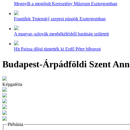
Megnyílt a megújult Keresztény Múzeum Esztergomban
František Trstenský szepesi püspök Esztergomban
A magyar–szlovák megbékélésből barátság született
Hit Pajzsa díjjal tüntették ki Erdő Péter bíborost
Budapest-Árpádföldi Szent Ann
Képgaléria
Plébánia