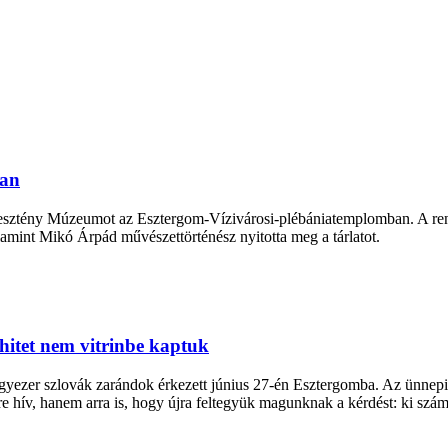
ban
eresztény Múzeumot az Esztergom-Vízivárosi-plébániatemplomban. A r
lamint Mikó Árpád művészettörténész nyitotta meg a tárlatot.
hitet nem vitrinbe kaptuk
yezer szlovák zarándok érkezett június 27-én Esztergomba. Az ünnepi 
re hív, hanem arra is, hogy újra feltegyük magunknak a kérdést: ki szá