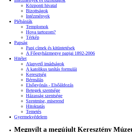
Intézmények és bizottságok
Központi hivatal
Bizottságok
Intézmények
Plébániák
Templomok
Hova tartozom?
Térkép
Papság
Papi címek és kitüntetések
A Főegyházmegye papjai 1892-2006
Hitélet
Alapvető imádságok
A katolikus tanítás formulái
Keresztség
Bérmálás
Elsőgyónás - Elsőáldozás
Betegek szentsége
Házasság szentsége
Szentmise, miserend
Hitoktatás
Temetés
Gyermekvédelem
Megnyílt a megújult Keresztény Múz