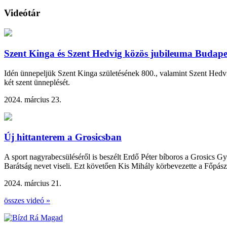
Videótár
Szent Kinga és Szent Hedvig közös jubileuma Budape
Idén ünnepeljük Szent Kinga születésének 800., valamint Szent Hedvig
két szent ünneplését.
2024. március 23.
Új hittanterem a Grosicsban
A sport nagyrabecsüléséről is beszélt Erdő Péter bíboros a Grosics G
Barátság nevet viseli. Ezt követően Kis Mihály körbevezette a Főpász
2024. március 21.
összes videó »