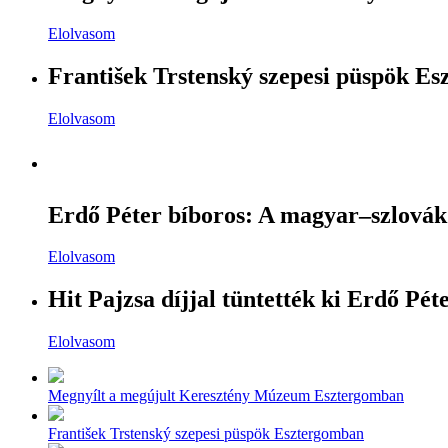
Elolvasom
František Trstenský szepesi püspök Es
Elolvasom
Erdő Péter bíboros: A magyar–szlovák 
Elolvasom
Hit Pajzsa díjjal tüntették ki Erdő Pét
Elolvasom
Megnyílt a megújult Keresztény Múzeum Esztergomban
František Trstenský szepesi püspök Esztergomban