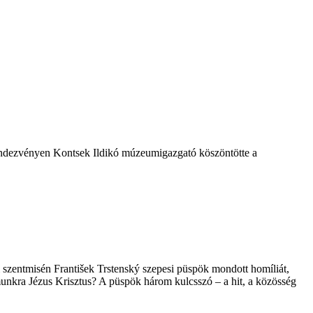
endezvényen Kontsek Ildikó múzeumigazgató köszöntötte a
szentmisén František Trstenský szepesi püspök mondott homíliát,
munkra Jézus Krisztus? A püspök három kulcsszó – a hit, a közösség