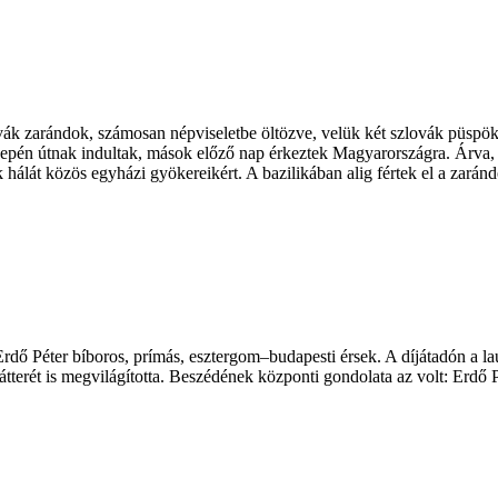
lovák zarándok, számosan népviseletbe öltözve, velük két szlovák püspö
epén útnak indultak, mások előző nap érkeztek Magyarországra. Árva, 
 hálát közös egyházi gyökereikért. A bazilikában alig fértek el a zará
 Erdő Péter bíboros, prímás, esztergom–budapesti érsek. A díjátadón a l
hátterét is megvilágította. Beszédének központi gondolata az volt: Erdő P