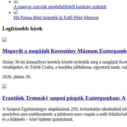
A magyar–szlovák megbékélésből barátság született
Hit Pajzsa díjjal tüntették ki Erdő Péter bíborost
Legfrissebb hírek
Megnyílt a megújult Keresztény Múzeum Esztergom
Június 30-án ünnepélyes keretek között nyitották meg a megújult K
vendégeket, és Török Csaba, a bazilika plébánosa, egyetemi tanár, va
2026. június 30.
František Trstenský szepesi püspök Esztergomban: A 
A Szepesi Egyházmegye alapításának 250. évfordulója alkalmából nég
amelyben arra emlékeztetett: a jubileum nem csupán a múlt felidézésé
és a küldetés – köré építette gondolatait.