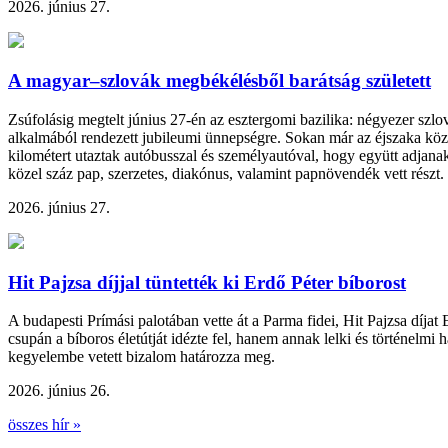
2026. június 27.
A magyar–szlovák megbékélésből barátság született
Zsúfolásig megtelt június 27-én az esztergomi bazilika: négyezer sz
alkalmából rendezett jubileumi ünnepségre. Sokan már az éjszaka köz
kilométert utaztak autóbusszal és személyautóval, hogy együtt adjanak
közel száz pap, szerzetes, diakónus, valamint papnövendék vett részt.
2026. június 27.
Hit Pajzsa díjjal tüntették ki Erdő Péter bíborost
A budapesti Prímási palotában vette át a Parma fidei, Hit Pajzsa díjat
csupán a bíboros életútját idézte fel, hanem annak lelki és történelmi 
kegyelembe vetett bizalom határozza meg.
2026. június 26.
összes hír »