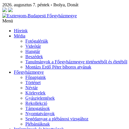
2026. augusztus 7. péntek
Ibolya, Donát
•
Menü
Híreink
Média
Fotógalériák
Videótár
Hangtár
Beszédek
Tanulmányok a Főegyházmegye történetéből és életéből
Montázs Erdő Péter bíboros atyának
Főegyházmegye
Főpapjaink
Történet
Névtár
Körlevelek
Gyászjelentések
Rekollekció
Támogatások
Nyomtatványok
Segédanyag a plébánosi vizsgához
Plébániáknak