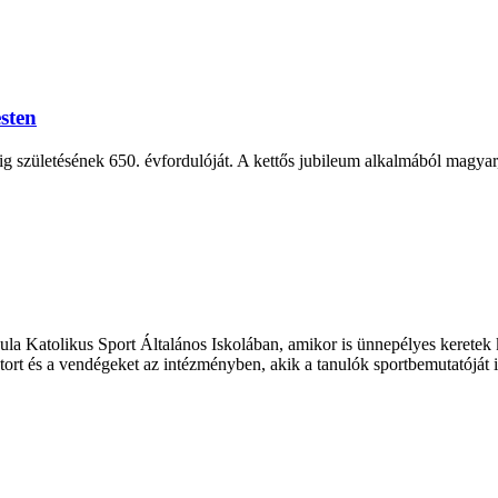
sten
 születésének 650. évfordulóját. A kettős jubileum alkalmából magyar, l
yula Katolikus Sport Általános Iskolában, amikor is ünnepélyes keretek
tort és a vendégeket az intézményben, akik a tanulók sportbemutatóját i