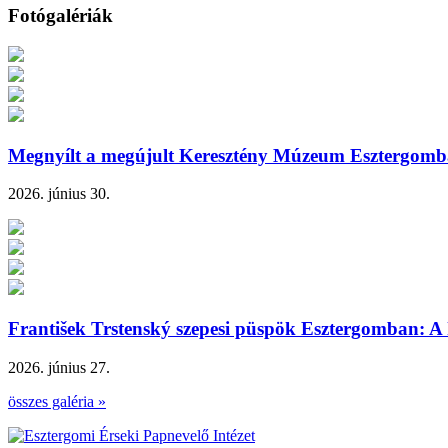
Fotógalériák
Megnyílt a megújult Keresztény Múzeum Esztergom
2026. június 30.
František Trstenský szepesi püspök Esztergomban: A 
2026. június 27.
összes galéria »