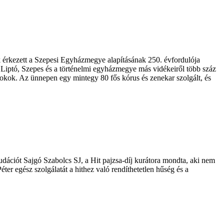
k érkezett a Szepesi Egyházmegye alapításának 250. évfordulója
Liptó, Szepes és a történelmi egyházmegye más vidékeiről több száz
ndokok. Az ünnepen egy mintegy 80 fős kórus és zenekar szolgált, és
audációt Sajgó Szabolcs SJ, a Hit pajzsa-díj kurátora mondta, aki nem
éter egész szolgálatát a hithez való rendíthetetlen hűség és a