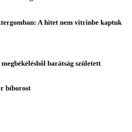
ztergomban: A hitet nem vitrinbe kaptuk
megbékélésből barátság született
er bíborost