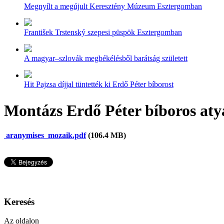
Megnyílt a megújult Keresztény Múzeum Esztergomban
František Trstenský szepesi püspök Esztergomban
A magyar–szlovák megbékélésből barátság született
Hit Pajzsa díjjal tüntették ki Erdő Péter bíborost
Montázs Erdő Péter bíboros at
aranymises_mozaik.pdf
(106.4 MB)
Keresés
Az oldalon