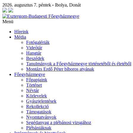
2026. augusztus 7. péntek
Ibolya, Donát
•
Menü
Híreink
Média
Fotógalériák
Videótár
Hangtár
Beszédek
Tanulmányok a Főegyházmegye történetéből és életéből
Montázs Erdő Péter bíboros atyának
Főegyházmegye
Főpapjaink
Történet
Névtár
Körlevelek
Gyászjelentések
Rekollekció
Támogatások
Nyomtatványok
Segédanyag a plébánosi vizsgához
Plébániáknak