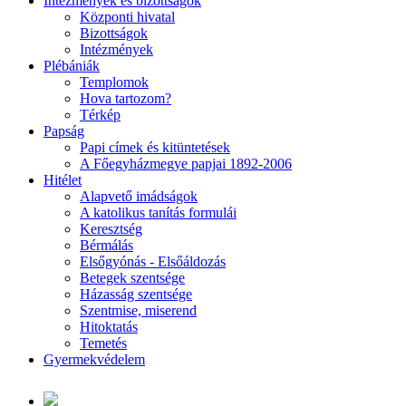
Intézmények és bizottságok
Központi hivatal
Bizottságok
Intézmények
Plébániák
Templomok
Hova tartozom?
Térkép
Papság
Papi címek és kitüntetések
A Főegyházmegye papjai 1892-2006
Hitélet
Alapvető imádságok
A katolikus tanítás formulái
Keresztség
Bérmálás
Elsőgyónás - Elsőáldozás
Betegek szentsége
Házasság szentsége
Szentmise, miserend
Hitoktatás
Temetés
Gyermekvédelem