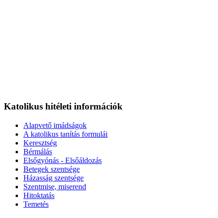
Katolikus hitéleti információk
Alapvető imádságok
A katolikus tanítás formulái
Keresztség
Bérmálás
Elsőgyónás - Elsőáldozás
Betegek szentsége
Házasság szentsége
Szentmise, miserend
Hitoktatás
Temetés