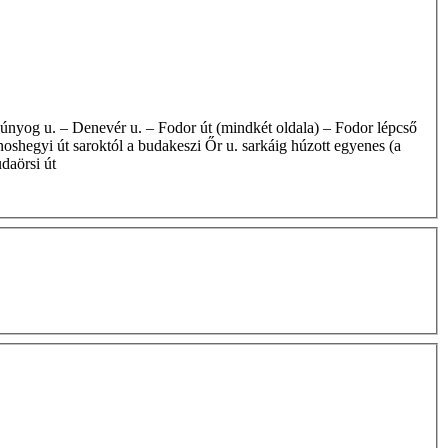
oshegyi út saroktól a budakeszi Őr u. sarkáig húzott egyenes (a
daörsi út