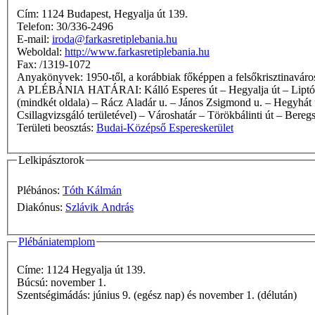
Cím: 1124 Budapest, Hegyalja út 139.
Telefon: 30/336-2496
E-mail:
iroda@farkasretiplebania.hu
Weboldal:
http://www.farkasretiplebania.hu
Fax: /1319-1072
Anyakönyvek: 1950-től, a korábbiak főképpen a felsőkriszti
A PLÉBÁNIA HATÁRAI: Kálló Esperes út – Hegyalja út – Liptó út – Németvölgyi út – Németvölgyi lépcső – Bürök u. – Tállya u. – Szúnyog u. – Denevér u. – Fodor út (mindkét oldala) – Fodor lépcső
(mindkét oldala) – Rácz Aladár u. – János Zsigmond u. – Hegyhát u
Csillagvizsgáló területével) – Városhatár – Törökbálinti út – Bere
Területi beosztás:
Budai-Középső Espereskerület
Lelkipásztorok
Plébános:
Tóth Kálmán
Diakónus:
Szlávik András
Plébániatemplom
Címe: 1124 Hegyalja út 139.
Búcsú: november 1.
Szentségimádás: június 9. (egész nap) és november 1. (délután)