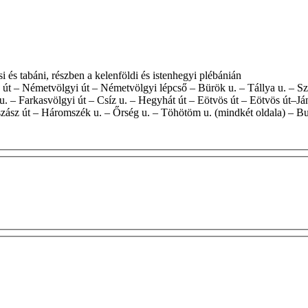
navárosi és tabáni, részben a kelenföldi és istenhegyi plébánián
. – Farkasvölgyi út – Csíz u. – Hegyhát út – Eötvös út – Eötvös út–Ján
gszász út – Háromszék u. – Őrség u. – Töhötöm u. (mindkét oldala) – Bu