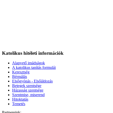
Katolikus hitéleti információk
Alapvető imádságok
A katolikus tanítás formulái
Keresztség
Bérmálás
Elsőgyónás - Elsőáldozás
Betegek szentsége
Házasság szentsége
Szentmise, miserend
Hitoktatás
Temetés
Partnereink: