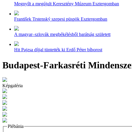
Megnyílt a megújult Keresztény Múzeum Esztergomban
František Trstenský szepesi püspök Esztergomban
A magyar–szlovák megbékélésből barátság született
Hit Pajzsa díjjal tüntették ki Erdő Péter bíborost
Budapest-Farkasréti Mindensze
Képgaléria
Plébánia