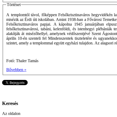
Történet
A templomtól távol, főképpen Felsőkrisztinaváros hegyvidékén l
misézik az Érdi úti iskolában. Amint 1938-ban a Fővárosi Temetkezés
Felsőkrisztinaváros papjai. A kápolna 1945 januárjában elpuszt
felsőkrisztinavárosi, tabáni, kelenföldi, és istenhegyi plébániák 
alakítják át misézőhellyé, amelynek védőszentjévé Szent Ágoston
április 10-én szenteli fel Mindenszentek tiszteletére és ugyanekko
szintet, amely a templommal együtt egyházi tulajdon. Az alagsori
Fotó: Thaler Tamás
Bővebben »
Keresés
Az oldalon