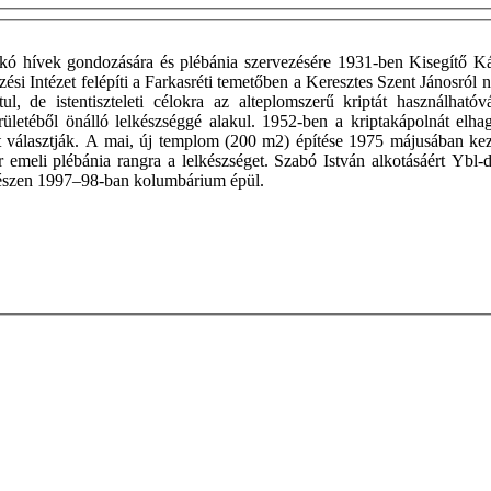
akó hívek gondozására és plébánia szervezésére 1931-ben Kisegítő K
i Intézet felépíti a Farkasréti temetőben a Keresztes Szent Jánosról ne
ul, de istentiszteleti célokra az alteplomszerű kriptát használható
területéből önálló lelkészséggé alakul. 1952-ben a kriptakápolnát elh
t választják. A mai, új templom (200 m2) építése 1975 májusában kezd
r emeli plébánia rangra a lelkészséget. Szabó István alkotásáért Ybl-
 részen 1997–98-ban kolumbárium épül.