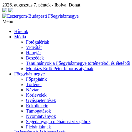
2026. augusztus 7. péntek
Ibolya, Donát
•
Menü
Híreink
Média
Fotógalériák
Videótár
Hangtár
Beszédek
Tanulmányok a Főegyházmegye történetéből és életéből
Montázs Erdő Péter bíboros atyának
Főegyházmegye
Főpapjaink
Történet
Névtár
Körlevelek
Gyászjelentések
Rekollekció
Támogatások
Nyomtatványok
Segédanyag a plébánosi vizsgához
Plébániáknak