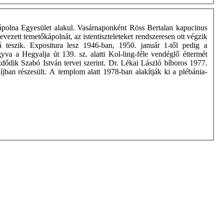
ápolna Egyesület alakul. Vasárnaponként Röss Bertalan kapucinus
vezett temetőkápolnát, az istentiszteleteket rendszeresen ott végzik
vá teszik. Expositura lesz 1946-ban, 1950. január 1-től pedig a
agyva a Hegyalja út 139. sz. alatti Kol-ling-féle vendéglő éttermét
ődik Szabó István tervei szerint. Dr. Lékai László bíboros 1977.
díjban részesült. A templom alatt 1978-ban alakítják ki a plébánia-