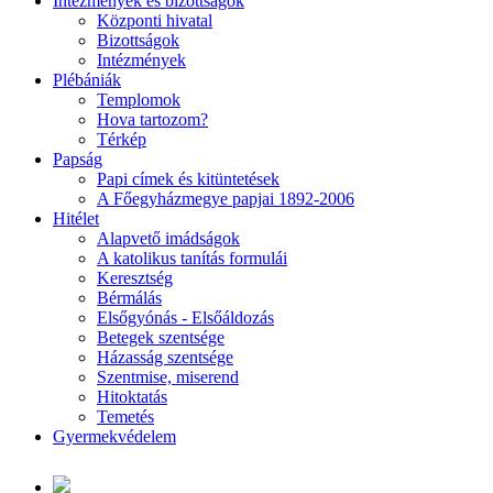
Intézmények és bizottságok
Központi hivatal
Bizottságok
Intézmények
Plébániák
Templomok
Hova tartozom?
Térkép
Papság
Papi címek és kitüntetések
A Főegyházmegye papjai 1892-2006
Hitélet
Alapvető imádságok
A katolikus tanítás formulái
Keresztség
Bérmálás
Elsőgyónás - Elsőáldozás
Betegek szentsége
Házasság szentsége
Szentmise, miserend
Hitoktatás
Temetés
Gyermekvédelem