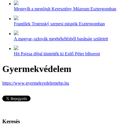
Megnyílt a megújult Keresztény Múzeum Esztergomban
František Trstenský szepesi püspök Esztergomban
A magyar–szlovák megbékélésből barátság született
Hit Pajzsa díjjal tüntették ki Erdő Péter bíborost
Gyermekvédelem
https://www.gyermekvedelemebp.hu
Keresés