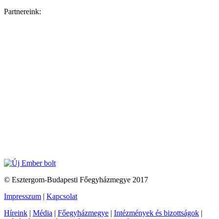
Partnereink:
© Esztergom-Budapesti Főegyházmegye 2017
Impresszum
|
Kapcsolat
Híreink
|
Média
|
Főegyházmegye
|
Intézmények és bizottságok
|