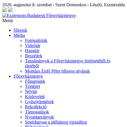
2026. augusztus 8. szombat
Szent Domonkos
László, Eszmeralda
•
•
Menü
Híreink
Média
Fotógalériák
Videótár
Hangtár
Beszédek
Tanulmányok a Főegyházmegye történetéből és
életéből
Montázs Erdő Péter bíboros atyának
Főegyházmegye
Főpapjaink
Történet
Névtár
Körlevelek
Gyászjelentések
Rekollekció
Támogatások
Nyomtatványok
Segédanyag a plébánosi vizsgához