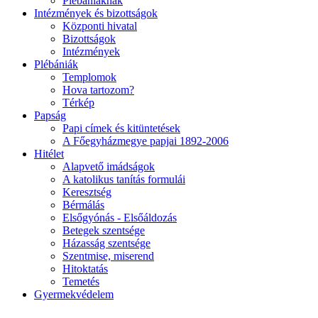
Plébániáknak
Intézmények és bizottságok
Központi hivatal
Bizottságok
Intézmények
Plébániák
Templomok
Hova tartozom?
Térkép
Papság
Papi címek és kitüntetések
A Főegyházmegye papjai 1892-2006
Hitélet
Alapvető imádságok
A katolikus tanítás formulái
Keresztség
Bérmálás
Elsőgyónás - Elsőáldozás
Betegek szentsége
Házasság szentsége
Szentmise, miserend
Hitoktatás
Temetés
Gyermekvédelem