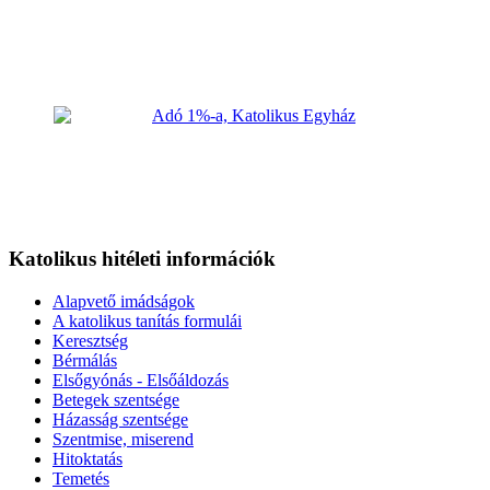
Katolikus hitéleti információk
Alapvető imádságok
A katolikus tanítás formulái
Keresztség
Bérmálás
Elsőgyónás - Elsőáldozás
Betegek szentsége
Házasság szentsége
Szentmise, miserend
Hitoktatás
Temetés