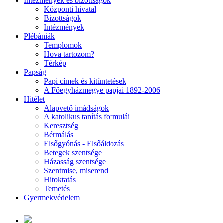
Intézmények és bizottságok
Központi hivatal
Bizottságok
Intézmények
Plébániák
Templomok
Hova tartozom?
Térkép
Papság
Papi címek és kitüntetések
A Főegyházmegye papjai 1892-2006
Hitélet
Alapvető imádságok
A katolikus tanítás formulái
Keresztség
Bérmálás
Elsőgyónás - Elsőáldozás
Betegek szentsége
Házasság szentsége
Szentmise, miserend
Hitoktatás
Temetés
Gyermekvédelem