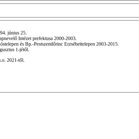
94. június 25.
pnevelő Intézet prefektusa 2000-2003.
lóstelepen és Bp.-Pestszentlőrinc Erzsébettelepen 2003-2015.
usztus 1-jétől.
.o. 2021-től.