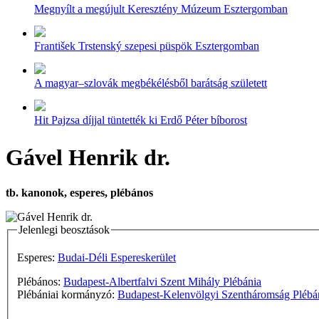
Megnyílt a megújult Keresztény Múzeum Esztergomban
František Trstenský szepesi püspök Esztergomban
A magyar–szlovák megbékélésből barátság született
Hit Pajzsa díjjal tüntették ki Erdő Péter bíborost
Gável Henrik dr.
tb. kanonok, esperes, plébános
Jelenlegi beosztások
Esperes:
Budai-Déli Espereskerület
Plébános:
Budapest-Albertfalvi Szent Mihály Plébánia
Plébániai kormányzó:
Budapest-Kelenvölgyi Szentháromság Plébá