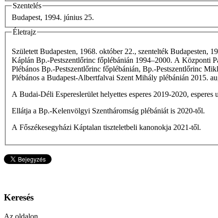
Szentelés
Budapest, 1994. június 25.
Életrajz
Született Budapesten, 1968. október 22., szentelték Budapesten, 19
Káplán Bp.-Pestszentlőrinc főplébánián 1994–2000. A Központi Pa
Plébános Bp.-Pestszentlőrinc főplébánián, Bp.-Pestszentlőrinc Mik
Plébános a Budapest-Albertfalvai Szent Mihály plébánián 2015. aug
A Budai-Déli Espereslerület helyettes esperes 2019-2020, esperes u
Ellátja a Bp.-Kelenvölgyi Szentháromság plébániát is 2020-től.
A Főszékesegyházi Káptalan tiszteletbeli kanonokja 2021-től.
Keresés
Az oldalon