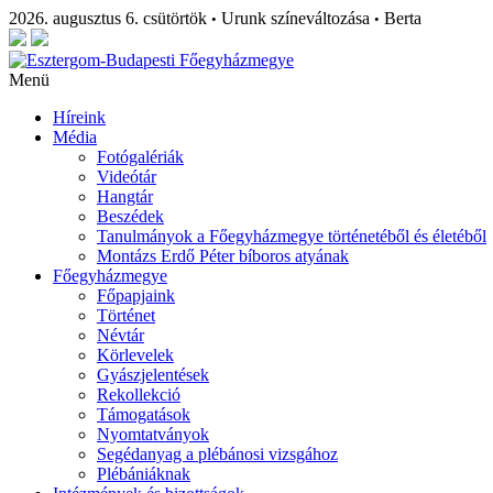
2026. augusztus 6. csütörtök
Urunk színeváltozása
Berta
•
•
Menü
Híreink
Média
Fotógalériák
Videótár
Hangtár
Beszédek
Tanulmányok a Főegyházmegye történetéből és életéből
Montázs Erdő Péter bíboros atyának
Főegyházmegye
Főpapjaink
Történet
Névtár
Körlevelek
Gyászjelentések
Rekollekció
Támogatások
Nyomtatványok
Segédanyag a plébánosi vizsgához
Plébániáknak