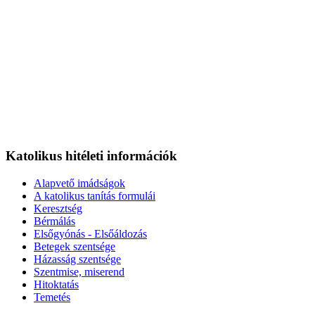
Katolikus hitéleti információk
Alapvető imádságok
A katolikus tanítás formulái
Keresztség
Bérmálás
Elsőgyónás - Elsőáldozás
Betegek szentsége
Házasság szentsége
Szentmise, miserend
Hitoktatás
Temetés