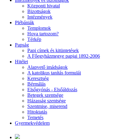
Intézmények és bizottságok
Központi hivatal
Bizottságok
Intézmények
Plébániák
Templomok
Hova tartozom?
Térkép
Papság
Papi címek és kitüntetések
A Főegyházmegye papjai 1892-2006
Hitélet
Alapvető imádságok
A katolikus tanítás formulái
Keresztség
Bérmálás
Elsőgyónás - Elsőáldozás
Betegek szentsége
Házasság szentsége
Szentmise, miserend
Hitoktatás
Temetés
Gyermekvédelem