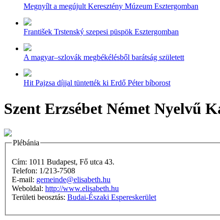
Megnyílt a megújult Keresztény Múzeum Esztergomban
František Trstenský szepesi püspök Esztergomban
A magyar–szlovák megbékélésből barátság született
Hit Pajzsa díjjal tüntették ki Erdő Péter bíborost
Szent Erzsébet Német Nyelvű Ka
Plébánia
Cím: 1011 Budapest, Fő utca 43.
Telefon: 1/213-7508
E-mail:
gemeinde@elisabeth.hu
Weboldal:
http://www.elisabeth.hu
Területi beosztás:
Budai-Északi Espereskerület