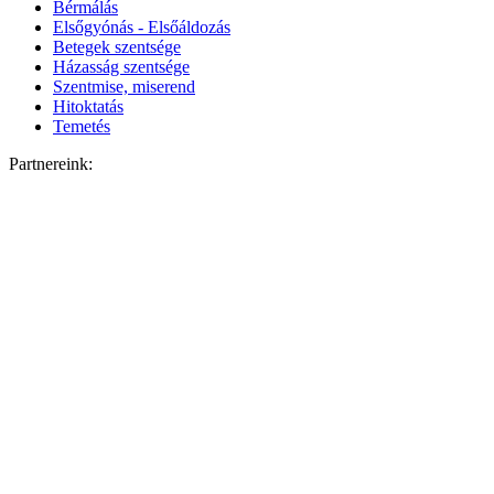
Bérmálás
Elsőgyónás - Elsőáldozás
Betegek szentsége
Házasság szentsége
Szentmise, miserend
Hitoktatás
Temetés
Partnereink: