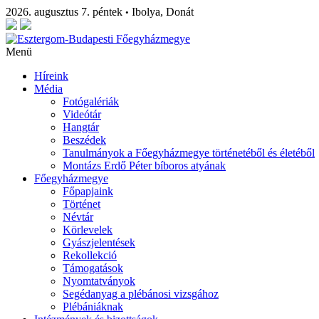
2026. augusztus 7. péntek
Ibolya, Donát
•
Menü
Híreink
Média
Fotógalériák
Videótár
Hangtár
Beszédek
Tanulmányok a Főegyházmegye történetéből és életéből
Montázs Erdő Péter bíboros atyának
Főegyházmegye
Főpapjaink
Történet
Névtár
Körlevelek
Gyászjelentések
Rekollekció
Támogatások
Nyomtatványok
Segédanyag a plébánosi vizsgához
Plébániáknak