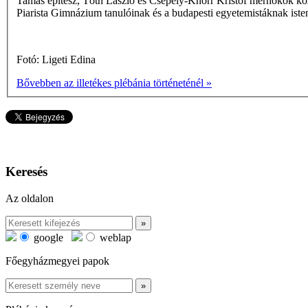
Tamás építész, Tóth László és Csepely-Knorr Kristóf mérnökök közre
Piarista Gimnázium tanulóinak és a budapesti egyetemistáknak istent
Fotó: Ligeti Edina
Bővebben az illetékes plébánia történeténél »
Keresés
Az oldalon
google
weblap
Főegyházmegyei papok