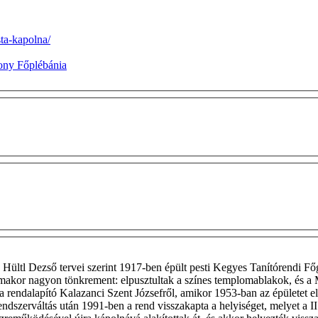
sta-kapolna/
ony Főplébánia
 dr. Hültl Dezső tervei szerint 1917-ben épült pesti Kegyes Tanítórend
romakor nagyon tönkrement: elpusztultak a színes templomablakok, és 
a rendalapító Kalazanci Szent Józsefről, amikor 1953-ban az épületet elv
zerváltás után 1991-ben a rend visszakapta a helyiséget, melyet a II. 