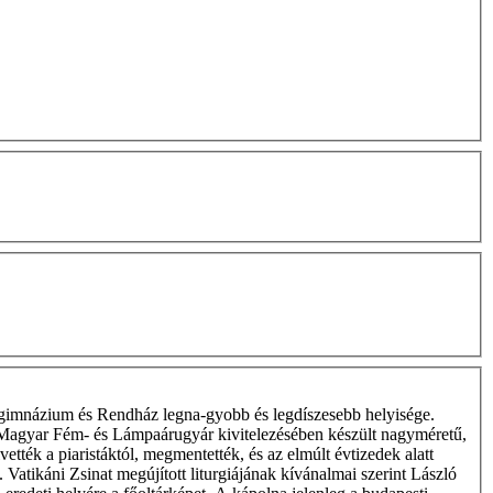
i Főgimnázium és Rendház legna-gyobb és legdíszesebb helyisége.
a Magyar Fém- és Lámpaárugyár kivitelezésében készült nagyméretű,
ették a piaristáktól, megmentették, és az elmúlt évtizedek alatt
Vatikáni Zsinat megújított liturgiájának kívánalmai szerint László