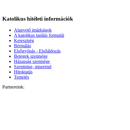
Katolikus hitéleti információk
Alapvető imádságok
A katolikus tanítás formulái
Keresztség
Bérmálás
Elsőgyónás - Elsőáldozás
Betegek szentsége
Házasság szentsége
Szentmise, miserend
Hitoktatás
Temetés
Partnereink: