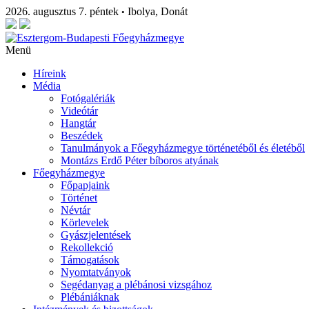
2026. augusztus 7. péntek
Ibolya, Donát
•
Menü
Híreink
Média
Fotógalériák
Videótár
Hangtár
Beszédek
Tanulmányok a Főegyházmegye történetéből és életéből
Montázs Erdő Péter bíboros atyának
Főegyházmegye
Főpapjaink
Történet
Névtár
Körlevelek
Gyászjelentések
Rekollekció
Támogatások
Nyomtatványok
Segédanyag a plébánosi vizsgához
Plébániáknak