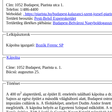
Cím: 1052 Budapest, Piarista utca 1.
Telefon: 1/486-4400
Weboldal:
, https://piarista.hu/budapest-kalazanci-szent-jozsef-piari
Területi beosztás:
Pesti-Belső Espereskerület
Területileg illetékes plébánia:
Budapest-Belvárosi Nagyboldogassz
Lelkipásztorok
Kápolna igazgató:
Bozók Ferenc SP
Kápolna
Címe: 1052 Budapest, Piarista u. 1.
Búcsú: augusztus 25.
Történet
2
A 400 m
alapterületű, az épület II. emeletén található kápolna a
Sajnos az egész épület a második világháború alatt, Budapest ost
impozáns csillárok is. A főoltárképet, amelyet Dudits Andor festett 
megőrizték. A kápolna helyén az Egyetemi Színpad működött. A rends