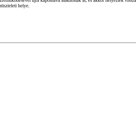
működésével újra kápolnává alakítottak át, és akkor helyezték vissza e
iszteleti helye.