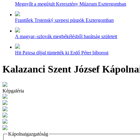
Megnyílt a megújult Keresztény Múzeum Esztergomban
František Trstenský szepesi püspök Esztergomban
A magyar–szlovák megbékélésből barátság született
Hit Pajzsa díjjal tüntették ki Erdő Péter bíborost
Kalazanci Szent József Kápolnai
Képgaléria
Kápolnaigazgatóság