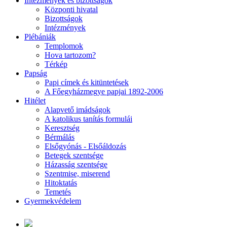
Intézmények és bizottságok
Központi hivatal
Bizottságok
Intézmények
Plébániák
Templomok
Hova tartozom?
Térkép
Papság
Papi címek és kitüntetések
A Főegyházmegye papjai 1892-2006
Hitélet
Alapvető imádságok
A katolikus tanítás formulái
Keresztség
Bérmálás
Elsőgyónás - Elsőáldozás
Betegek szentsége
Házasság szentsége
Szentmise, miserend
Hitoktatás
Temetés
Gyermekvédelem