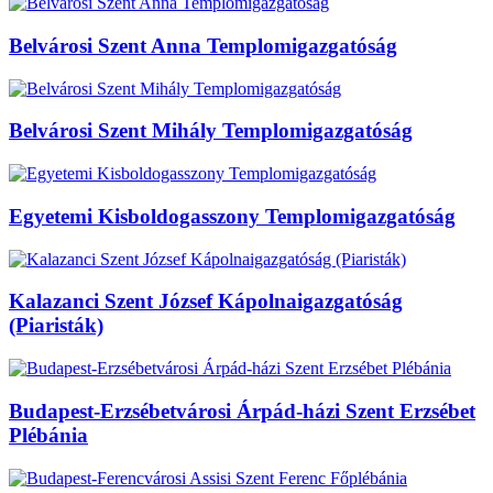
Belvárosi Szent Anna Templomigazgatóság
Belvárosi Szent Mihály Templomigazgatóság
Egyetemi Kisboldogasszony Templomigazgatóság
Kalazanci Szent József Kápolnaigazgatóság
(Piaristák)
Budapest-Erzsébetvárosi Árpád-házi Szent Erzsébet
Plébánia