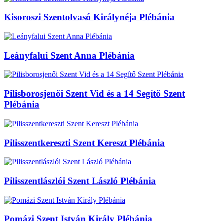
Kisoroszi Szentolvasó Királynéja Plébánia
Leányfalui Szent Anna Plébánia
Pilisborosjenői Szent Vid és a 14 Segítő Szent
Plébánia
Pilisszentkereszti Szent Kereszt Plébánia
Pilisszentlászlói Szent László Plébánia
Pomázi Szent István Király Plébánia