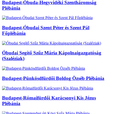
Budapest-Óbuda-Hegyvidéki Szentháromság
Plébánia
Budapest-Óbudai Szent Péter és Szent Pál
Főplébánia
Óbudai Segítő Szűz Mária Kápolnaigazgatóság
(Szaléziak)
Budapest-Pünkösdfürdői Boldog Özséb Plébánia
Budapest-Rómaifürdői Karácsonyi Kis Jézus
Plébánia