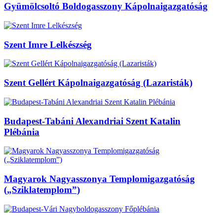
Gyümölcsoltó Boldogasszony Kápolnaigazgatóság
Szent Imre Lelkészség
Szent Gellért Kápolnaigazgatóság (Lazaristák)
Budapest-Tabáni Alexandriai Szent Katalin
Plébánia
Magyarok Nagyasszonya Templomigazgatóság
(„Sziklatemplom”)