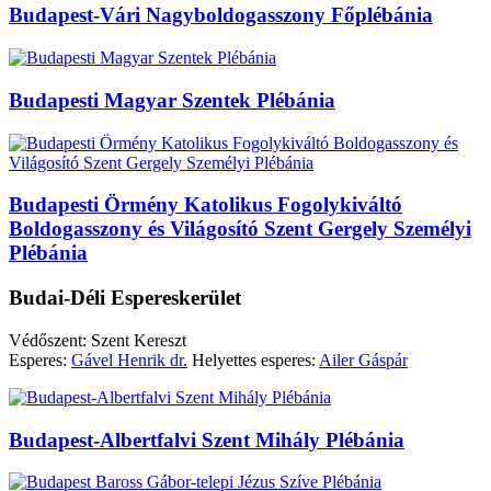
Budapest-Vári Nagyboldogasszony Főplébánia
Budapesti Magyar Szentek Plébánia
Budapesti Örmény Katolikus Fogolykiváltó
Boldogasszony és Világosító Szent Gergely Személyi
Plébánia
Budai-Déli Espereskerület
Védőszent: Szent Kereszt
Esperes:
Gável Henrik dr.
Helyettes esperes:
Ailer Gáspár
Budapest-Albertfalvi Szent Mihály Plébánia