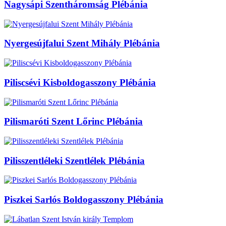
Nagysápi Szentháromság Plébánia
Nyergesújfalui Szent Mihály Plébánia
Piliscsévi Kisboldogasszony Plébánia
Pilismaróti Szent Lőrinc Plébánia
Pilisszentléleki Szentlélek Plébánia
Piszkei Sarlós Boldogasszony Plébánia