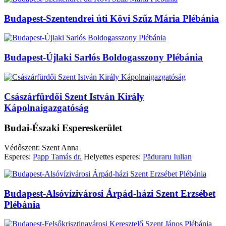
Budapest-Szentendrei úti Kövi Szűz Mária Plébánia
Budapest-Újlaki Sarlós Boldogasszony Plébánia
Császárfürdői Szent István Király
Kápolnaigazgatóság
Budai-Északi Espereskerület
Védőszent: Szent Anna
Esperes:
Papp Tamás dr.
Helyettes esperes:
Păduraru Iulian
Budapest-Alsóvízivárosi Árpád-házi Szent Erzsébet
Plébánia