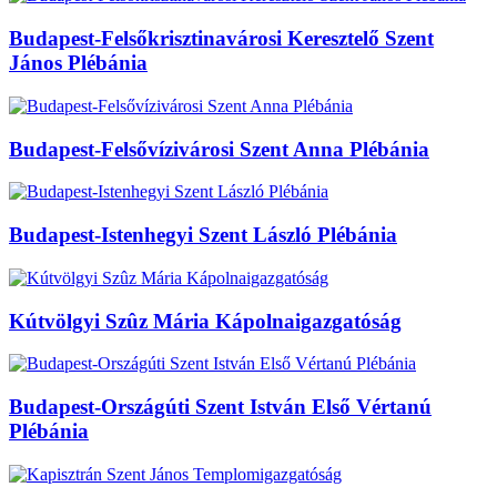
Budapest-Felsőkrisztinavárosi Keresztelő Szent
János Plébánia
Budapest-Felsővízivárosi Szent Anna Plébánia
Budapest-Istenhegyi Szent László Plébánia
Kútvölgyi Szûz Mária Kápolnaigazgatóság
Budapest-Országúti Szent István Első Vértanú
Plébánia