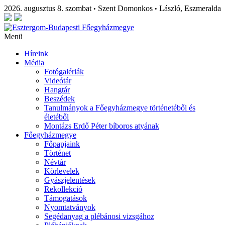
2026. augusztus 8. szombat
Szent Domonkos
László, Eszmeralda
•
•
Menü
Híreink
Média
Fotógalériák
Videótár
Hangtár
Beszédek
Tanulmányok a Főegyházmegye történetéből és
életéből
Montázs Erdő Péter bíboros atyának
Főegyházmegye
Főpapjaink
Történet
Névtár
Körlevelek
Gyászjelentések
Rekollekció
Támogatások
Nyomtatványok
Segédanyag a plébánosi vizsgához