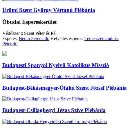
Ürömi Szent György Vértanú Plébánia
Óbudai Espereskerület
Védőszent: Szent Péter és Pál
Esperes:
Beran Ferenc dr.
Helyettes esperes:
Temesszentandrási
Péter dr.
Budapesti Spanyol Nyelvű Katolikus Misszió
Budapest-Békásmegyer-Ófalui Szent József Plébánia
Budapest-Csillaghegyi Jézus Szíve Plébánia