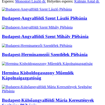
Esperes:
Monostori László dr.
Helyettes esperes:
Kálmán Antal dr.
Budapest-Angyalföldi Szent László Plébánia
Budapest-Angyalföldi Szent Mihály Plébánia
Budapest-Herminamezői Szentlélek Plébánia
Hermina Kisboldogasszony Műemlék
Kápolnaigazgatóság
Budapest-Külsőangyalföldi Mária Keresztények