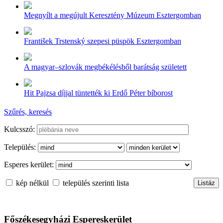
Megnyílt a megújult Keresztény Múzeum Esztergomban
František Trstenský szepesi püspök Esztergomban
A magyar–szlovák megbékélésből barátság született
Hit Pajzsa díjjal tüntették ki Erdő Péter bíborost
Szűrés, keresés
Kulcsszó:
Település:
Esperes kerület:
kép nélkül
település szerinti lista
Főszékesegyházi Espereskerület