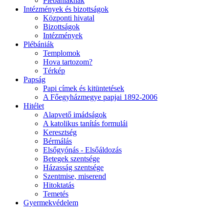
Plébániáknak
Intézmények és bizottságok
Központi hivatal
Bizottságok
Intézmények
Plébániák
Templomok
Hova tartozom?
Térkép
Papság
Papi címek és kitüntetések
A Főegyházmegye papjai 1892-2006
Hitélet
Alapvető imádságok
A katolikus tanítás formulái
Keresztség
Bérmálás
Elsőgyónás - Elsőáldozás
Betegek szentsége
Házasság szentsége
Szentmise, miserend
Hitoktatás
Temetés
Gyermekvédelem