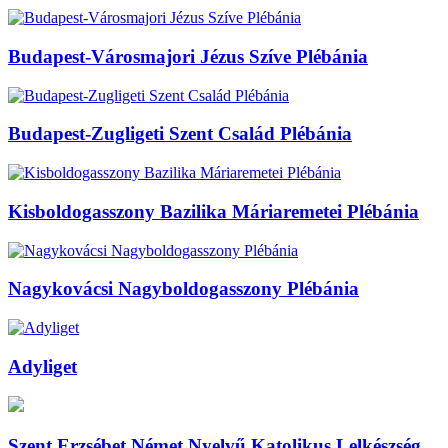
Budapest-Városmajori Jézus Szíve Plébánia
Budapest-Zugligeti Szent Család Plébánia
Kisboldogasszony Bazilika Máriaremetei Plébánia
Nagykovácsi Nagyboldogasszony Plébánia
Adyliget
Szent Erzsébet Német Nyelvű Katolikus Lelkészség