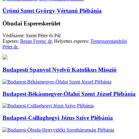
Ürömi Szent György Vértanú Plébánia
Óbudai Espereskerület
Védőszent: Szent Péter és Pál
Esperes:
Beran Ferenc dr.
Helyettes esperes:
Temesszentandrási
Péter dr.
Budapesti Spanyol Nyelvű Katolikus Misszió
Budapest-Békásmegyer-Ófalui Szent József Plébánia
Budapest-Csillaghegyi Jézus Szíve Plébánia