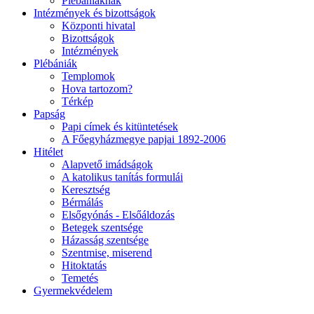
Plébániáknak
Intézmények és bizottságok
Központi hivatal
Bizottságok
Intézmények
Plébániák
Templomok
Hova tartozom?
Térkép
Papság
Papi címek és kitüntetések
A Főegyházmegye papjai 1892-2006
Hitélet
Alapvető imádságok
A katolikus tanítás formulái
Keresztség
Bérmálás
Elsőgyónás - Elsőáldozás
Betegek szentsége
Házasság szentsége
Szentmise, miserend
Hitoktatás
Temetés
Gyermekvédelem