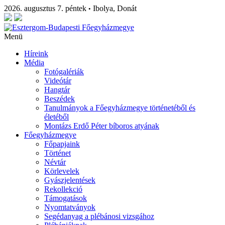
2026. augusztus 7. péntek
Ibolya, Donát
•
Menü
Híreink
Média
Fotógalériák
Videótár
Hangtár
Beszédek
Tanulmányok a Főegyházmegye történetéből és
életéből
Montázs Erdő Péter bíboros atyának
Főegyházmegye
Főpapjaink
Történet
Névtár
Körlevelek
Gyászjelentések
Rekollekció
Támogatások
Nyomtatványok
Segédanyag a plébánosi vizsgához