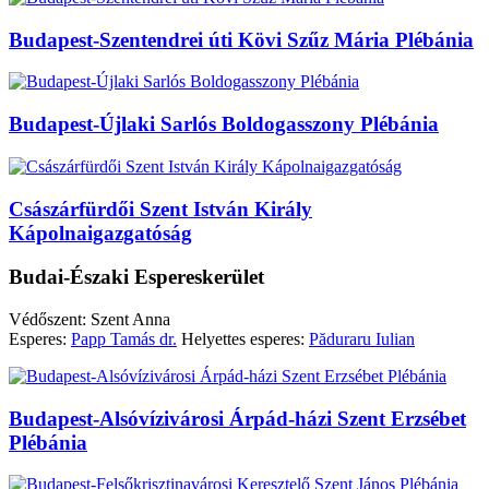
Budapest-Szentendrei úti Kövi Szűz Mária Plébánia
Budapest-Újlaki Sarlós Boldogasszony Plébánia
Császárfürdői Szent István Király
Kápolnaigazgatóság
Budai-Északi Espereskerület
Védőszent: Szent Anna
Esperes:
Papp Tamás dr.
Helyettes esperes:
Păduraru Iulian
Budapest-Alsóvízivárosi Árpád-házi Szent Erzsébet
Plébánia