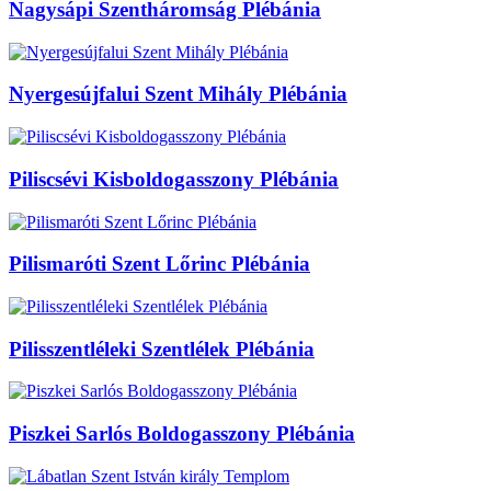
Nagysápi Szentháromság Plébánia
Nyergesújfalui Szent Mihály Plébánia
Piliscsévi Kisboldogasszony Plébánia
Pilismaróti Szent Lőrinc Plébánia
Pilisszentléleki Szentlélek Plébánia
Piszkei Sarlós Boldogasszony Plébánia