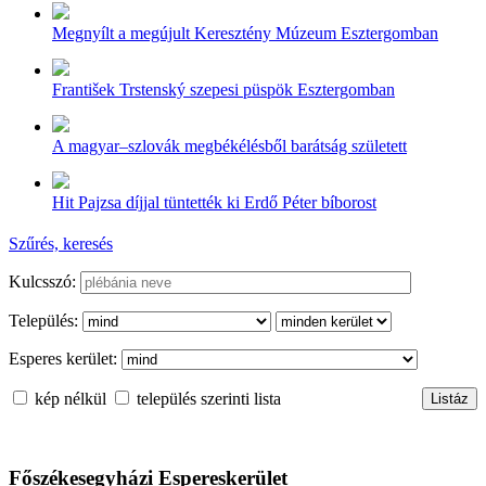
Megnyílt a megújult Keresztény Múzeum Esztergomban
František Trstenský szepesi püspök Esztergomban
A magyar–szlovák megbékélésből barátság született
Hit Pajzsa díjjal tüntették ki Erdő Péter bíborost
Szűrés, keresés
Kulcsszó:
Település:
Esperes kerület:
kép nélkül
település szerinti lista
Főszékesegyházi Espereskerület