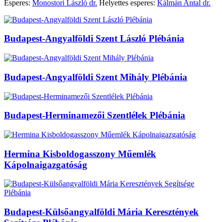
Esperes:
Monostori László dr.
Helyettes esperes:
Kálmán Antal dr.
Budapest-Angyalföldi Szent László Plébánia
Budapest-Angyalföldi Szent Mihály Plébánia
Budapest-Herminamezői Szentlélek Plébánia
Hermina Kisboldogasszony Műemlék
Kápolnaigazgatóság
Budapest-Külsőangyalföldi Mária Keresztények