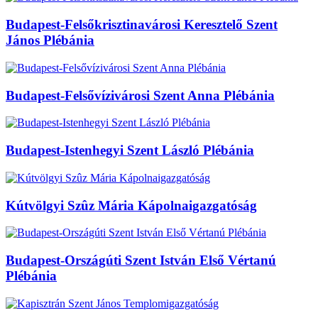
Budapest-Felsőkrisztinavárosi Keresztelő Szent
János Plébánia
Budapest-Felsővízivárosi Szent Anna Plébánia
Budapest-Istenhegyi Szent László Plébánia
Kútvölgyi Szûz Mária Kápolnaigazgatóság
Budapest-Országúti Szent István Első Vértanú
Plébánia