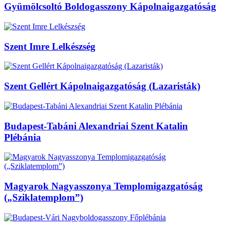
Gyümölcsoltó Boldogasszony Kápolnaigazgatóság
Szent Imre Lelkészség
Szent Gellért Kápolnaigazgatóság (Lazaristák)
Budapest-Tabáni Alexandriai Szent Katalin
Plébánia
Magyarok Nagyasszonya Templomigazgatóság
(„Sziklatemplom”)