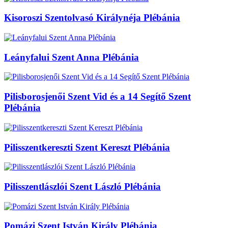
Kisoroszi Szentolvasó Királynéja Plébánia
Leányfalui Szent Anna Plébánia
Pilisborosjenői Szent Vid és a 14 Segítő Szent
Plébánia
Pilisszentkereszti Szent Kereszt Plébánia
Pilisszentlászlói Szent László Plébánia
Pomázi Szent István Király Plébánia