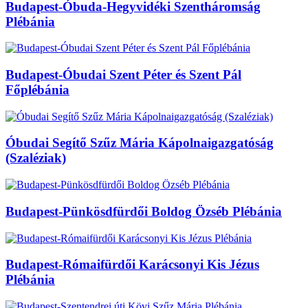
Budapest-Óbuda-Hegyvidéki Szentháromság
Plébánia
Budapest-Óbudai Szent Péter és Szent Pál
Főplébánia
Óbudai Segítő Szűz Mária Kápolnaigazgatóság
(Szaléziak)
Budapest-Pünkösdfürdői Boldog Özséb Plébánia
Budapest-Rómaifürdői Karácsonyi Kis Jézus
Plébánia