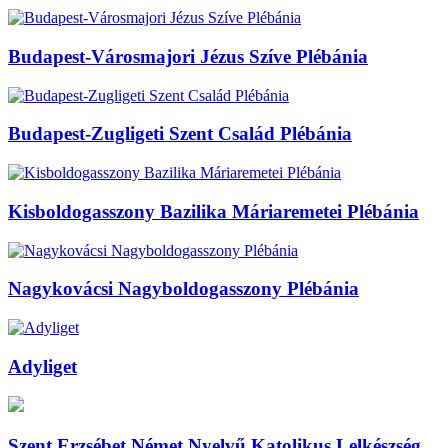
Budapest-Városmajori Jézus Szíve Plébánia
Budapest-Zugligeti Szent Család Plébánia
Kisboldogasszony Bazilika Máriaremetei Plébánia
Nagykovácsi Nagyboldogasszony Plébánia
Adyliget
Szent Erzsébet Német Nyelvű Katolikus Lelkészség