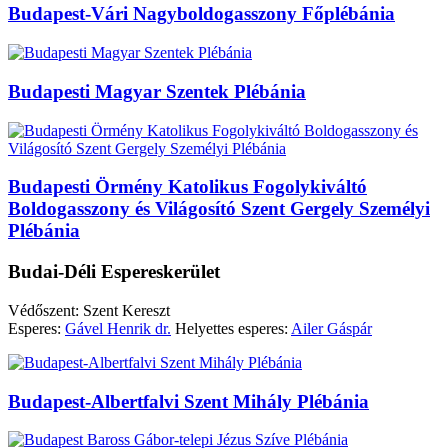
Budapest-Vári Nagyboldogasszony Főplébánia
Budapesti Magyar Szentek Plébánia
Budapesti Örmény Katolikus Fogolykiváltó
Boldogasszony és Világosító Szent Gergely Személyi
Plébánia
Budai-Déli Espereskerület
Védőszent: Szent Kereszt
Esperes:
Gável Henrik dr.
Helyettes esperes:
Ailer Gáspár
Budapest-Albertfalvi Szent Mihály Plébánia