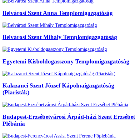
Belvárosi Szent Anna Templomigazgatóság
Belvárosi Szent Mihály Templomigazgatóság
Egyetemi Kisboldogasszony Templomigazgatóság
Kalazanci Szent József Kápolnaigazgatóság
(Piaristák)
Budapest-Erzsébetvárosi Árpád-házi Szent Erzsébet
Plébánia