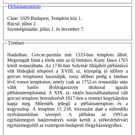
Plébániatemplom
Címe: 1029 Budapest, Templom köz 1.
Búcsú: július 2.
Szentségimádás: július 1. és december 7.
Történet
Határában, Gercse-pusztán már 1333-ban templom állott.
Megrongált falait a török után az új birtokos, Kurtz János 1703
körül restauráltatta. Az 1736-ban Solymár filiájából plébániává
vált Hidegkút telepesei a XVIII. sz. közepéig jó idôben a
gercsei templomot használják, rossz idôben pedig a faluban
lévô romos templomot, amely csak az 1752-es restaurálás után
válik Sarlós Boldogasszony titulussal igazán
plébániatemplommá. A XIX. sz. elején használhatatlanná vált
gercsei templom berendezését 1817-ben a remetei kegykápolna
kapja meg. Műemlék jellegű a plébániatemplom és a
kegyoszlop. A templom 15 218. törzsszám alatt a műemléki
nyilvántartásban szerepel. A plébánia az 1993-as
egyházmegyei határrendezés során került a székesfehérvári
egyházmegyétől az esztergom-budapesti főegyházmegyéhez.