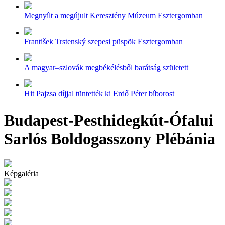
Megnyílt a megújult Keresztény Múzeum Esztergomban
František Trstenský szepesi püspök Esztergomban
A magyar–szlovák megbékélésből barátság született
Hit Pajzsa díjjal tüntették ki Erdő Péter bíborost
Budapest-Pesthidegkút-Ófalui
Sarlós Boldogasszony Plébánia
Képgaléria