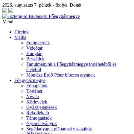
2026. augusztus 7. péntek
Ibolya, Donát
•
Menü
Híreink
Média
Fotógalériák
Videótár
Hangtár
Beszédek
Tanulmányok a Főegyházmegye történetéből és
életéből
Montázs Erdő Péter bíboros atyának
Főegyházmegye
Főpapjaink
Történet
Névtár
Körlevelek
Gyászjelentések
Rekollekció
Támogatások
Nyomtatványok
Segédanyag a plébánosi vizsgához