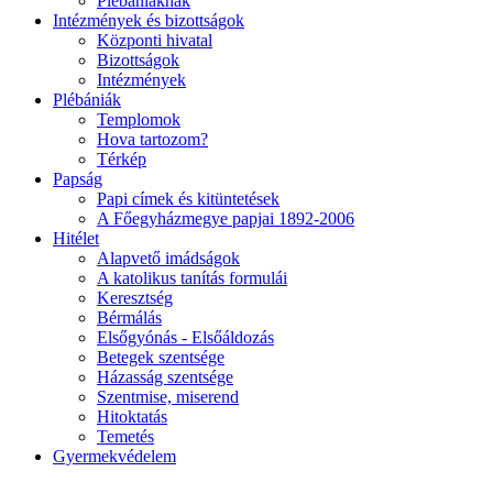
Plébániáknak
Intézmények és bizottságok
Központi hivatal
Bizottságok
Intézmények
Plébániák
Templomok
Hova tartozom?
Térkép
Papság
Papi címek és kitüntetések
A Főegyházmegye papjai 1892-2006
Hitélet
Alapvető imádságok
A katolikus tanítás formulái
Keresztség
Bérmálás
Elsőgyónás - Elsőáldozás
Betegek szentsége
Házasság szentsége
Szentmise, miserend
Hitoktatás
Temetés
Gyermekvédelem