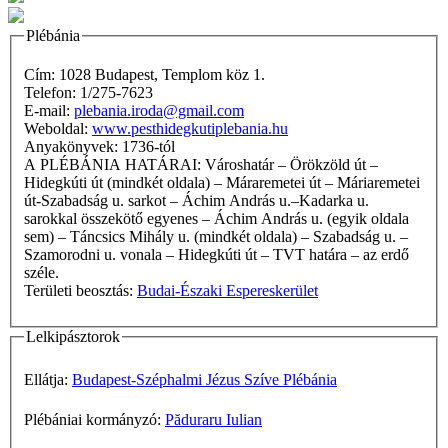
Plébánia
Cím: 1028 Budapest, Templom köz 1.
Telefon: 1/275-7623
E-mail:
plebania.iroda@gmail.com
Weboldal:
www.pesthidegkutiplebania.hu
Anyakönyvek: 1736-tól
A PLÉBÁNIA HATÁRAI: Városhatár – Örökzöld út –
Hidegkúti út (mindkét oldala) – Máraremetei út – Máriaremetei
út-Szabadság u. sarkot – Áchim András u.–Kadarka u.
sarokkal összekötő egyenes – Áchim András u. (egyik oldala
sem) – Táncsics Mihály u. (mindkét oldala) – Szabadság u. –
Szamorodni u. vonala – Hidegkúti út – TVT határa – az erdő
széle.
Területi beosztás:
Budai-Északi Espereskerület
Lelkipásztorok
Ellátja:
Budapest-Széphalmi Jézus Szíve Plébánia
Plébániai kormányzó:
Păduraru Iulian