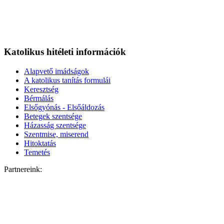
Katolikus hitéleti információk
Alapvető imádságok
A katolikus tanítás formulái
Keresztség
Bérmálás
Elsőgyónás - Elsőáldozás
Betegek szentsége
Házasság szentsége
Szentmise, miserend
Hitoktatás
Temetés
Partnereink: