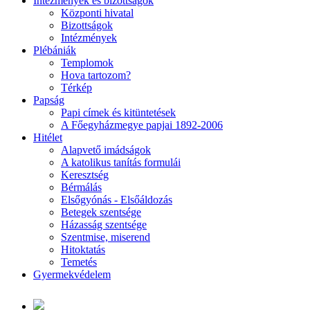
Intézmények és bizottságok
Központi hivatal
Bizottságok
Intézmények
Plébániák
Templomok
Hova tartozom?
Térkép
Papság
Papi címek és kitüntetések
A Főegyházmegye papjai 1892-2006
Hitélet
Alapvető imádságok
A katolikus tanítás formulái
Keresztség
Bérmálás
Elsőgyónás - Elsőáldozás
Betegek szentsége
Házasság szentsége
Szentmise, miserend
Hitoktatás
Temetés
Gyermekvédelem