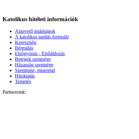
Katolikus hitéleti információk
Alapvető imádságok
A katolikus tanítás formulái
Keresztség
Bérmálás
Elsőgyónás - Elsőáldozás
Betegek szentsége
Házasság szentsége
Szentmise, miserend
Hitoktatás
Temetés
Partnereink: