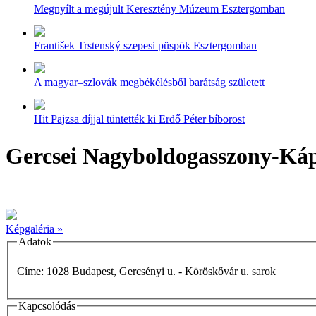
Megnyílt a megújult Keresztény Múzeum Esztergomban
František Trstenský szepesi püspök Esztergomban
A magyar–szlovák megbékélésből barátság született
Hit Pajzsa díjjal tüntették ki Erdő Péter bíborost
Gercsei Nagyboldogasszony-Ká
Képgaléria »
Adatok
Címe: 1028 Budapest, Gercsényi u. - Köröskővár u. sarok
Kapcsolódás