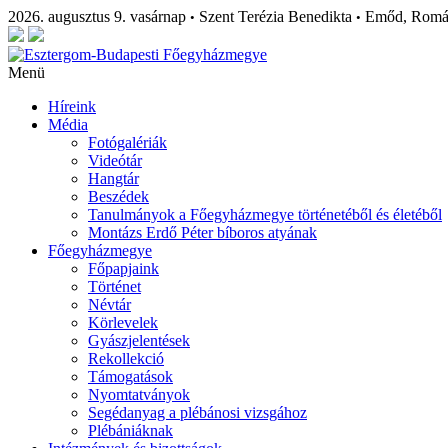
2026. augusztus 9. vasárnap
Szent Terézia Benedikta
Emőd, Rom
•
•
Menü
Híreink
Média
Fotógalériák
Videótár
Hangtár
Beszédek
Tanulmányok a Főegyházmegye történetéből és életéből
Montázs Erdő Péter bíboros atyának
Főegyházmegye
Főpapjaink
Történet
Névtár
Körlevelek
Gyászjelentések
Rekollekció
Támogatások
Nyomtatványok
Segédanyag a plébánosi vizsgához
Plébániáknak