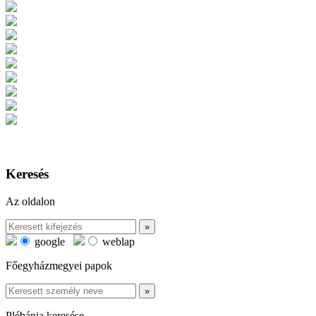
Keresés
Az oldalon
google
weblap
Főegyházmegyei papok
Plébánia keresése