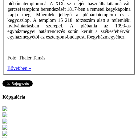
plébániatemplommá. A XIX. sz. elején használhatatlanná vált
gercsei templom berendezését 1817-ben a remetei kegykápolna
kapja meg. Műemlék jellegű a plébániatemplom és a
kegyoszlop. A templom 15 218. törzsszám alatt a műemléki
nyilvántartásban szerepel. A plébánia az 1993-as
egyházmegyei határrendezés során került a székesfehérvári
egyházmegyétől az esztergom-budapesti főegyházmegyéhez.
Fotó: Thaler Tamás
Bővebben »
Képgaléria