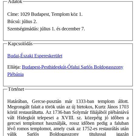
Adatok
Címe: 1029 Budapest, Templom köz 1.
Búcsú: július 2.
Szentségimádás: július 1. és december 7.
Kapcsolódás
Budai-Északi Espereskerület
Ellátja:
Budapest-Pesthidegkút-Ófalui Sarlós Boldogasszony
Plébánia
Történet
Határában, Gercse-pusztán már 1333-ban templom állott.
Megrongált falait a török után az új birtokos, Kurtz János 1703
körül restauráltatta. Az 1736-ban Solymár filiájából plébániává
vált Hidegkút telepesei a XVIII. sz. közepéig jó idôben a
gercsei templomot használják, rossz idôben pedig a faluban
lévô romos templomot, amely csak az 1752-es restaurálás után
válik Sarlós Boldogasszony titulussal igazán