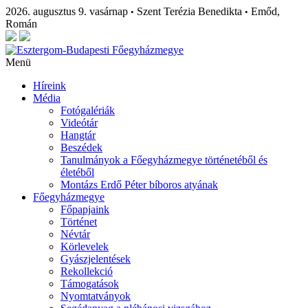
2026. augusztus 9. vasárnap
Szent Terézia Benedikta
Emőd,
•
•
Román
Menü
Híreink
Média
Fotógalériák
Videótár
Hangtár
Beszédek
Tanulmányok a Főegyházmegye történetéből és
életéből
Montázs Erdő Péter bíboros atyának
Főegyházmegye
Főpapjaink
Történet
Névtár
Körlevelek
Gyászjelentések
Rekollekció
Támogatások
Nyomtatványok