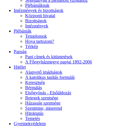
Segédanyag a plébánosi vizsgához
Plébániáknak
Intézmények és bizottságok
Központi hivatal
Bizottságok
Intézmények
Plébániák
Templomok
Hova tartozom?
Térkép
Papság
Papi címek és kitüntetések
A Főegyházmegye papjai 1892-2006
Hitélet
Alapvető imádságok
A katolikus tanítás formulái
Keresztség
Bérmálás
Elsőgyónás - Elsőáldozás
Betegek szentsége
Házasság szentsége
Szentmise, miserend
Hitoktatás
Temetés
Gyermekvédelem