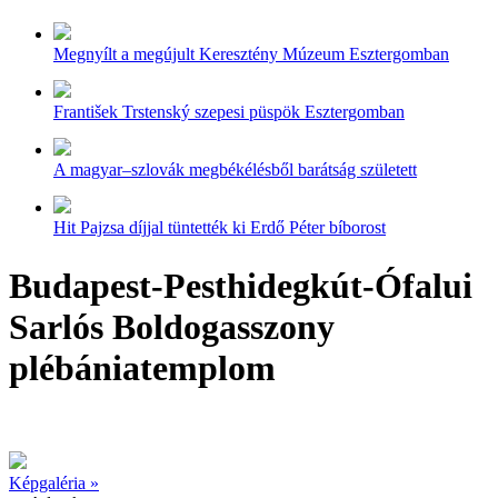
Megnyílt a megújult Keresztény Múzeum Esztergomban
František Trstenský szepesi püspök Esztergomban
A magyar–szlovák megbékélésből barátság született
Hit Pajzsa díjjal tüntették ki Erdő Péter bíborost
Budapest-Pesthidegkút-Ófalui
Sarlós Boldogasszony
plébániatemplom
Képgaléria »