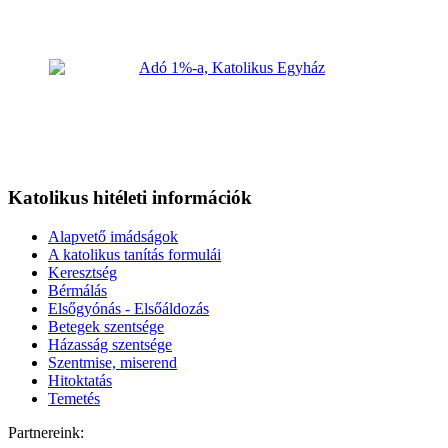
Katolikus hitéleti információk
Alapvető imádságok
A katolikus tanítás formulái
Keresztség
Bérmálás
Elsőgyónás - Elsőáldozás
Betegek szentsége
Házasság szentsége
Szentmise, miserend
Hitoktatás
Temetés
Partnereink: