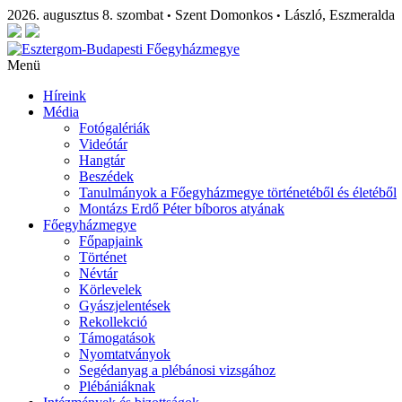
2026. augusztus 8. szombat
Szent Domonkos
László, Eszmeralda
•
•
Menü
Híreink
Média
Fotógalériák
Videótár
Hangtár
Beszédek
Tanulmányok a Főegyházmegye történetéből és életéből
Montázs Erdő Péter bíboros atyának
Főegyházmegye
Főpapjaink
Történet
Névtár
Körlevelek
Gyászjelentések
Rekollekció
Támogatások
Nyomtatványok
Segédanyag a plébánosi vizsgához
Plébániáknak