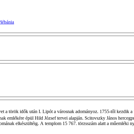
lébánia
et a török idők után I. Lipót a városnak adományoz. 1755-től kezdik a te
nak emlékére épül Hild József tervei alapján. Scitovszky János herceg
mának elkészültéig. A templom 15 767. törzsszám alatt a műemléki nyi