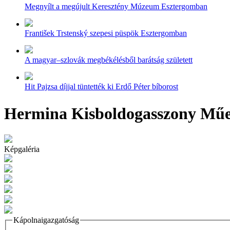
Megnyílt a megújult Keresztény Múzeum Esztergomban
František Trstenský szepesi püspök Esztergomban
A magyar–szlovák megbékélésből barátság született
Hit Pajzsa díjjal tüntették ki Erdő Péter bíborost
Hermina Kisboldogasszony Műe
Képgaléria
Kápolnaigazgatóság