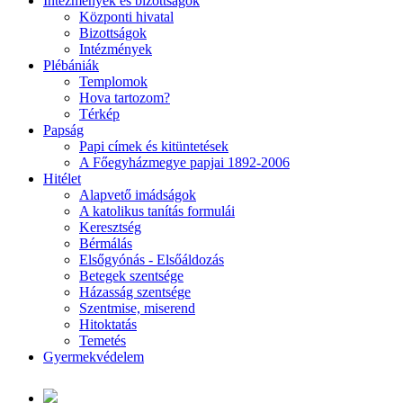
Intézmények és bizottságok
Központi hivatal
Bizottságok
Intézmények
Plébániák
Templomok
Hova tartozom?
Térkép
Papság
Papi címek és kitüntetések
A Főegyházmegye papjai 1892-2006
Hitélet
Alapvető imádságok
A katolikus tanítás formulái
Keresztség
Bérmálás
Elsőgyónás - Elsőáldozás
Betegek szentsége
Házasság szentsége
Szentmise, miserend
Hitoktatás
Temetés
Gyermekvédelem