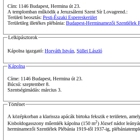
Cím: 1146 Budapest, Hermina út 23.
A templomban működik a Jeruzsálemi Szent Sír Lovagrend.:
Területi beosztás:
Pesti-Északi Espereskerület
Területileg illetékes plébánia:
Budapest-Herminamezői Szentlélek P
Lelkipásztorok
Kápolna igazgató:
Horváth István
,
Süllei László
Kápolna
Címe: 1146 Budapest, Hermina út 23.
Búcsú: szeptember 8.
Szentségimádás: március 3.
Történet
A középkorban a klarissza apácák birtoka fekszik e területen, amely
2
Kisboldogasszony műemlék kápolna (150 m
) József nádor leányá
herminamezői Szentlélek Plébánia 1919-től 1937-ig, plébániatemplo