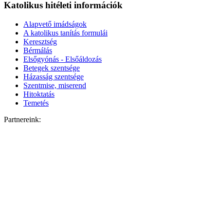
Katolikus hitéleti információk
Alapvető imádságok
A katolikus tanítás formulái
Keresztség
Bérmálás
Elsőgyónás - Elsőáldozás
Betegek szentsége
Házasság szentsége
Szentmise, miserend
Hitoktatás
Temetés
Partnereink: