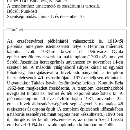
Címe: 1142 Budapest, Kassai tér
A templomhoz urnatemető és osszárium is tartozik.
Búcsú: Pünkösd
Szentségimádás: június 1. és december 16.
Történet
Az erzsébetvárosi plébániáról választották le. 1919-től
plébánia, amelynek istentiszteleti helye a Hermina műemlék
kápolna volt. 1937-re készült el Petrovácz Gyula
építészmérnök tervei szerint a mai templom (1300 m2), amelyet
Serédi Jusztinián hercegprímás ugyanezen év november 14-én
szentelt fel. A második világháború súlyos kárait az egyházi
főhatóság támogatásával a hívek adományaiból a templom
felszentelésének 40. évfordulójára, 1977-re teljesen eltüntetik.
Ugyanekkor Takács István festőművész befejezi Kontuly Béla
1962-ben megkezdett freskósorát. A templom kereszthajóiból
üvegfallal hitoktatási termet és téli kápolnát alakítottak ki. A
plébániatemplom 50 éves évfordulójára 1987. november 22-
ére, a hívek áldozatkészségének segítségével 3 manuálos 48
regiszteres új orgona épült (A templom építésének időszakában
a háborús események miatt orgona nem készülhetett.) 1990-ben
új liturgikus tér került felszentelésre, az oltáron Szent László
ereklyével. 1994-ben az altemplomban kolumbárium épült.