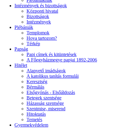
Plébániáknak
Intézmények és bizottságok
Központi hivatal
Bizottságok
Intézmények
Plébániák
Templomok
Hova tartozom?
Térkép
Papság
Papi címek és kitüntetések
A Főegyházmegye papjai 1892-2006
Hitélet
Alapvető imádságok
A katolikus tanítás formulái
Keresztség
Bérmálás
Elsőgyónás - Elsőáldozás
Betegek szentsége
Házasság szentsége
Szentmise, miserend
Hitoktatás
Temetés
Gyermekvédelem