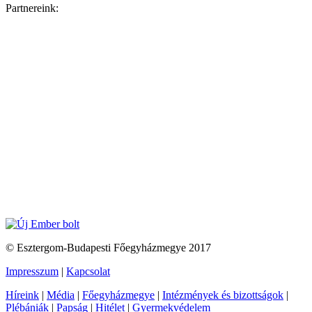
Partnereink:
© Esztergom-Budapesti Főegyházmegye 2017
Impresszum
|
Kapcsolat
Híreink
|
Média
|
Főegyházmegye
|
Intézmények és bizottságok
|
Plébániák
|
Papság
|
Hitélet
|
Gyermekvédelem