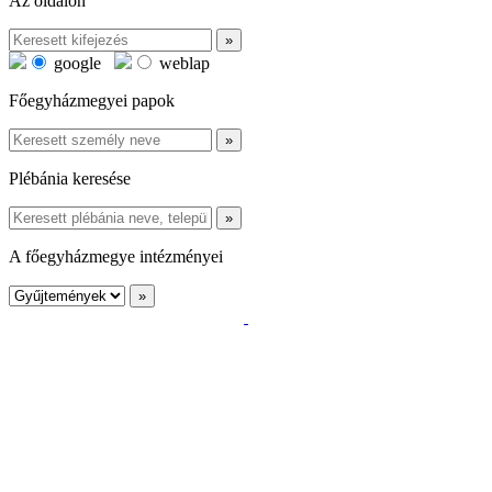
Az oldalon
google
weblap
Főegyházmegyei papok
Plébánia keresése
A főegyházmegye intézményei