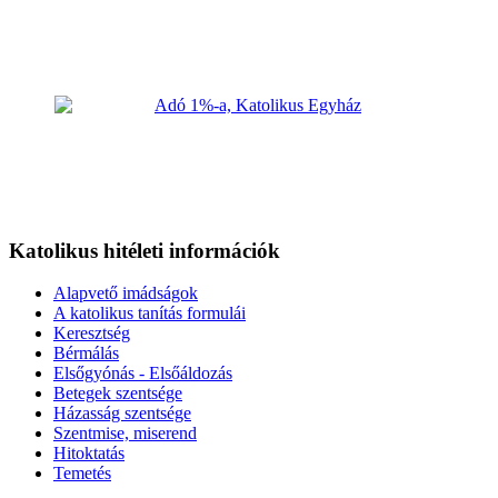
Katolikus hitéleti információk
Alapvető imádságok
A katolikus tanítás formulái
Keresztség
Bérmálás
Elsőgyónás - Elsőáldozás
Betegek szentsége
Házasság szentsége
Szentmise, miserend
Hitoktatás
Temetés