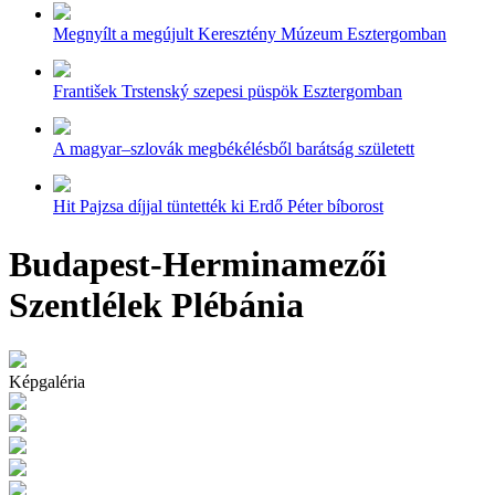
Megnyílt a megújult Keresztény Múzeum Esztergomban
František Trstenský szepesi püspök Esztergomban
A magyar–szlovák megbékélésből barátság született
Hit Pajzsa díjjal tüntették ki Erdő Péter bíborost
Budapest-Herminamezői
Szentlélek Plébánia
Képgaléria