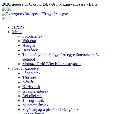
2026. augusztus 6. csütörtök
Urunk színeváltozása
Berta
•
•
Menü
Híreink
Média
Fotógalériák
Videótár
Hangtár
Beszédek
Tanulmányok a Főegyházmegye történetéből és
életéből
Montázs Erdő Péter bíboros atyának
Főegyházmegye
Főpapjaink
Történet
Névtár
Körlevelek
Gyászjelentések
Rekollekció
Támogatások
Nyomtatványok
Segédanyag a plébánosi vizsgához