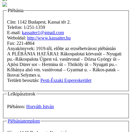
Plébánia
Cím: 1142 Budapest, Kassai tér 2.
Telefon: 1/251-1359
E-mail:
kassaiter1@gmail.com
Weboldal:
http://www.kassaiter.hu
Fax: 221-4864
Anyakönyvek: 1919-től, előtte az erzsébetvárosi plébánián
A PLÉBÁNIA HATÁRAI: Rákospalotai körvasút – Nyugati
pu.–Rákospalota Újpest vá. vasútvonal – Dózsa György út –
Ajtósi Dürer sor – Hermina út – Thököly út – Nyugati pu.–
Kőbánya alsó vm. vasútvonal – Gyarmat u. – Rákos-patak –
Ilosvai Selymes u.
Területi beosztás:
Pesti-Északi Espereskerület
Lelkipásztorok
Plébános:
Horváth István
Plébániatemplom