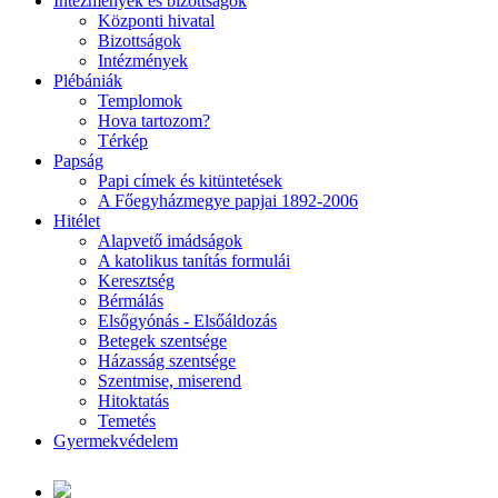
Intézmények és bizottságok
Központi hivatal
Bizottságok
Intézmények
Plébániák
Templomok
Hova tartozom?
Térkép
Papság
Papi címek és kitüntetések
A Főegyházmegye papjai 1892-2006
Hitélet
Alapvető imádságok
A katolikus tanítás formulái
Keresztség
Bérmálás
Elsőgyónás - Elsőáldozás
Betegek szentsége
Házasság szentsége
Szentmise, miserend
Hitoktatás
Temetés
Gyermekvédelem