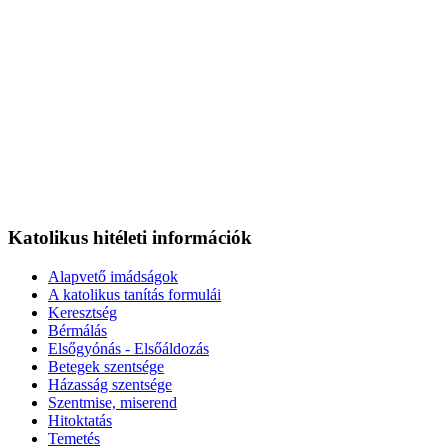
Katolikus hitéleti információk
Alapvető imádságok
A katolikus tanítás formulái
Keresztség
Bérmálás
Elsőgyónás - Elsőáldozás
Betegek szentsége
Házasság szentsége
Szentmise, miserend
Hitoktatás
Temetés