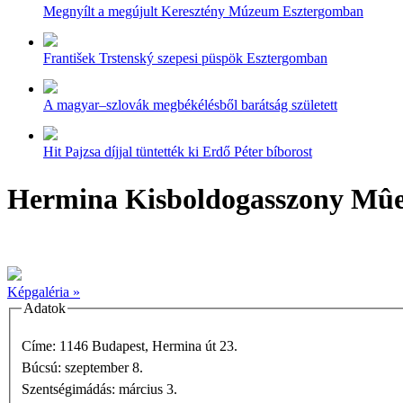
Megnyílt a megújult Keresztény Múzeum Esztergomban
František Trstenský szepesi püspök Esztergomban
A magyar–szlovák megbékélésből barátság született
Hit Pajzsa díjjal tüntették ki Erdő Péter bíborost
Hermina Kisboldogasszony Mû
Képgaléria »
Adatok
Címe: 1146 Budapest, Hermina út 23.
Búcsú: szeptember 8.
Szentségimádás: március 3.