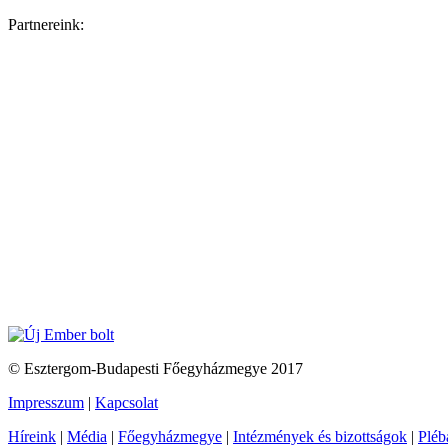
Partnereink:
© Esztergom-Budapesti Főegyházmegye 2017
Impresszum
|
Kapcsolat
Híreink
|
Média
|
Főegyházmegye
|
Intézmények és bizottságok
|
Pléb