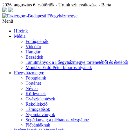
2026. augusztus 6. csütörtök
Urunk színeváltozása
Berta
•
•
Menü
Híreink
Média
Fotógalériák
Videótár
Hangtár
Beszédek
Tanulmányok a Főegyházmegye történetéből és életéből
Montázs Erdő Péter bíboros atyának
Főegyházmegye
Főpapjaink
Történet
Névtár
Körlevelek
Gyászjelentések
Rekollekció
Támogatások
Nyomtatványok
Segédanyag a plébánosi vizsgához
Plébániáknak