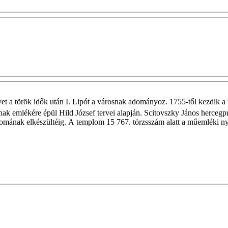
et a török idők után I. Lipót a városnak adományoz. 1755-től kezdik a te
nak emlékére épül Hild József tervei alapján. Scitovszky János herceg
mának elkészültéig. A templom 15 767. törzsszám alatt a műemléki nyi