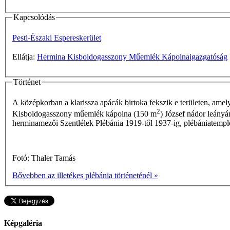
Kapcsolódás
Pesti-Északi Espereskerület
Ellátja:
Hermina Kisboldogasszony Műemlék Kápolnaigazgatóság
Történet
A középkorban a klarissza apácák birtoka fekszik e területen, amely
2
Kisboldogasszony műemlék kápolna (150 m
) József nádor leányá
herminamezői Szentlélek Plébánia 1919-től 1937-ig, plébániatemplo
Fotó: Thaler Tamás
Bővebben az illetékes plébánia történeténél »
Képgaléria