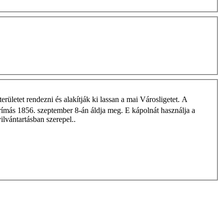
rületet rendezni és alakítják ki lassan a mai Városligetet. A
prímás 1856. szeptember 8-án áldja meg. E kápolnát használja a
lvántartásban szerepel..