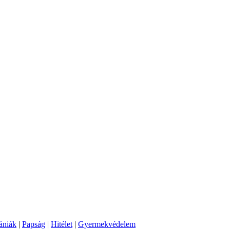
ániák
|
Papság
|
Hitélet
|
Gyermekvédelem