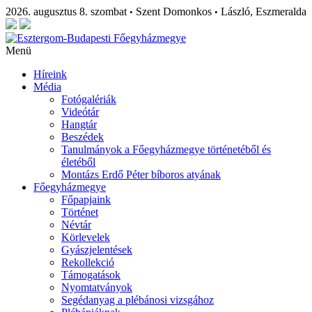
2026. augusztus 8. szombat
Szent Domonkos
László, Eszmeralda
•
•
Menü
Híreink
Média
Fotógalériák
Videótár
Hangtár
Beszédek
Tanulmányok a Főegyházmegye történetéből és
életéből
Montázs Erdő Péter bíboros atyának
Főegyházmegye
Főpapjaink
Történet
Névtár
Körlevelek
Gyászjelentések
Rekollekció
Támogatások
Nyomtatványok
Segédanyag a plébánosi vizsgához