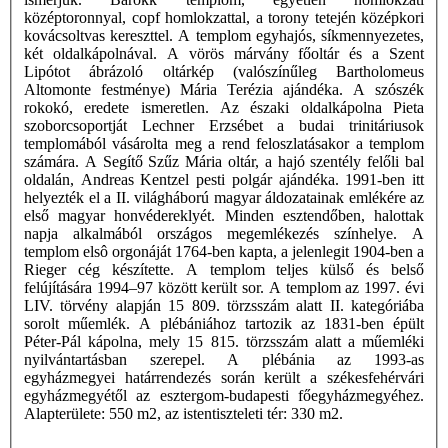
középtoronnyal, copf homlokzattal, a torony tetején középkori
kovácsoltvas kereszttel. A templom egyhajós, síkmennyezetes,
két oldalkápolnával. A vörös márvány főoltár és a Szent
Lipótot ábrázoló oltárkép (valószínűleg Bartholomeus
Altomonte festménye) Mária Terézia ajándéka. A szószék
rokokó, eredete ismeretlen. Az északi oldalkápolna Pieta
szoborcsoportját Lechner Erzsébet a budai trinitáriusok
templomából vásárolta meg a rend feloszlatásakor a templom
számára. A Segítő Szűz Mária oltár, a hajó szentély felőli bal
oldalán, Andreas Kentzel pesti polgár ajándéka. 1991-ben itt
helyezték el a II. világháború magyar áldozatainak emlékére az
első magyar honvédereklyét. Minden esztendőben, halottak
napja alkalmából országos megemlékezés színhelye. A
templom elsô orgonáját 1764-ben kapta, a jelenlegit 1904-ben a
Rieger cég készítette. A templom teljes külső és belső
felújítására 1994–97 között került sor. A templom az 1997. évi
LIV. törvény alapján 15 809. törzsszám alatt II. kategóriába
sorolt műemlék. A plébániához tartozik az 1831-ben épült
Péter-Pál kápolna, mely 15 815. törzsszám alatt a műemléki
nyilvántartásban szerepel. A plébánia az 1993-as
egyházmegyei határrendezés során került a székesfehérvári
egyházmegyétől az esztergom-budapesti főegyházmegyéhez.
Alapterülete: 550 m2, az istentiszteleti tér: 330 m2.