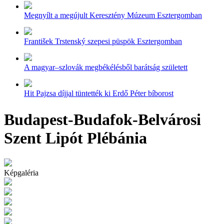
Megnyílt a megújult Keresztény Múzeum Esztergomban
František Trstenský szepesi püspök Esztergomban
A magyar–szlovák megbékélésből barátság született
Hit Pajzsa díjjal tüntették ki Erdő Péter bíborost
Budapest-Budafok-Belvárosi
Szent Lipót Plébánia
Képgaléria