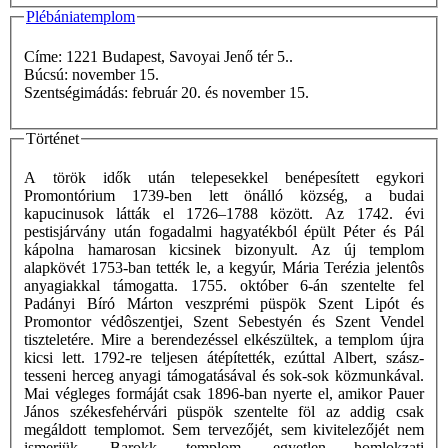
Plébániatemplom
Címe: 1221 Budapest, Savoyai Jenő tér 5..
Búcsú: november 15.
Szentségimádás: február 20. és november 15.
Történet
A török idők után telepesekkel benépesített egykori
Promontórium 1739-ben lett önálló község, a budai
kapucinusok látták el 1726–1788 között. Az 1742. évi
pestisjárvány után fogadalmi hagyatékból épült Péter és Pál
kápolna hamarosan kicsinek bizonyult. Az új templom
alapkövét 1753-ban tették le, a kegyúr, Mária Terézia jelentôs
anyagiakkal támogatta. 1755. október 6-án szentelte fel
Padányi Bíró Márton veszprémi püspök Szent Lipót és
Promontor védôszentjei, Szent Sebestyén és Szent Vendel
tiszteletére. Mire a berendezéssel elkészültek, a templom újra
kicsi lett. 1792-re teljesen átépítették, ezúttal Albert, szász-
tesseni herceg anyagi támogatásával és sok-sok közmunkával.
Mai végleges formáját csak 1896-ban nyerte el, amikor Pauer
János székesfehérvári püspök szentelte föl az addig csak
megáldott templomot. Sem tervezőjét, sem kivitelezőjét nem
ismerjük. Barokk templom, egyetlen homlokzati