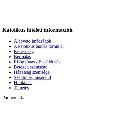
Katolikus hitéleti információk
Alapvető imádságok
A katolikus tanítás formulái
Keresztség
Bérmálás
Elsőgyónás - Elsőáldozás
Betegek szentsége
Házasság szentsége
Szentmise, miserend
Hitoktatás
Temetés
Partnereink: