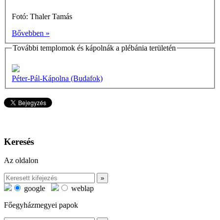
Fotó: Thaler Tamás
Bővebben »
További templomok és kápolnák a plébánia területén
Péter-Pál-Kápolna (Budafok)
Keresés
Az oldalon
google
weblap
Főegyházmegyei papok