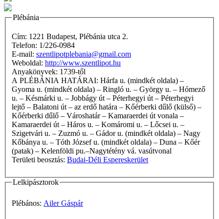
Plébánia
Cím: 1221 Budapest, Plébánia utca 2.
Telefon: 1/226-0984
E-mail:
szentlipotplebania@gmail.com
Weboldal:
http://www.szentlipot.hu
Anyakönyvek: 1739-től
A PLÉBÁNIA HATÁRAI: Hárfa u. (mindkét oldala) –
Gyoma u. (mindkét oldala) – Ringló u. – György u. – Hómező
u. – Késmárki u. – Jobbágy út – Péterhegyi út – Péterhegyi
lejtő – Balatoni út – az erdő határa – Kőérberki dűlő (külső) –
Kőérberki dűlő – Városhatár – Kamaraerdei út vonala –
Kamaraerdei út – Háros u. – Komáromi u. – Lőcsei u. –
Szigetvári u. – Zuzmó u. – Gádor u. (mindkét oldala) – Nagy
Kőbánya u. – Tóth József u. (mindkét oldala) – Duna – Kőér
(patak) – Kelenföldi pu.–Nagytétény vá. vasútvonal
Területi beosztás:
Budai-Déli Espereskerület
Lelkipásztorok
Plébános:
Ailer Gáspár