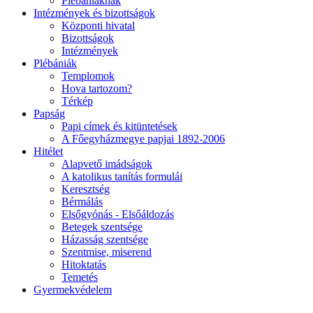
Plébániáknak
Intézmények és bizottságok
Központi hivatal
Bizottságok
Intézmények
Plébániák
Templomok
Hova tartozom?
Térkép
Papság
Papi címek és kitüntetések
A Főegyházmegye papjai 1892-2006
Hitélet
Alapvető imádságok
A katolikus tanítás formulái
Keresztség
Bérmálás
Elsőgyónás - Elsőáldozás
Betegek szentsége
Házasság szentsége
Szentmise, miserend
Hitoktatás
Temetés
Gyermekvédelem