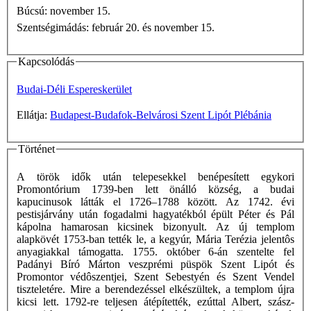
Búcsú: november 15.
Szentségimádás: február 20. és november 15.
Kapcsolódás
Budai-Déli Espereskerület
Ellátja:
Budapest-Budafok-Belvárosi Szent Lipót Plébánia
Történet
A török idők után telepesekkel benépesített egykori
Promontórium 1739-ben lett önálló község, a budai
kapucinusok látták el 1726–1788 között. Az 1742. évi
pestisjárvány után fogadalmi hagyatékból épült Péter és Pál
kápolna hamarosan kicsinek bizonyult. Az új templom
alapkövét 1753-ban tették le, a kegyúr, Mária Terézia jelentôs
anyagiakkal támogatta. 1755. október 6-án szentelte fel
Padányi Bíró Márton veszprémi püspök Szent Lipót és
Promontor védôszentjei, Szent Sebestyén és Szent Vendel
tiszteletére. Mire a berendezéssel elkészültek, a templom újra
kicsi lett. 1792-re teljesen átépítették, ezúttal Albert, szász-