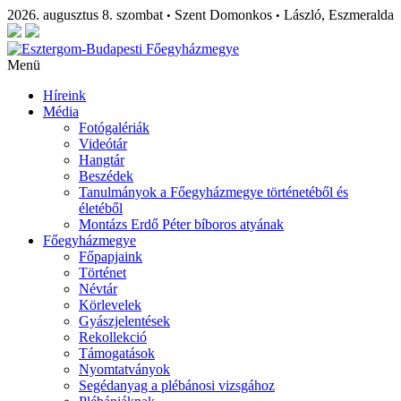
2026. augusztus 8. szombat
Szent Domonkos
László, Eszmeralda
•
•
Menü
Híreink
Média
Fotógalériák
Videótár
Hangtár
Beszédek
Tanulmányok a Főegyházmegye történetéből és
életéből
Montázs Erdő Péter bíboros atyának
Főegyházmegye
Főpapjaink
Történet
Névtár
Körlevelek
Gyászjelentések
Rekollekció
Támogatások
Nyomtatványok
Segédanyag a plébánosi vizsgához