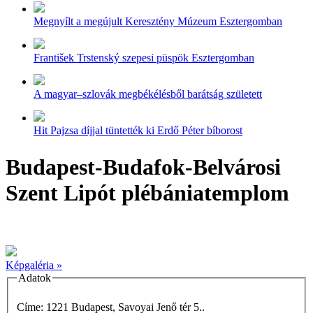
Megnyílt a megújult Keresztény Múzeum Esztergomban
František Trstenský szepesi püspök Esztergomban
A magyar–szlovák megbékélésből barátság született
Hit Pajzsa díjjal tüntették ki Erdő Péter bíborost
Budapest-Budafok-Belvárosi
Szent Lipót plébániatemplom
Képgaléria »
Adatok
Címe: 1221 Budapest, Savoyai Jenő tér 5..