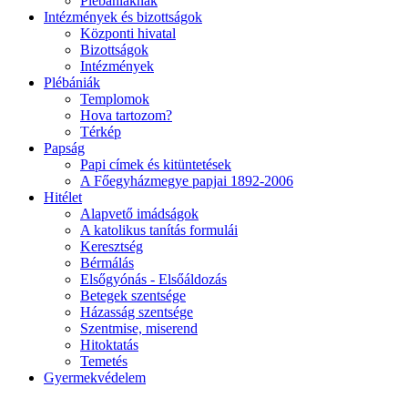
Plébániáknak
Intézmények és bizottságok
Központi hivatal
Bizottságok
Intézmények
Plébániák
Templomok
Hova tartozom?
Térkép
Papság
Papi címek és kitüntetések
A Főegyházmegye papjai 1892-2006
Hitélet
Alapvető imádságok
A katolikus tanítás formulái
Keresztség
Bérmálás
Elsőgyónás - Elsőáldozás
Betegek szentsége
Házasság szentsége
Szentmise, miserend
Hitoktatás
Temetés
Gyermekvédelem