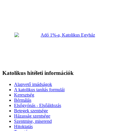
Katolikus hitéleti információk
Alapvető imádságok
A katolikus tanítás formulái
Keresztség
Bérmálás
Elsőgyónás - Elsőáldozás
Betegek szentsége
Házasság szentsége
Szentmise, miserend
Hitoktatás