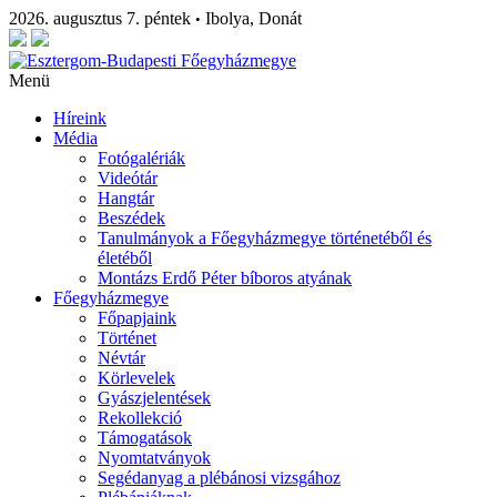
2026. augusztus 7. péntek
Ibolya, Donát
•
Menü
Híreink
Média
Fotógalériák
Videótár
Hangtár
Beszédek
Tanulmányok a Főegyházmegye történetéből és
életéből
Montázs Erdő Péter bíboros atyának
Főegyházmegye
Főpapjaink
Történet
Névtár
Körlevelek
Gyászjelentések
Rekollekció
Támogatások
Nyomtatványok
Segédanyag a plébánosi vizsgához