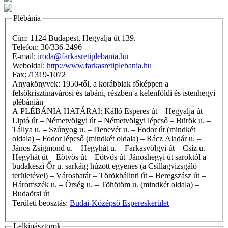
Plébánia
Cím: 1124 Budapest, Hegyalja út 139.
Telefon: 30/336-2496
E-mail:
iroda@farkasretiplebania.hu
Weboldal:
http://www.farkasretiplebania.hu
Fax: /1319-1072
Anyakönyvek: 1950-től, a korábbiak főképpen a
felsőkrisztinavárosi és tabáni, részben a kelenföldi és istenhegyi
plébánián
A PLÉBÁNIA HATÁRAI: Kálló Esperes út – Hegyalja út –
Liptó út – Németvölgyi út – Németvölgyi lépcső – Bürök u. –
Tállya u. – Szúnyog u. – Denevér u. – Fodor út (mindkét
oldala) – Fodor lépcső (mindkét oldala) – Rácz Aladár u. –
János Zsigmond u. – Hegyhát u. – Farkasvölgyi út – Csíz u. –
Hegyhát út – Eötvös út – Eötvös út–Jánoshegyi út saroktól a
budakeszi Őr u. sarkáig húzott egyenes (a Csillagvizsgáló
területével) – Városhatár – Törökbálinti út – Beregszász út –
Háromszék u. – Őrség u. – Töhötöm u. (mindkét oldala) –
Budaörsi út
Területi beosztás:
Budai-Középső Espereskerület
Lelkipásztorok