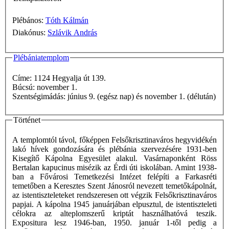
Plébános:
Tóth Kálmán
Diakónus:
Szlávik András
Plébániatemplom
Címe: 1124 Hegyalja út 139.
Búcsú: november 1.
Szentségimádás: június 9. (egész nap) és november 1. (délután)
Történet
A templomtól távol, főképpen Felsőkrisztinaváros hegyvidékén
lakó hívek gondozására és plébánia szervezésére 1931-ben
Kisegítő Kápolna Egyesület alakul. Vasárnaponként Röss
Bertalan kapucinus misézik az Érdi úti iskolában. Amint 1938-
ban a Fővárosi Temetkezési Intézet felépíti a Farkasréti
temetőben a Keresztes Szent Jánosról nevezett temetőkápolnát,
az istentiszteleteket rendszeresen ott végzik Felsőkrisztinaváros
papjai. A kápolna 1945 januárjában elpusztul, de istentiszteleti
célokra az alteplomszerű kriptát használhatóvá teszik.
Expositura lesz 1946-ban, 1950. január 1-től pedig a