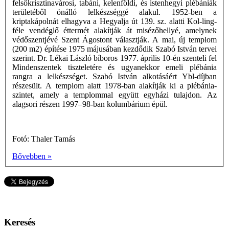
felsőkrisztinavárosi, tabáni, kelenföldi, és istenhegyi plébániák
területéből önálló lelkészséggé alakul. 1952-ben a
kriptakápolnát elhagyva a Hegyalja út 139. sz. alatti Kol-ling-
féle vendéglő éttermét alakítják át misézőhellyé, amelynek
védőszentjévé Szent Ágostont választják. A mai, új templom
(200 m2) építése 1975 májusában kezdődik Szabó István tervei
szerint. Dr. Lékai László bíboros 1977. április 10-én szenteli fel
Mindenszentek tiszteletére és ugyanekkor emeli plébánia
rangra a lelkészséget. Szabó István alkotásáért Ybl-díjban
részesült. A templom alatt 1978-ban alakítják ki a plébánia-
szintet, amely a templommal együtt egyházi tulajdon. Az
alagsori részen 1997–98-ban kolumbárium épül.
Fotó: Thaler Tamás
Bővebben »
Keresés