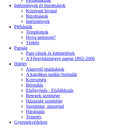
Plébániáknak
Intézmények és bizottságok
Központi hivatal
Bizottságok
Intézmények
Plébániák
Templomok
Hova tartozom?
Térkép
Papság
Papi címek és kitüntetések
A Főegyházmegye papjai 1892-2006
Hitélet
Alapvető imádságok
A katolikus tanítás formulái
Keresztség
Bérmálás
Elsőgyónás - Elsőáldozás
Betegek szentsége
Házasság szentsége
Szentmise, miserend
Hitoktatás
Temetés
Gyermekvédelem