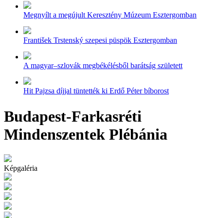
Megnyílt a megújult Keresztény Múzeum Esztergomban
František Trstenský szepesi püspök Esztergomban
A magyar–szlovák megbékélésből barátság született
Hit Pajzsa díjjal tüntették ki Erdő Péter bíborost
Budapest-Farkasréti
Mindenszentek Plébánia
Képgaléria