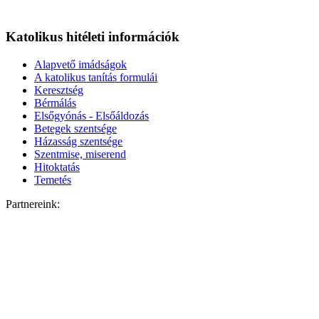
Katolikus hitéleti információk
Alapvető imádságok
A katolikus tanítás formulái
Keresztség
Bérmálás
Elsőgyónás - Elsőáldozás
Betegek szentsége
Házasság szentsége
Szentmise, miserend
Hitoktatás
Temetés
Partnereink: