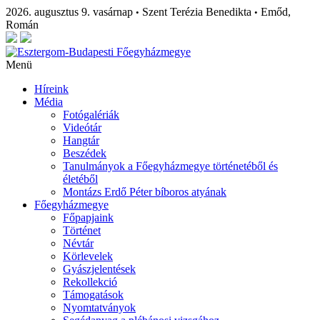
2026. augusztus 9. vasárnap
Szent Terézia Benedikta
Emőd,
•
•
Román
Menü
Híreink
Média
Fotógalériák
Videótár
Hangtár
Beszédek
Tanulmányok a Főegyházmegye történetéből és
életéből
Montázs Erdő Péter bíboros atyának
Főegyházmegye
Főpapjaink
Történet
Névtár
Körlevelek
Gyászjelentések
Rekollekció
Támogatások
Nyomtatványok