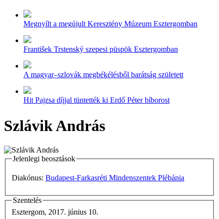
Megnyílt a megújult Keresztény Múzeum Esztergomban
František Trstenský szepesi püspök Esztergomban
A magyar–szlovák megbékélésből barátság született
Hit Pajzsa díjjal tüntették ki Erdő Péter bíborost
Szlávik András
Jelenlegi beosztások
Diakónus:
Budapest-Farkasréti Mindenszentek Plébánia
Szentelés
Esztergom, 2017. június 10.