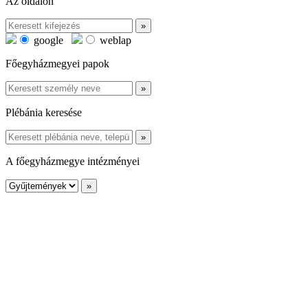
Az oldalon
google
weblap
Főegyházmegyei papok
Plébánia keresése
A főegyházmegye intézményei