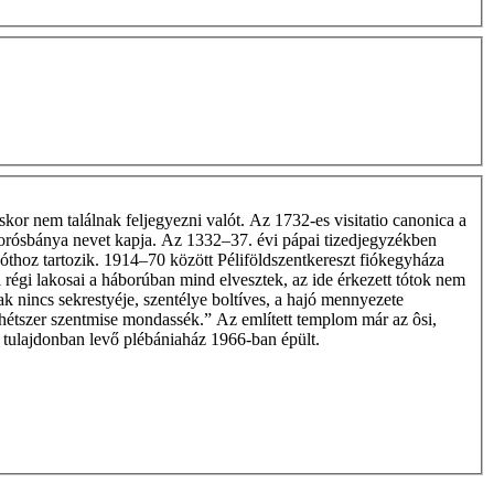
skor nem találnak feljegyezni valót. Az 1732-es visitatio canonica a
gyorósbánya nevet kapja. Az 1332–37. évi pápai tizedjegyzékben
jóthoz tartozik. 1914–70 között Péliföldszentkereszt fiókegyháza
régi lakosai a háborúban mind elvesztek, az ide érkezett tótok nem
k nincs sekrestyéje, szentélye boltíves, a hajó mennyezete
 hétszer szentmise mondassék.” Az említett templom már az ôsi,
 tulajdonban levő plébániaház 1966-ban épült.