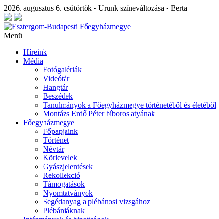
2026. augusztus 6. csütörtök
Urunk színeváltozása
Berta
•
•
Menü
Híreink
Média
Fotógalériák
Videótár
Hangtár
Beszédek
Tanulmányok a Főegyházmegye történetéből és életéből
Montázs Erdő Péter bíboros atyának
Főegyházmegye
Főpapjaink
Történet
Névtár
Körlevelek
Gyászjelentések
Rekollekció
Támogatások
Nyomtatványok
Segédanyag a plébánosi vizsgához
Plébániáknak