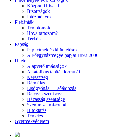
Intézmények és bizottságok
Központi hivatal
Bizottságok
Intézmények
Plébániák
Templomok
Hova tartozom?
Térkép
Papság
Papi címek és kitüntetések
A Főegyházmegye papjai 1892-2006
Hitélet
Alapvető imádságok
A katolikus tanítás formulái
Keresztség
Bérmálás
Elsőgyónás - Elsőáldozás
Betegek szentsége
Házasság szentsége
Szentmise, miserend
Hitoktatás
Temetés
Gyermekvédelem