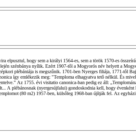
ira elpusztul, hogy sem a királyi 1564-es, sem a török 1570-es összeírá
ad elején szénbánya nyílik. Ezért 1907-tôl a Mogyorós név helyett a Mo
özépkori plébániája is megszűnik. 1701-ben Nyerges filiája, 1771-tôl Ba
anonica így emlékezik meg: "Temploma elhagyatva tetô nélkül. És mivel 
entelve.” Az 1755. évi visitatio canonica-ban pedig ez áll: „Templomána
ült... A plébánosnak (nyergesújfalui) gondoskodnia kell, hogy évenként
 templomot (80 m2) 1957-ben, külsôleg 1968-ban újítják fel. Az egyházi