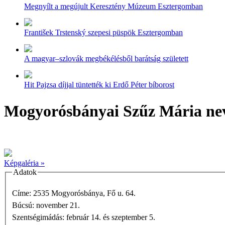
Megnyílt a megújult Keresztény Múzeum Esztergomban
František Trstenský szepesi püspök Esztergomban
A magyar–szlovák megbékélésből barátság született
Hit Pajzsa díjjal tüntették ki Erdő Péter bíborost
Mogyorósbányai Szűz Mária ne
Képgaléria »
Adatok
Címe: 2535 Mogyorósbánya, Fő u. 64.
Búcsú: november 21.
Szentségimádás: február 14. és szeptember 5.