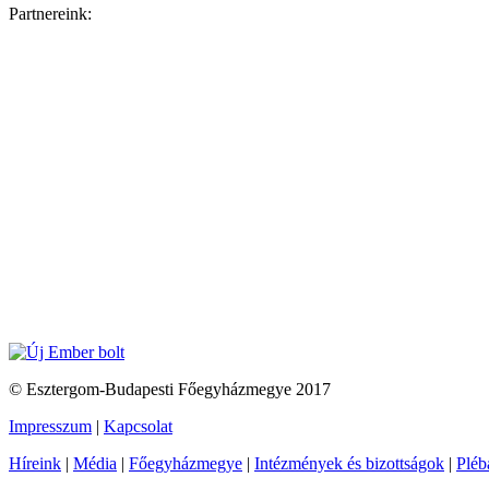
Partnereink:
© Esztergom-Budapesti Főegyházmegye 2017
Impresszum
|
Kapcsolat
Híreink
|
Média
|
Főegyházmegye
|
Intézmények és bizottságok
|
Pléb