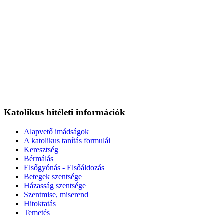
Katolikus hitéleti információk
Alapvető imádságok
A katolikus tanítás formulái
Keresztség
Bérmálás
Elsőgyónás - Elsőáldozás
Betegek szentsége
Házasság szentsége
Szentmise, miserend
Hitoktatás
Temetés