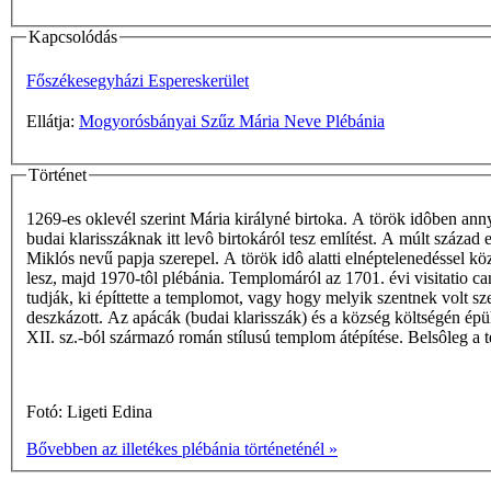
Kapcsolódás
Főszékesegyházi Espereskerület
Ellátja:
Mogyorósbányai Szűz Mária Neve Plébánia
Történet
1269-es oklevél szerint Mária királyné birtoka. A török idôben anny
budai klarisszáknak itt levô birtokáról tesz említést. A múlt száz
Miklós nevű papja szerepel. A török idô alatti elnéptelenedéssel k
lesz, majd 1970-tôl plébánia. Templomáról az 1701. évi visitatio c
tudják, ki építtette a templomot, vagy hogy melyik szentnek volt sz
deszkázott. Az apácák (budai klarisszák) és a község költségén ép
XII. sz.-ból származó román stílusú templom átépítése. Belsôleg a
Fotó: Ligeti Edina
Bővebben az illetékes plébánia történeténél »