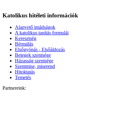
Katolikus hitéleti információk
Alapvető imádságok
A katolikus tanítás formulái
Keresztség
Bérmálás
Elsőgyónás - Elsőáldozás
Betegek szentsége
Házasság szentsége
Szentmise, miserend
Hitoktatás
Temetés
Partnereink: