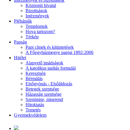
Intézmények és bizottságok
Központi hivatal
Bizottságok
Intézmények
Plébániák
Templomok
Hova tartozom?
Térkép
Papság
Papi címek és kitüntetések
A Főegyházmegye papjai 1892-2006
Hitélet
Alapvető imádságok
A katolikus tanítás formulái
Keresztség
Bérmálás
Elsőgyónás - Elsőáldozás
Betegek szentsége
Házasság szentsége
Szentmise, miserend
Hitoktatás
Temetés
Gyermekvédelem