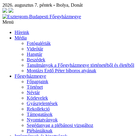
2026. augusztus 7. péntek
Ibolya, Donát
•
Menü
Híreink
Média
Fotógalériák
Videótár
Hangtár
Beszédek
Tanulmányok a Főegyházmegye történetéből és életéből
Montázs Erdő Péter bíboros atyának
Főegyházmegye
Főpapjaink
Történet
Névtár
Körlevelek
Gyászjelentések
Rekollekció
Támogatások
Nyomtatványok
Segédanyag a plébánosi vizsgához
Plébániáknak