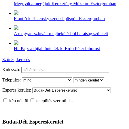
Megnyílt a megújult Keresztény Múzeum Esztergomban
František Trstenský szepesi püspök Esztergomban
A magyar–szlovák megbékélésből barátság született
Hit Pajzsa díjjal tüntették ki Erdő Péter bíborost
Szűrés, keresés
Kulcsszó:
Település:
Esperes kerület:
kép nélkül
település szerinti lista
Budai-Déli Espereskerület